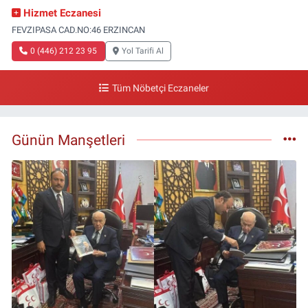
Hizmet Eczanesi
FEVZIPASA CAD.NO:46 ERZINCAN
0 (446) 212 23 95
Yol Tarifi Al
Tüm Nöbetçi Eczaneler
Günün Manşetleri