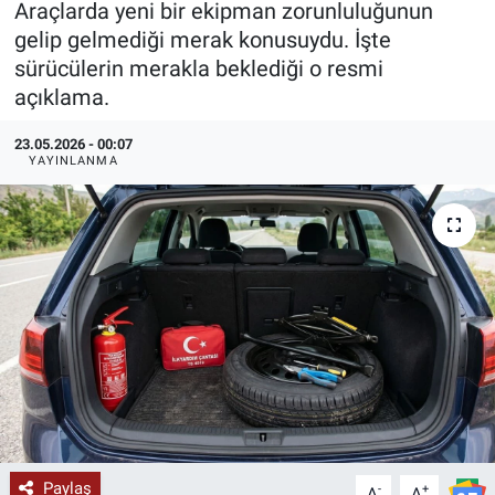
Araçlarda yeni bir ekipman zorunluluğunun
gelip gelmediği merak konusuydu. İşte
KÜLTÜR-SANAT
sürücülerin merakla beklediği o resmi
açıklama.
Yerel Haber
23.05.2026 - 00:07
Politika
YAYINLANMA
SPOR
YAŞAM
RESMİ İLAN
Paylaş
-
+
A
A