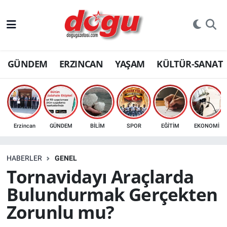
ERZINCAN
GÜNDEM
ERZINCAN
YAŞAM
KÜLTÜR-SANAT
GÜNDEM
ERZİNCAN FOTOĞRAFLARI
SAĞLIK
Erzincan
GÜNDEM
BİLİM
SPOR
EĞİTİM
EKONOMİ
EĞİTİM
HABERLER
GENEL
EKONOMİ
Tornavidayı Araçlarda
Bulundurmak Gerçekten
Bilim, teknoloji
Zorunlu mu?
GENEL