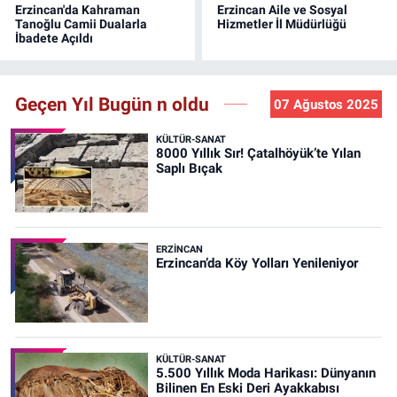
Erzincan'da Kahraman
Erzincan Aile ve Sosyal
Tanoğlu Camii Dualarla
Hizmetler İl Müdürlüğü
İbadete Açıldı
Geçen Yıl Bugün n oldu
07 Ağustos 2025
KÜLTÜR-SANAT
8000 Yıllık Sır! Çatalhöyük’te Yılan
Saplı Bıçak
ERZINCAN
Erzincan’da Köy Yolları Yenileniyor
KÜLTÜR-SANAT
5.500 Yıllık Moda Harikası: Dünyanın
Bilinen En Eski Deri Ayakkabısı