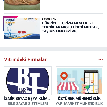
RESMİ İLAN
HÜRRİYET TURİZM MESLEKİ VE
TEKNİK ANADOLU LİSESİ MUTFAK,
TAŞIMA MERKEZİ VE
YEMEKHANELERİNİN TEMİZLİĞİ İŞİ
(RESMİ İLAN)
Vitrindeki Firmalar
İZMİR BEYAZ EŞYA KLİMA KOMBİ SERVİSİ
ÖZYÜREK MÜHENDİSLİK
BİLGİSAYAR SİSTEMLERİ
YAPI MARKET MÜHENDİSLİK