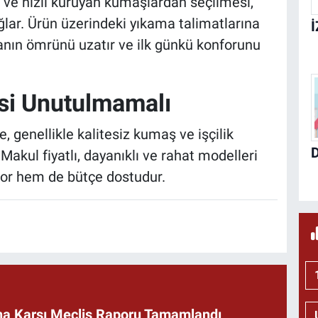
r ve hızlı kuruyan kumaşlardan seçilmesi,
ğlar. Ürün üzerindeki yıkama talimatlarına
nın ömrünü uzatır ve ilk günkü konforunu
esi Unutulmamalı
 genellikle kalitesiz kumaş ve işçilik
akul fiyatlı, dayanıklı ve rahat modelleri
or hem de bütçe dostudur.
rına Karşı Meclis Raporu Tamamlandı