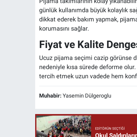
Pijama takımlarının kolay yıkanabili
günlük kullanımda büyük kolaylık sa
dikkat ederek bakım yapmak, pijama
korumasını sağlar.
Fiyat ve Kalite Deng
Ucuz pijama seçimi cazip görünse de,
nedeniyle kısa sürede deforme olur. M
tercih etmek uzun vadede hem konf
Muhabir:
Yasemin Dülgeroglu
EDITÖRÜN SEÇTIĞI
Okul Saldırıla