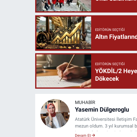
EDITÖRÜN SEÇTIĞI
Altın Fiyatlar
EDITÖRÜN SEÇTIĞI
YÖKDİL/2 Heyec
Dökecek
MUHABIR
Yasemin Dülgeroglu
Atatürk Üniversitesi İletişim
mezun oldum. 3 yıl kurumsal b
internet haber sitesinde muhabi
Devam Et