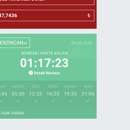
₺
ERZİNCAN
08.08.2026
SONRAKI VAKTE KALAN
01:17:22
İmsak Namazı
SAK
GÜNEŞ
ÖĞLE
İKINDI
AKŞAM
YATSI
:43
05:20
12:33
16:23
19:35
21:06
Aylık Vakitler