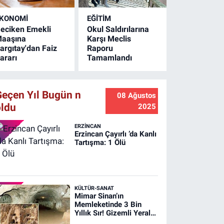
stişarelerde bulundu.
KONOMİ
EĞİTİM
eciken Emekli
Okul Saldırılarına
aaşına
Karşı Meclis
argıtay'dan Faiz
Raporu
ararı
Tamamlandı
Geçen Yıl Bugün n
08 Ağustos
oldu
2025
ERZINCAN
Erzincan Çayırlı ’da Kanlı
Tartışma: 1 Ölü
KÜLTÜR-SANAT
Mimar Sinan’ın
Memleketinde 3 Bin
Yıllık Sır! Gizemli Yeraltı
Şehri Ağırnas