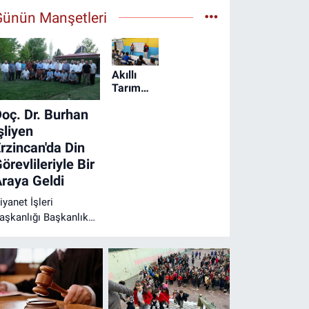
Günün Manşetleri
Akıllı
Tarım
Çocuklarla
oç. Dr. Burhan
Buluştu
şliyen
rzincan'da Din
örevlileriyle Bir
raya Geldi
iyanet İşleri
aşkanlığı Başkanlık
üşaviri Doç. Dr.
urhan İşliyen,
rzincan'da din
örevlileriyle buluşarak
ahada yürütülen
alışmalar üzerine