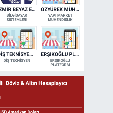
İZMİR BEYAZ EŞYA KLİMA KOMBİ SERVİSİ
ÖZYÜREK MÜHENDİSLİK
BİLGİSAYAR
YAPI MARKET
SİSTEMLERİ
MÜHENDİSLİK
DİŞ TEKNİSYENİ- MESUT KORKMAZ
ERŞIKOĞLU PLATFORM
DİŞ TEKNİSYEN
ERŞIKOĞLU
PLATFORM
Döviz & Altın Hesaplayıcı