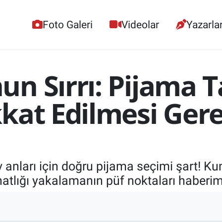
Foto Galeri
Videolar
Yazarla
n Sırrı: Pijama 
kat Edilmesi Gere
v anları için doğru pijama seçimi şart! K
tlığı yakalamanın püf noktaları haberim