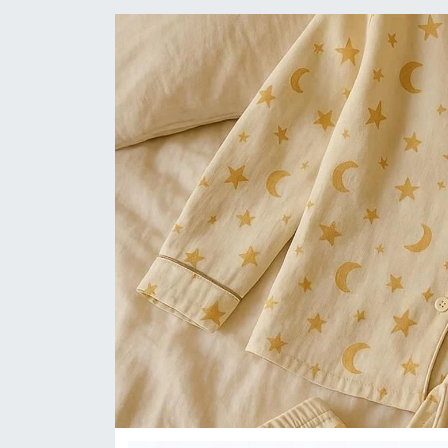
KÜLTÜR-SANAT
Yerel Haber
Politika
SPOR
YAŞAM
RESMİ İLAN