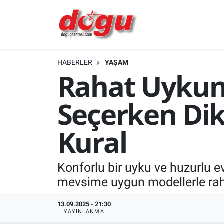
ERZINCAN
HABERLER
YAŞAM
GÜNDEM
Rahat Uykunu
ERZİNCAN FOTOĞRAFLARI
Seçerken Dik
SAĞLIK
Kural
EĞİTİM
Konforlu bir uyku ve huzurlu e
EKONOMİ
mevsime uygun modellerle raha
Bilim, teknoloji
13.09.2025 - 21:30
YAYINLANMA
GENEL