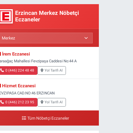
Erzincan Merkez Nöbetçi
Eczaneler
İrem Eczanesi
araağaç Mahallesi Fevzipaşa Caddesi No:44 A
0 (446) 224 48 48
Yol Tarifi Al
Hizmet Eczanesi
EVZIPASA CAD.NO:46 ERZINCAN
0 (446) 212 23 95
Yol Tarifi Al
Tüm Nöbetçi Eczaneler