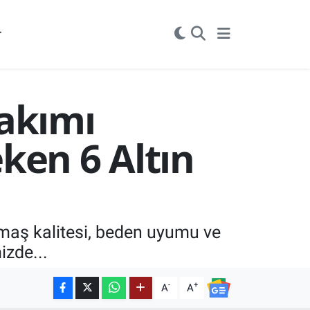
r
Takımı
ken 6 Altın
umaş kalitesi, beden uyumu ve
izde...
-
+
A
A