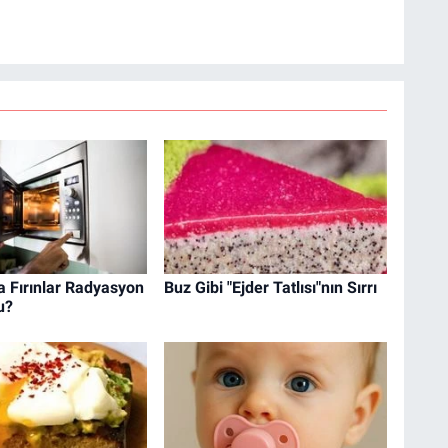
 Fırınlar Radyasyon
Buz Gibi "Ejder Tatlısı"nın Sırrı
u?