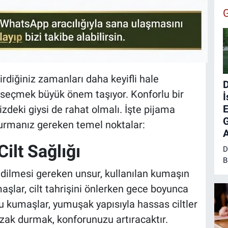
rdiğiniz zamanları daha keyifli hale
D
 seçmek büyük önem taşıyor. Konforlu bir
İ
E
izdeki giysi de rahat olmalı. İşte pijama
G
urmanız gereken temel noktalar:
A
ilt Sağlığı
D
B
M
edilmesi gereken unsur, kullanılan kumaşın
B
aşlar, cilt tahrişini önlerken gece boyunca
E
u kumaşlar, yumuşak yapısıyla hassas ciltler
g
s
uzak durmak, konforunuzu artıracaktır.
ç