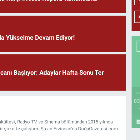
ında Yükselme Devam Ediyor!
anı Başlıyor: Adaylar Hafta Sonu Ter
İM
03
 Fakültesi, Radyo TV ve Sinema bölümünden 2015 yılında
ir şirkette çalıştım. Şu an Erzincan'da DoğuGazetesi.com
rlik yapıyor ve içerik üretiyorum.