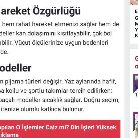
i
areket Özgürlüğü
E
G
, hem rahat hareket etmenizi sağlar hem de
M
Y
eller kan dolaşımını kısıtlayabilir, çok bol
K
abilir. Vücut ölçülerinize uygun bedenleri
mde.
odeller
n pijama türleri değişir. Yaz aylarında hafif,
kollu ve şortlu takımlar tercih edilirken;
paçalı modeller sıcaklık sağlar. Doğru seçim,
litenize olumlu katkıda bulunur.
apılan O İşlemler Caiz mi? Din İşleri Yüksek
çıklama