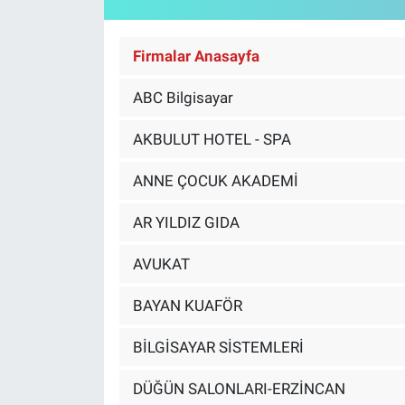
KÜLTÜR-SANAT
Firmalar Anasayfa
Yerel Haber
ABC Bilgisayar
Politika
AKBULUT HOTEL - SPA
SPOR
ANNE ÇOCUK AKADEMİ
YAŞAM
AR YILDIZ GIDA
RESMİ İLAN
AVUKAT
BAYAN KUAFÖR
BİLGİSAYAR SİSTEMLERİ
DÜĞÜN SALONLARI-ERZİNCAN