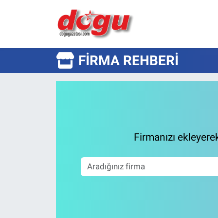
ERZINCAN
FIRMA REHBERI
GÜNDEM
ERZİNCAN FOTOĞRAFLARI
SAĞLIK
Firmanızı ekleyerek 
EĞİTİM
EKONOMİ
Bilim, teknoloji
GENEL