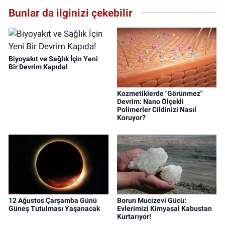
Bunlar da ilginizi çekebilir
Biyoyakıt ve Sağlık İçin Yeni
Bir Devrim Kapıda!
Kozmetiklerde "Görünmez"
Devrim: Nano Ölçekli
Polimerler Cildinizi Nasıl
Koruyor?
12 Ağustos Çarşamba Günü
Borun Mucizevi Gücü:
Güneş Tutulması Yaşanacak
Evlerimizi Kimyasal Kabustan
Kurtarıyor!