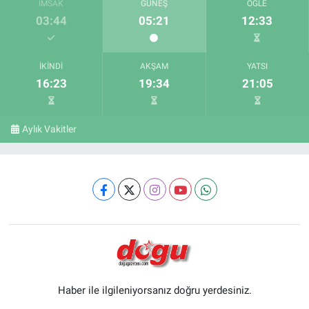
İMSAK
GÜNEŞ
ÖĞLE
03:44
05:21
12:33
İKINDI
AKŞAM
YATSI
16:23
19:34
21:05
Aylık Vakitler
Haber ile ilgileniyorsanız doğru yerdesiniz.