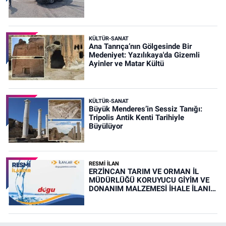
KÜLTÜR-SANAT
Ana Tanrıça’nın Gölgesinde Bir
Medeniyet: Yazılıkaya'da Gizemli
Ayinler ve Matar Kültü
KÜLTÜR-SANAT
Büyük Menderes’in Sessiz Tanığı:
Tripolis Antik Kenti Tarihiyle
Büyülüyor
RESMİ İLAN
ERZİNCAN TARIM VE ORMAN İL
MÜDÜRLÜĞÜ KORUYUCU GİYİM VE
DONANIM MALZEMESİ İHALE İLANI
(RESMİ İLAN)