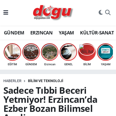
ERZINCAN
GÜNDEM
ERZINCAN
YAŞAM
KÜLTÜR-SANAT
GÜNDEM
ERZİNCAN FOTOĞRAFLARI
SAĞLIK
EĞİTİM
GÜNDEM
Erzincan
GENEL
BİLİM
YAŞAM
EĞİTİM
HABERLER
BİLİM VE TEKNOLOJİ
EKONOMİ
Sadece Tıbbi Beceri
Yetmiyor! Erzincan’da
Bilim, teknoloji
Ezber Bozan Bilimsel
GENEL