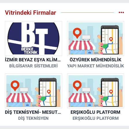
Vitrindeki Firmalar
İZMİR BEYAZ EŞYA KLİMA KOMBİ SERVİSİ
ÖZYÜREK MÜHENDİSLİK
BİLGİSAYAR SİSTEMLERİ
YAPI MARKET MÜHENDİSLİK
DİŞ TEKNİSYENİ- MESUT KORKMAZ
ERŞIKOĞLU PLATFORM
DİŞ TEKNİSYEN
ERŞIKOĞLU PLATFORM