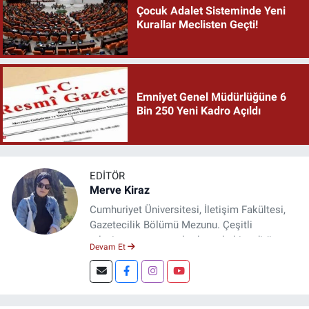
Çocuk Adalet Sisteminde Yeni
Kurallar Meclisten Geçti!
Emniyet Genel Müdürlüğüne 6
Bin 250 Yeni Kadro Açıldı
EDITÖR
Merve Kiraz
Cumhuriyet Üniversitesi, İletişim Fakültesi,
Gazetecilik Bölümü Mezunu. Çeşitli
televizyon ve gazetelerde muhabir, editör,
Devam Et
spiker ve yayın yönetmeni olarak görev yaptı.
Şuan, www.dogugazetesi.com adlı haber
sitesinin Yazı İşleri Müdürlüğünü yürütmekte.