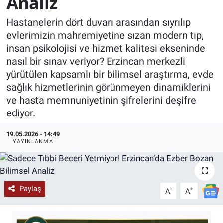
Analiz
KÜLTÜR-SANAT
Hastanelerin dört duvarı arasından sıyrılıp
evlerimizin mahremiyetine sızan modern tıp,
Yerel Haber
insan psikolojisi ve hizmet kalitesi ekseninde
nasıl bir sınav veriyor? Erzincan merkezli
Politika
yürütülen kapsamlı bir bilimsel araştırma, evde
sağlık hizmetlerinin görünmeyen dinamiklerini
SPOR
ve hasta memnuniyetinin şifrelerini deşifre
ediyor.
YAŞAM
19.05.2026 - 14:49
YAYINLANMA
RESMİ İLAN
Paylaş
-
+
A
A