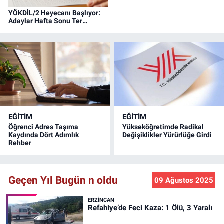
YÖKDİL/2 Heyecanı Başlıyor:
Adaylar Hafta Sonu Ter
Dökecek
EĞİTİM
EĞİTİM
Öğrenci Adres Taşıma
Yükseköğretimde Radikal
Kaydında Dört Adımlık
Değişiklikler Yürürlüğe Girdi
Rehber
Geçen Yıl Bugün n oldu
09 Ağustos 2025
ERZINCAN
Refahiye’de Feci Kaza: 1 Ölü, 3 Yaralı