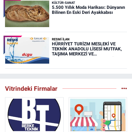
KÜLTÜR-SANAT
5.500 Yıllık Moda Harikası: Dünyanın
Bilinen En Eski Deri Ayakkabısı
RESMİ İLAN
HÜRRİYET TURİZM MESLEKİ VE
TEKNİK ANADOLU LİSESİ MUTFAK,
TAŞIMA MERKEZİ VE
YEMEKHANELERİNİN TEMİZLİĞİ İŞİ
(RESMİ İLAN)
Vitrindeki Firmalar