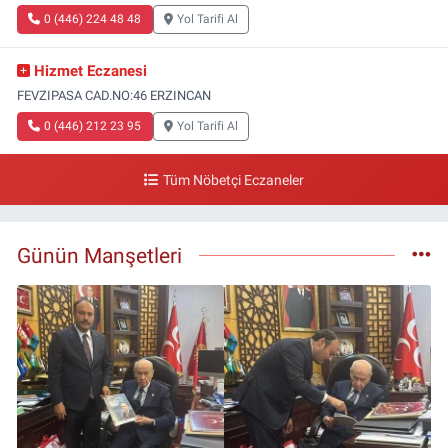
0 (446) 224 48 48
Yol Tarifi Al
Hizmet Eczanesi
FEVZIPASA CAD.NO:46 ERZINCAN
0 (446) 212 23 95
Yol Tarifi Al
Tüm Nöbetçi Eczaneler
Günün Manşetleri