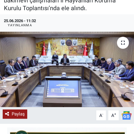
bakımevi çalışmaları İl Hayvanları Koruma
Kurulu Toplantısı’nda ele alındı.
KÜLTÜR-SANAT
25.06.2026 - 11:32
Yerel Haber
YAYINLANMA
Politika
SPOR
YAŞAM
RESMİ İLAN
Paylaş
-
+
A
A