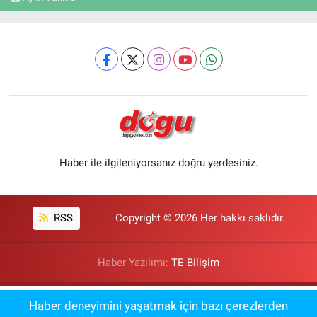
Haber ile ilgileniyorsanız doğru yerdesiniz.
RSS
Copyright © 2026 Her hakkı saklıdır.
Haber Yazılımı:
TE Bilişim
Erzincan'da Kahraman Tanoğlu Camii
Haber deneyimini yaşatmak için bazı çerezlerden
17:18