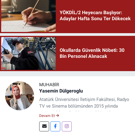
YÖKDİL/2 Heyecanı Başlıyor:
Adaylar Hafta Sonu Ter Dökecek
Okullarda Güvenlik Nöbeti: 30
Bin Personel Alınacak
MUHABIR
Yasemin Dülgeroglu
Atatürk Üniversitesi İletişim Fakültesi, Radyo
TV ve Sinema bölümünden 2015 yılında
mezun oldum. 3 yıl kurumsal bir şirkette
Devam Et
çalıştım. Şu an Erzincan'da
DoğuGazetesi.com internet haber sitesinde
muhabirlik yapıyor ve içerik üretiyorum.