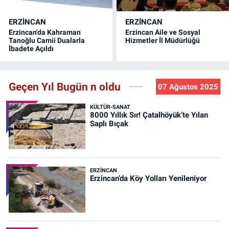
ERZINCAN
ERZINCAN
Erzincan'da Kahraman
Erzincan Aile ve Sosyal
Tanoğlu Camii Dualarla
Hizmetler İl Müdürlüğü
İbadete Açıldı
Geçen Yıl Bugün n oldu
07 Ağustos 2025
KÜLTÜR-SANAT
8000 Yıllık Sır! Çatalhöyük’te Yılan
Saplı Bıçak
ERZINCAN
Erzincan’da Köy Yolları Yenileniyor