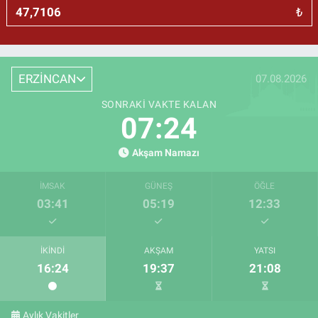
₺
ERZİNCAN
07.08.2026
SONRAKI VAKTE KALAN
07:23
Akşam Namazı
İMSAK
GÜNEŞ
ÖĞLE
03:41
05:19
12:33
İKINDI
AKŞAM
YATSI
16:24
19:37
21:08
Aylık Vakitler