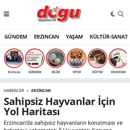
ERZINCAN
GÜNDEM
ERZINCAN
YAŞAM
KÜLTÜR-SANAT
GÜNDEM
ERZİNCAN FOTOĞRAFLARI
SAĞLIK
Erzincan
GÜNDEM
BİLİM
SPOR
EĞİTİM
EKONOMİ
EĞİTİM
HABERLER
ERZINCAN
EKONOMİ
Sahipsiz Hayvanlar İçin
Yol Haritası
Bilim, teknoloji
Erzincan’da sahipsiz hayvanların korunması ve
GENEL