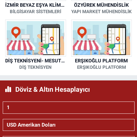
İZMİR BEYAZ EŞYA KLİMA KOMBİ SERVİSİ
ÖZYÜREK MÜHENDİSLİK
BİLGİSAYAR SİSTEMLERİ
YAPI MARKET MÜHENDİSLİK
DİŞ TEKNİSYENİ- MESUT KORKMAZ
ERŞIKOĞLU PLATFORM
DİŞ TEKNİSYEN
ERŞIKOĞLU PLATFORM
Döviz & Altın Hesaplayıcı