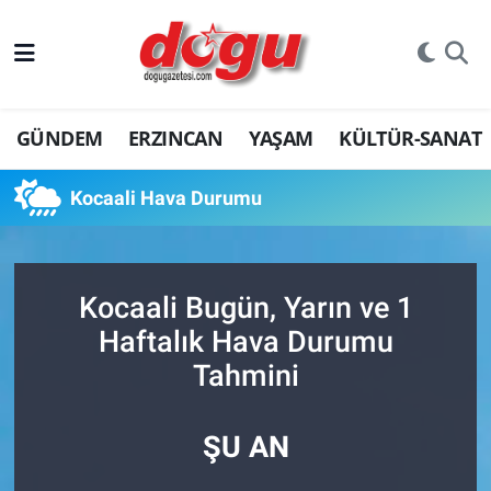
ERZINCAN
GÜNDEM
ERZINCAN
YAŞAM
KÜLTÜR-SANAT
GÜNDEM
ERZİNCAN FOTOĞRAFLARI
Kocaali Hava Durumu
SAĞLIK
Kocaali Bugün, Yarın ve 1
EĞİTİM
Haftalık Hava Durumu
EKONOMİ
Tahmini
Bilim, teknoloji
ŞU AN
GENEL