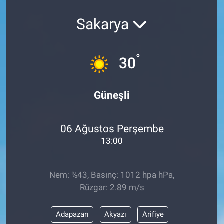
KÜLTÜR-SANAT
Sakarya
Yerel Haber
°
30
Politika
Güneşli
SPOR
YAŞAM
06 Ağustos Perşembe
13:00
RESMİ İLAN
Nem: %43, Basınç: 1012 hpa hPa,
Rüzgar: 2.89 m/s
Adapazarı
Akyazı
Arifiye