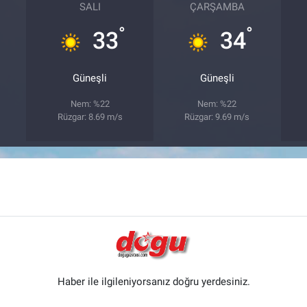
SALI
ÇARŞAMBA
°
°
33
34
Güneşli
Güneşli
Nem: %22
Nem: %22
Rüzgar: 8.69 m/s
Rüzgar: 9.69 m/s
Haber ile ilgileniyorsanız doğru yerdesiniz.