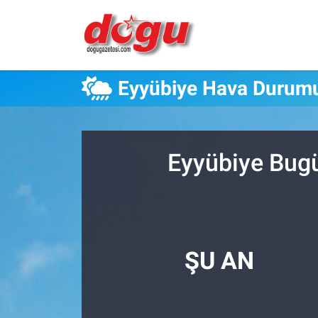
ERZINCAN
Eyyübiye Hava Durum
GÜNDEM
ERZİNCAN FOTOĞRAFLARI
Eyyübiye Bugü
SAĞLIK
EĞİTİM
EKONOMİ
ŞU AN
Bilim, teknoloji
GENEL