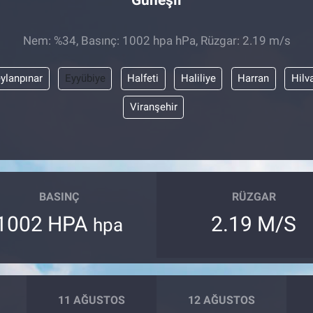
Nem: %34, Basınç: 1002 hpa hPa, Rüzgar: 2.19 m/s
ylanpınar
Eyyübiye
Halfeti
Haliliye
Harran
Hilv
Viranşehir
BASINÇ
RÜZGAR
1002 HPA
2.19 M/S
hpa
11 AĞUSTOS
12 AĞUSTOS