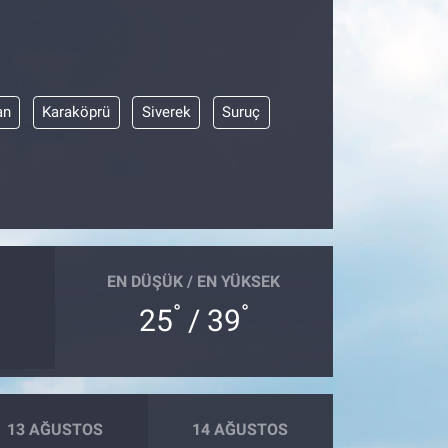
an
Karaköprü
Siverek
Suruç
EN DÜŞÜK / EN YÜKSEK
°
°
25
/ 39
13 AĞUSTOS
14 AĞUSTOS