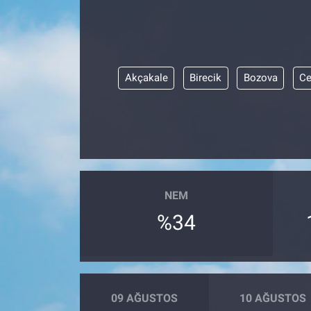
KÜLTÜR-SANAT
Yerel Haber
Akçakale
Birecik
Bozova
Ce
Politika
SPOR
YAŞAM
NEM
RESMİ İLAN
%34
09 AĞUSTOS
10 AĞUSTOS