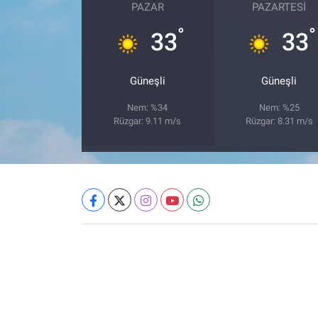
PAZAR
PAZARTESI
°
°
33
33
Güneşli
Güneşli
Nem: %34
Nem: %25
Rüzgar: 9.11 m/s
Rüzgar: 8.31 m/s