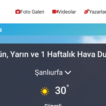
Foto Galeri
Videolar
Yazarla
u
n, Yarın ve 1 Haftalık Hava 
Şanlıurfa
°
30
Güneşli