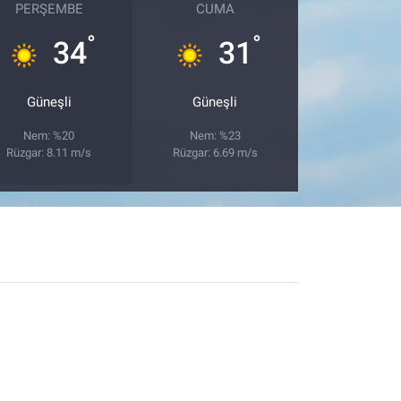
PERŞEMBE
CUMA
°
°
34
31
Güneşli
Güneşli
Nem: %20
Nem: %23
Rüzgar: 8.11 m/s
Rüzgar: 6.69 m/s