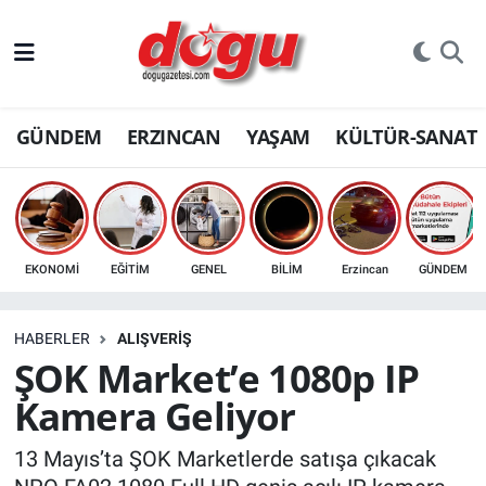
ERZINCAN
GÜNDEM
ERZINCAN
YAŞAM
KÜLTÜR-SANAT
GÜNDEM
ERZİNCAN FOTOĞRAFLARI
SAĞLIK
EKONOMİ
EĞİTİM
GENEL
BİLİM
Erzincan
GÜNDEM
EĞİTİM
HABERLER
ALIŞVERİŞ
EKONOMİ
ŞOK Market’e 1080p IP
Kamera Geliyor
Bilim, teknoloji
13 Mayıs’ta ŞOK Marketlerde satışa çıkacak
GENEL