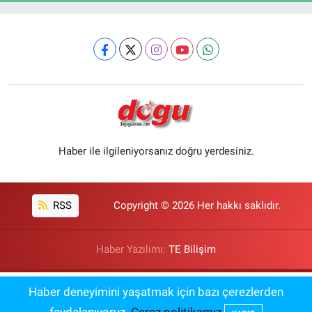
Haber ile ilgileniyorsanız doğru yerdesiniz.
RSS
Copyright © 2026 Her hakkı saklıdır.
Haber Yazılımı:
TE Bilişim
Kurutma Makinesi Seçiminde En Avantajlı
Haber deneyimini yaşatmak için bazı çerezlerden
09:00
Yöntem!