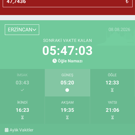
₺
ERZİNCAN
08.08.2026
SONRAKI VAKTE KALAN
05:47:03
Öğle Namazı
İMSAK
GÜNEŞ
ÖĞLE
03:43
05:20
12:33
İKINDI
AKŞAM
YATSI
16:23
19:35
21:06
Aylık Vakitler