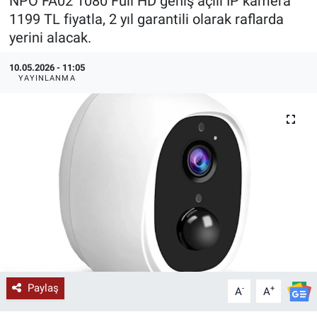
NPO FA02 1080 Full HD geniş açılı IP kamera
1199 TL fiyatla, 2 yıl garantili olarak raflarda
KÜLTÜR-SANAT
yerini alacak.
Yerel Haber
10.05.2026 - 11:05
YAYINLANMA
Politika
SPOR
YAŞAM
RESMİ İLAN
Paylaş
-
+
A
A