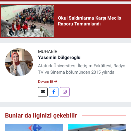
Okul Saldırılarına Karşı Meclis
Raporu Tamamlandı
MUHABIR
Yasemin Dülgeroglu
Atatürk Üniversitesi İletişim Fakültesi, Radyo
TV ve Sinema bölümünden 2015 yılında
mezun oldum. 3 yıl kurumsal bir şirkette
Devam Et
çalıştım. Şu an Erzincan'da
DoğuGazetesi.com internet haber sitesinde
muhabirlik yapıyor ve içerik üretiyorum.
Bunlar da ilginizi çekebilir