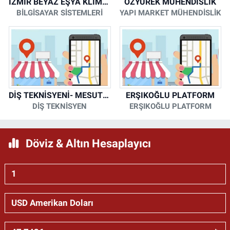
İZMİR BEYAZ EŞYA KLİMA KOMBİ SERVİSİ
ÖZYÜREK MÜHENDİSLİK
BİLGİSAYAR SİSTEMLERİ
YAPI MARKET MÜHENDİSLİK
DİŞ TEKNİSYENİ- MESUT KORKMAZ
ERŞIKOĞLU PLATFORM
DİŞ TEKNİSYEN
ERŞIKOĞLU PLATFORM
Döviz & Altın Hesaplayıcı