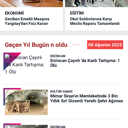
EKONOMİ
EĞİTİM
Geciken Emekli Maaşına
Okul Saldırılarına Karşı
Yargıtay'dan Faiz Kararı
Meclis Raporu Tamamlandı
Geçen Yıl Bugün n oldu
08 Ağustos 2025
ERZINCAN
Erzincan Çayırlı ’da Kanlı Tartışma: 1
Ölü
KÜLTÜR-SANAT
Mimar Sinan’ın Memleketinde 3 Bin
Yıllık Sır! Gizemli Yeraltı Şehri Ağırnas
ERZINCAN