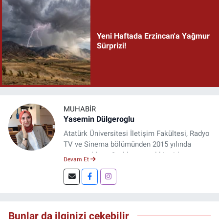
Yeni Haftada Erzincan'a Yağmur
Sürprizi!
MUHABIR
Yasemin Dülgeroglu
Atatürk Üniversitesi İletişim Fakültesi, Radyo
TV ve Sinema bölümünden 2015 yılında
mezun oldum. 3 yıl kurumsal bir şirkette
Devam Et
çalıştım. Şu an Erzincan'da
DoğuGazetesi.com internet haber sitesinde
muhabirlik yapıyor ve içerik üretiyorum.
Bunlar da ilginizi çekebilir