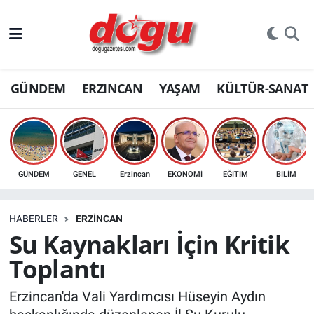
ERZINCAN
GÜNDEM
ERZINCAN
YAŞAM
KÜLTÜR-SANAT
GÜNDEM
ERZİNCAN FOTOĞRAFLARI
SAĞLIK
GÜNDEM
GENEL
Erzincan
EKONOMİ
EĞİTİM
BİLİM
EĞİTİM
HABERLER
ERZINCAN
EKONOMİ
Su Kaynakları İçin Kritik
Toplantı
Bilim, teknoloji
Erzincan'da Vali Yardımcısı Hüseyin Aydın
GENEL