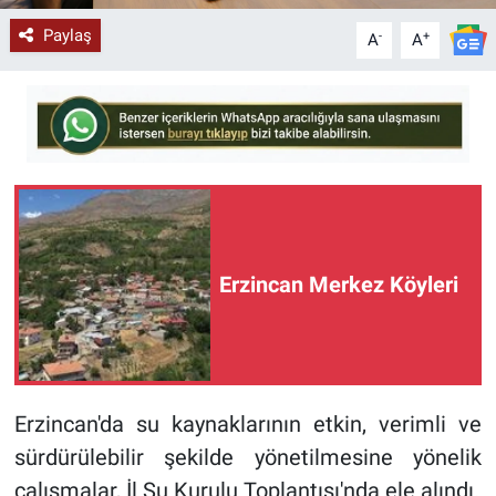
Paylaş
-
+
A
A
Erzincan Merkez Köyleri
Erzincan'da su kaynaklarının etkin, verimli ve
sürdürülebilir şekilde yönetilmesine yönelik
çalışmalar, İl Su Kurulu Toplantısı'nda ele alındı.