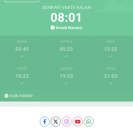
SONRAKI VAKTE KALAN
08:00
İmsak Namazı
İMSAK
GÜNEŞ
ÖĞLE
03:45
05:22
12:33
İKINDI
AKŞAM
YATSI
16:22
19:33
21:03
Aylık Vakitler