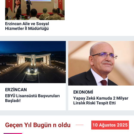
Erzincan Aile ve Sosyal
Hizmetler İl Müdürlüğü
ERZINCAN
EKONOMİ
EBYÜ Lisansüstü Başvuruları
Yapay Zekâ Kamuda 2 Milyar
Başladı!
Liralık Riski Tespit Etti
Geçen Yıl Bugün n oldu
10 Ağustos 2025