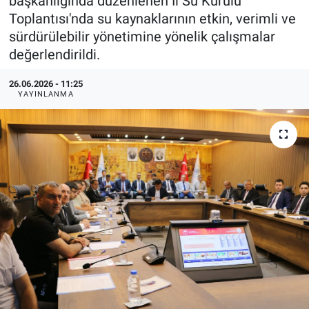
başkanlığında düzenlenen İl Su Kurulu
Toplantısı'nda su kaynaklarının etkin, verimli ve
KÜLTÜR-SANAT
sürdürülebilir yönetimine yönelik çalışmalar
değerlendirildi.
Yerel Haber
26.06.2026 - 11:25
Politika
YAYINLANMA
SPOR
YAŞAM
RESMİ İLAN