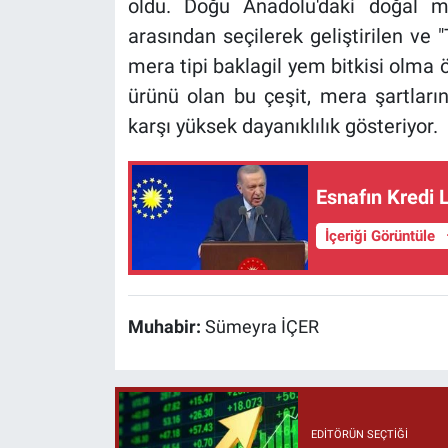
oldu. Doğu Anadolu'daki doğal m
arasından seçilerek geliştirilen ve "T
mera tipi baklagil yem bitkisi olma öz
ürünü olan bu çeşit, mera şartları
karşı yüksek dayanıklılık gösteriyor.
Esnafın Kredi L
İçeriği Görüntüle
Muhabir:
Sümeyra İÇER
EDITÖRÜN SEÇTIĞI