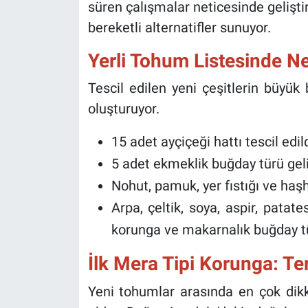
süren çalışmalar neticesinde geliştir
bereketli alternatifler sunuyor.
Yerli Tohum Listesinde Ne
Tescil edilen yeni çeşitlerin büyü
oluşturuyor.
15 adet ayçiçeği hattı tescil edild
5 adet ekmeklik buğday türü geliş
Nohut, pamuk, yer fıstığı ve haşh
Arpa, çeltik, soya, aspir, patat
korunga ve makarnalık buğday türl
İlk Mera Tipi Korunga: Te
Yeni tohumlar arasında en çok dikk