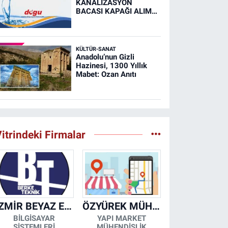
KANALİZASYON
BACASI KAPAĞI ALIM
İŞİ (RESMİ İLAN)
KÜLTÜR-SANAT
Anadolu’nun Gizli
Hazinesi, 1300 Yıllık
Mabet: Ozan Anıtı
itrindeki Firmalar
İZMİR BEYAZ EŞYA KLİMA KOMBİ SERVİSİ
ÖZYÜREK MÜHENDİSLİK
BİLGİSAYAR
YAPI MARKET
SİSTEMLERİ
MÜHENDİSLİK