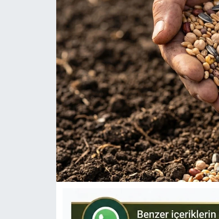
KÜLTÜR-SANAT
Yerel Haber
Politika
SPOR
YAŞAM
RESMİ İLAN