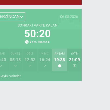
ERZİNCAN
06.08.2026
SONRAKI VAKTE KALAN
50:19
Yatsı Namazı
SAK
GÜNEŞ
ÖĞLE
İKINDI
AKŞAM
YATSI
:40
05:18
12:33
16:24
19:38
21:09
Aylık Vakitler