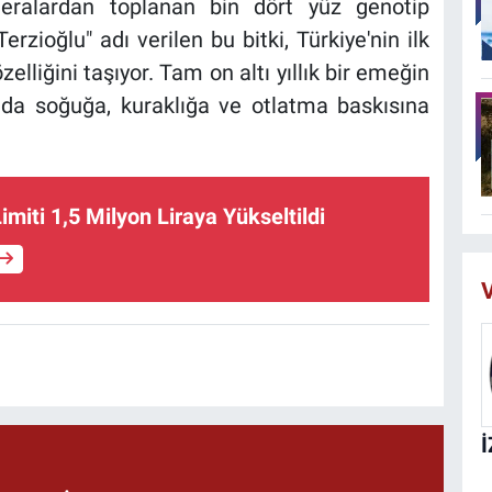
eralardan toplanan bin dört yüz genotip
erzioğlu" adı verilen bu bitki, Türkiye'nin ilk
elliğini taşıyor. Tam on altı yıllık bir emeğin
nda soğuğa, kuraklığa ve otlatma baskısına
imiti 1,5 Milyon Liraya Yükseltildi
V