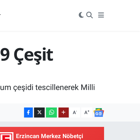
r
9 Çeşit
hum çeşidi tescillenerek Milli
-
+
A
A
Erzincan Merkez Nöbetçi