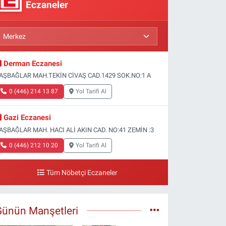
Eczaneler
Derman Eczanesi
AŞBAĞLAR MAH.TEKİN CİVAŞ CAD.1429 SOK.NO:1 A
0 (446) 214 13 87
Yol Tarifi Al
Gazi Eczanesi
AŞBAĞLAR MAH. HACI ALİ AKIN CAD. NO:41 ZEMİN :3
0 (446) 212 10 20
Yol Tarifi Al
Tüm Nöbetçi Eczaneler
Günün Manşetleri