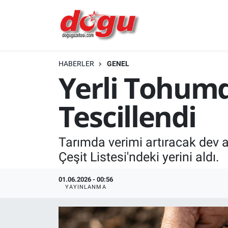
ERZINCAN
HABERLER
GENEL
GÜNDEM
Yerli Tohumd
ERZİNCAN FOTOĞRAFLARI
Tescillendi
SAĞLIK
Tarımda verimi artıracak dev ad
EĞİTİM
Çeşit Listesi'ndeki yerini aldı.
EKONOMİ
01.06.2026 - 00:56
YAYINLANMA
Bilim, teknoloji
GENEL