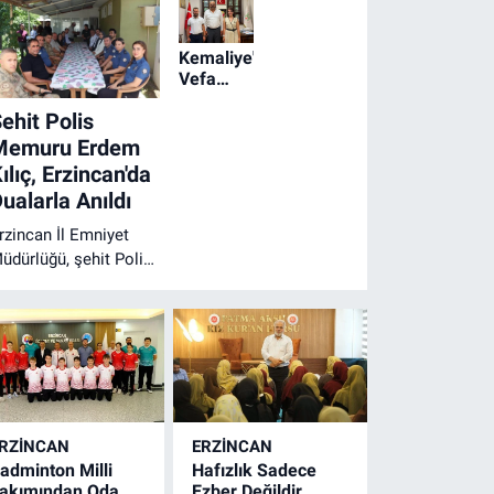
Kemaliye'de
Vefa
Örneği:
ehit Polis
Dr.
Ayhan
Memuru Erdem
Enes Işık
ılıç, Erzincan'da
ve
ualarla Anıldı
Kardelen
Işık'a
rzincan İl Emniyet
Fahri
üdürlüğü, şehit Polis
Hemşehrilik
emuru Erdem Kılıç'ı
Beratı
ehadetinin yıl
önümünde kabri
aşında düzenlenen
rogramla andı. Anma
rogramına protokol
yeleri ve emniyet
RZINCAN
ERZINCAN
ersoneli katıldı.
adminton Milli
Hafızlık Sadece
akımından Oda
Ezber Değildir