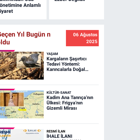
önetimine Anlamlı
iyaret
Geçen Yıl Bugün n
06 Ağustos
oldu
2025
YAŞAM
Kargaların Şaşırtıcı
Tedavi Yöntemi:
Karıncalarla Doğal
Banyo!
KÜLTÜR-SANAT
Kadim Ana Tanrıça’nın
Ülkesi: Frigya’nın
Gizemli Mirası
RESMİ İLAN
İHALE İLANI