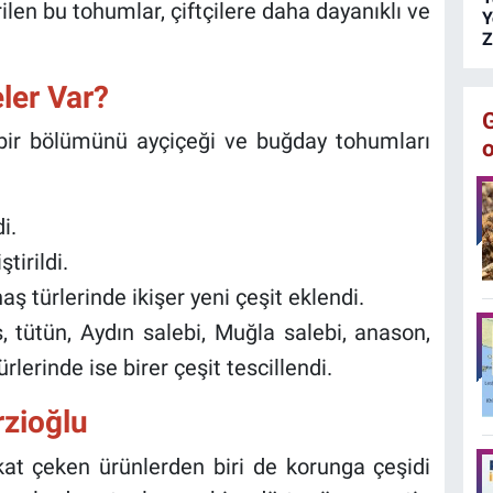
ilen bu tohumlar, çiftçilere daha dayanıklı ve
Y
Z
ler Var?
k bir bölümünü ayçiçeği ve buğday tohumları
i.
tirildi.
aş türlerinde ikişer yeni çeşit eklendi.
es, tütün, Aydın salebi, Muğla salebi, anason,
erinde ise birer çeşit tescillendi.
rzioğlu
at çeken ürünlerden biri de korunga çeşidi