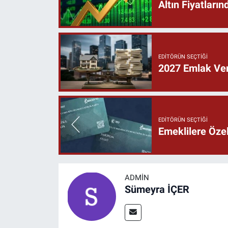
Altın Fiyatları
EDITÖRÜN SEÇTIĞI
2027 Emlak Verg
EDITÖRÜN SEÇTIĞI
Emeklilere Özel
ADMIN
Sümeyra İÇER