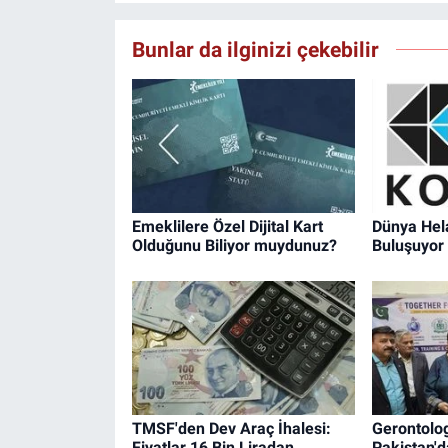
Bunlar da ilginizi çekebilir
Emeklilere Özel Dijital Kart
Dünya Hela
Olduğunu Biliyor muydunuz?
Buluşuyor
TMSF'den Dev Araç İhalesi:
Gerontolog
Fiyatlar 16 Bin Liradan
Pakistan'