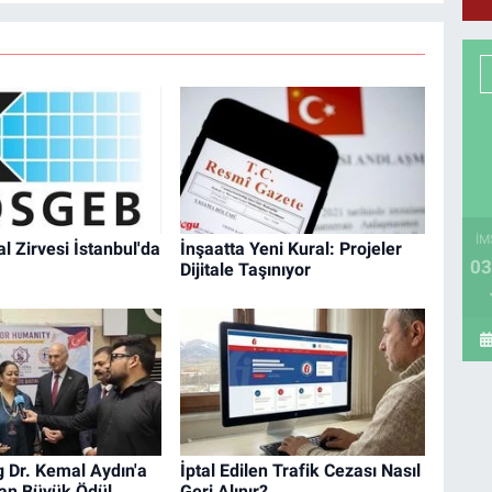
İM
l Zirvesi İstanbul'da
İnşaatta Yeni Kural: Projeler
03
Dijitale Taşınıyor
 Dr. Kemal Aydın'a
İptal Edilen Trafik Cezası Nasıl
dan Büyük Ödül
Geri Alınır?