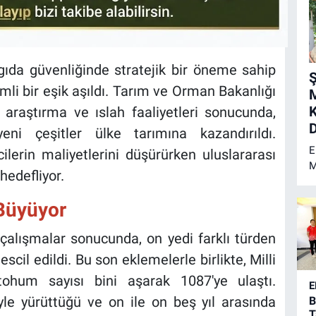
gıda güvenliğinde stratejik bir öneme sahip
Ş
li bir eşik aşıldı. Tarım ve Orman Bakanlığı
K
araştırma ve ıslah faaliyetleri sonucunda,
D
yeni çeşitler ülke tarımına kazandırıldı.
E
cilerin maliyetlerini düşürürken uluslararası
M
hedefliyor.
M
ş
 Büyüyor
d
b
iz çalışmalar sonucunda, on yedi farklı türden
p
scil edildi. Bu son eklemelerle birlikte, Milli
p
ü
 tohum sayısı bini aşarak 1087'ye ulaştı.
E
p
yle yürüttüğü ve on ile on beş yıl arasında
B
T