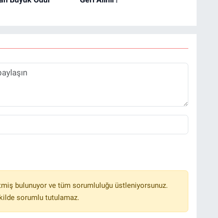
tmiş bulunuyor ve tüm sorumluluğu üstleniyorsunuz.
kilde sorumlu tutulamaz.