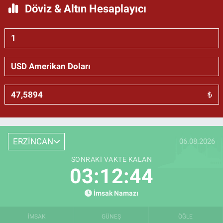
Döviz & Altın Hesaplayıcı
₺
ERZİNCAN
06.08.2026
SONRAKI VAKTE KALAN
03:12:43
İmsak Namazı
İMSAK
GÜNEŞ
ÖĞLE