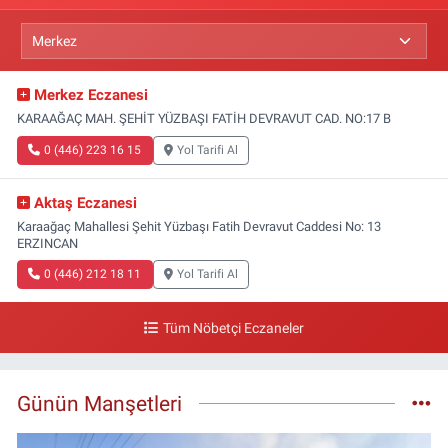
Merkez Eczanesi
KARAAĞAÇ MAH. ŞEHİT YÜZBAŞI FATİH DEVRAVUT CAD. NO:17 B
0 (446) 223 16 15
Yol Tarifi Al
Aktaş Eczanesi
Karaağaç Mahallesi Şehit Yüzbaşı Fatih Devravut Caddesi No: 13
ERZINCAN
0 (446) 212 18 11
Yol Tarifi Al
Tüm Nöbetçi Eczaneler
Günün Manşetleri