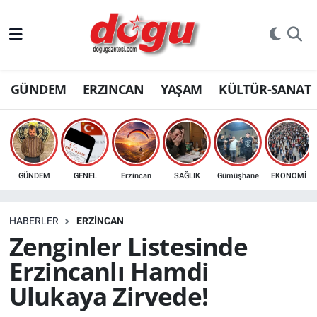
ERZINCAN
GÜNDEM
ERZINCAN
YAŞAM
KÜLTÜR-SANAT
GÜNDEM
ERZİNCAN FOTOĞRAFLARI
SAĞLIK
GÜNDEM
GENEL
Erzincan
SAĞLIK
Gümüşhane
EKONOMİ
EĞİTİM
HABERLER
ERZINCAN
EKONOMİ
Zenginler Listesinde
Erzincanlı Hamdi
Bilim, teknoloji
Ulukaya Zirvede!
GENEL