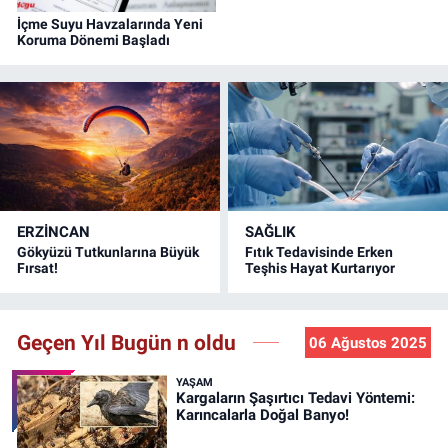
İçme Suyu Havzalarında Yeni
Koruma Dönemi Başladı
ERZINCAN
SAĞLIK
Gökyüzü Tutkunlarına Büyük
Fıtık Tedavisinde Erken
Fırsat!
Teşhis Hayat Kurtarıyor
Geçen Yıl Bugün n oldu
06 Ağustos 2025
YAŞAM
Kargaların Şaşırtıcı Tedavi Yöntemi:
Karıncalarla Doğal Banyo!