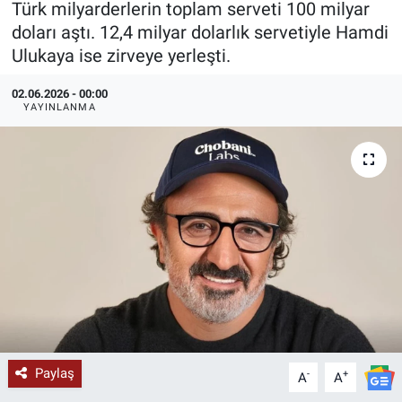
Türk milyarderlerin toplam serveti 100 milyar
doları aştı. 12,4 milyar dolarlık servetiyle Hamdi
KÜLTÜR-SANAT
Ulukaya ise zirveye yerleşti.
Yerel Haber
02.06.2026 - 00:00
YAYINLANMA
Politika
SPOR
YAŞAM
RESMİ İLAN
Paylaş
-
+
A
A