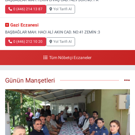
0 (446) 214 13 87
Yol Tarifi Al
Gazi Eczanesi
BAŞBAĞLAR MAH. HACI ALİ AKIN CAD. NO:41 ZEMİN :3
0 (446) 212 10 20
Yol Tarifi Al
Tüm Nöbetçi Eczaneler
Günün Manşetleri