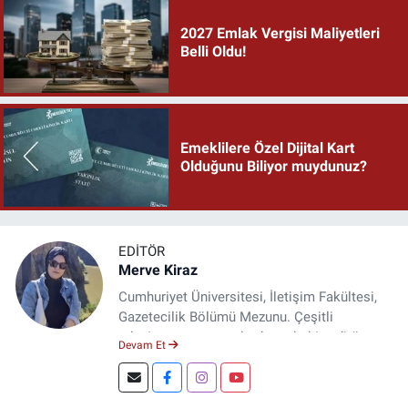
2027 Emlak Vergisi Maliyetleri
Belli Oldu!
Emeklilere Özel Dijital Kart
Olduğunu Biliyor muydunuz?
EDITÖR
Merve Kiraz
Cumhuriyet Üniversitesi, İletişim Fakültesi,
Gazetecilik Bölümü Mezunu. Çeşitli
televizyon ve gazetelerde muhabir, editör,
Devam Et
spiker ve yayın yönetmeni olarak görev yaptı.
Şuan, www.dogugazetesi.com adlı haber
sitesinin Yazı İşleri Müdürlüğünü yürütmekte.