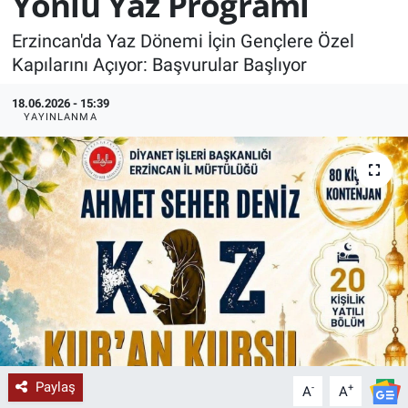
Yönlü Yaz Programı
KÜLTÜR-SANAT
Erzincan'da Yaz Dönemi İçin Gençlere Özel
Kapılarını Açıyor: Başvurular Başlıyor
Yerel Haber
18.06.2026 - 15:39
YAYINLANMA
Politika
SPOR
YAŞAM
RESMİ İLAN
Paylaş
-
+
A
A