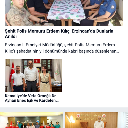
Şehit Polis Memuru Erdem Kılıç, Erzincan'da Dualarla
Anıldı
Erzincan İl Emniyet Müdürlüğü, şehit Polis Memuru Erdem
Kılıç'ı şehadetinin yıl dönümünde kabri başında düzenlenen
programla andı. Anma programına protokol üyeleri ve emniyet
personeli katıldı.
Kemaliye'de Vefa Örneği: Dr.
Ayhan Enes Işık ve Kardelen
Işık'a Fahri Hemşehrilik Beratı