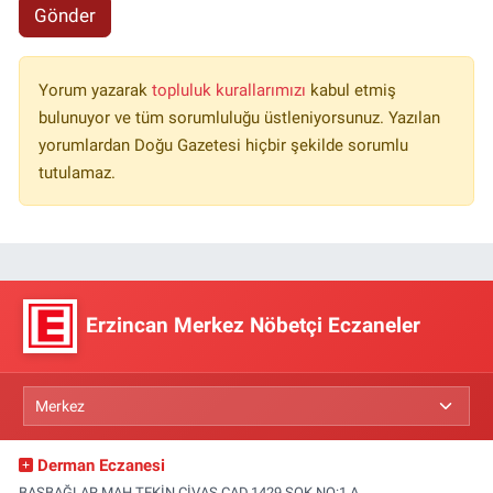
Gönder
Yorum yazarak
topluluk kurallarımızı
kabul etmiş
bulunuyor ve tüm sorumluluğu üstleniyorsunuz. Yazılan
yorumlardan Doğu Gazetesi hiçbir şekilde sorumlu
tutulamaz.
Erzincan Merkez Nöbetçi Eczaneler
Derman Eczanesi
BAŞBAĞLAR MAH.TEKİN CİVAŞ CAD.1429 SOK.NO:1 A