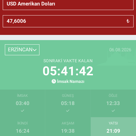
₺
ERZİNCAN
06.08.2026
SONRAKI VAKTE KALAN
05:41:42
İmsak Namazı
İMSAK
GÜNEŞ
ÖĞLE
03:40
05:18
12:33
İKINDI
AKŞAM
YATSI
16:24
19:38
21:09