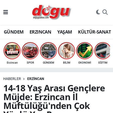
ERZINCAN
GÜNDEM
ERZINCAN
YAŞAM
KÜLTÜR-SANAT
GÜNDEM
ERZİNCAN FOTOĞRAFLARI
SAĞLIK
Erzincan
SPOR
GÜNDEM
BİLİM
EKONOMİ
EĞİTİM
EĞİTİM
HABERLER
ERZINCAN
EKONOMİ
14-18 Yaş Arası Gençlere
Müjde: Erzincan İl
Bilim, teknoloji
Müftülüğü'nden Çok
GENEL