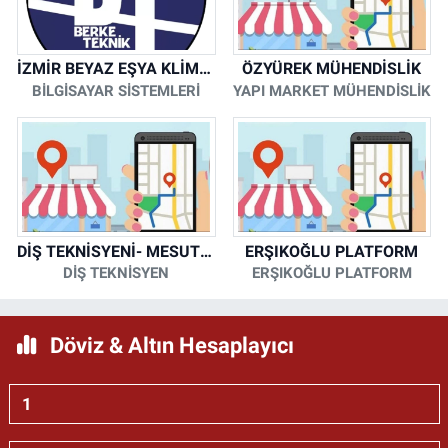
İZMİR BEYAZ EŞYA KLİMA KOMBİ SERVİSİ
ÖZYÜREK MÜHENDİSLİK
BİLGİSAYAR SİSTEMLERİ
YAPI MARKET MÜHENDİSLİK
DİŞ TEKNİSYENİ- MESUT KORKMAZ
ERŞIKOĞLU PLATFORM
DİŞ TEKNİSYEN
ERŞIKOĞLU PLATFORM
Döviz & Altın Hesaplayıcı