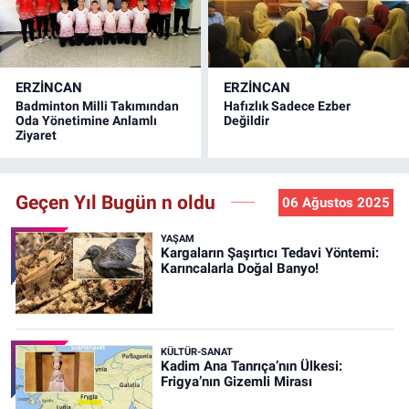
ERZINCAN
ERZINCAN
Badminton Milli Takımından
Hafızlık Sadece Ezber
Oda Yönetimine Anlamlı
Değildir
Ziyaret
Geçen Yıl Bugün n oldu
06 Ağustos 2025
YAŞAM
Kargaların Şaşırtıcı Tedavi Yöntemi:
Karıncalarla Doğal Banyo!
KÜLTÜR-SANAT
Kadim Ana Tanrıça’nın Ülkesi:
Frigya’nın Gizemli Mirası