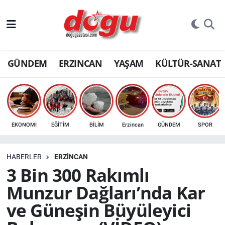
ERZINCAN
GÜNDEM
ERZINCAN
YAŞAM
KÜLTÜR-SANAT
GÜNDEM
ERZİNCAN FOTOĞRAFLARI
SAĞLIK
EKONOMİ
EĞİTİM
BİLİM
Erzincan
GÜNDEM
SPOR
EĞİTİM
HABERLER
ERZINCAN
EKONOMİ
3 Bin 300 Rakımlı
Munzur Dağları’nda Kar
Bilim, teknoloji
ve Güneşin Büyüleyici
GENEL