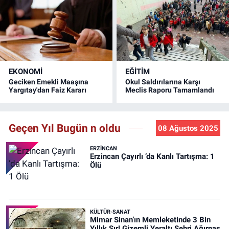
EKONOMİ
EĞİTİM
Geciken Emekli Maaşına
Okul Saldırılarına Karşı
Yargıtay'dan Faiz Kararı
Meclis Raporu Tamamlandı
Geçen Yıl Bugün n oldu
08 Ağustos 2025
ERZINCAN
Erzincan Çayırlı ’da Kanlı Tartışma: 1
Ölü
KÜLTÜR-SANAT
Mimar Sinan’ın Memleketinde 3 Bin
Yıllık Sır! Gizemli Yeraltı Şehri Ağırnas