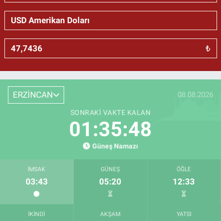
₺
ERZİNCAN
08.08.2026
SONRAKI VAKTE KALAN
01:35:48
Güneş Namazı
İMSAK
GÜNEŞ
ÖĞLE
03:43
05:20
12:33
İKINDI
AKŞAM
YATSI