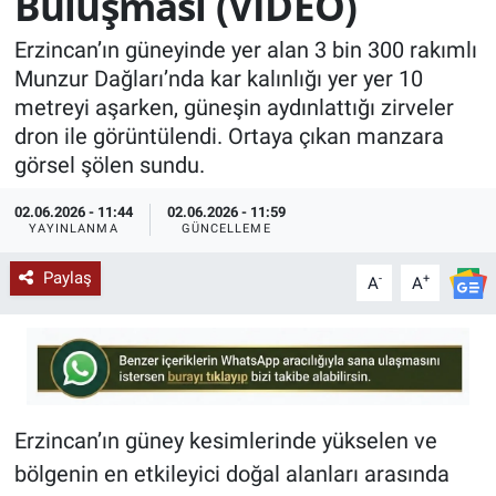
Buluşması (VİDEO)
KÜLTÜR-SANAT
Erzincan’ın güneyinde yer alan 3 bin 300 rakımlı
Munzur Dağları’nda kar kalınlığı yer yer 10
Yerel Haber
metreyi aşarken, güneşin aydınlattığı zirveler
dron ile görüntülendi. Ortaya çıkan manzara
Politika
görsel şölen sundu.
SPOR
02.06.2026 - 11:44
02.06.2026 - 11:59
YAYINLANMA
GÜNCELLEME
YAŞAM
Paylaş
-
+
A
A
RESMİ İLAN
Erzincan’ın güney kesimlerinde yükselen ve
bölgenin en etkileyici doğal alanları arasında