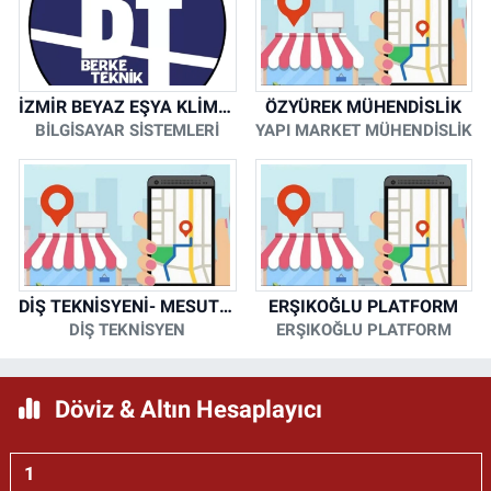
İZMİR BEYAZ EŞYA KLİMA KOMBİ SERVİSİ
ÖZYÜREK MÜHENDİSLİK
BİLGİSAYAR SİSTEMLERİ
YAPI MARKET MÜHENDİSLİK
DİŞ TEKNİSYENİ- MESUT KORKMAZ
ERŞIKOĞLU PLATFORM
DİŞ TEKNİSYEN
ERŞIKOĞLU PLATFORM
Döviz & Altın Hesaplayıcı