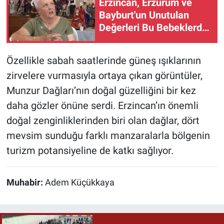
Erzincan, Erzurum ve
Bayburt'un Unutulan
Değerleri Bu Bebeklerde
Yaşıyor! (VİDEO)
Özellikle sabah saatlerinde güneş ışıklarının
zirvelere vurmasıyla ortaya çıkan görüntüler,
Munzur Dağları’nın doğal güzelliğini bir kez
daha gözler önüne serdi. Erzincan’ın önemli
doğal zenginliklerinden biri olan dağlar, dört
mevsim sunduğu farklı manzaralarla bölgenin
turizm potansiyeline de katkı sağlıyor.
Muhabir:
Adem Küçükkaya