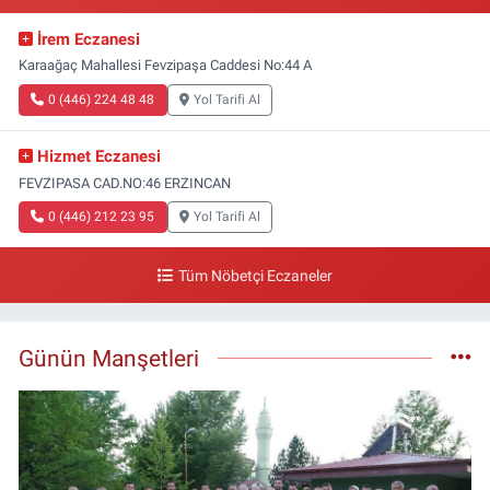
İrem Eczanesi
Karaağaç Mahallesi Fevzipaşa Caddesi No:44 A
0 (446) 224 48 48
Yol Tarifi Al
Hizmet Eczanesi
FEVZIPASA CAD.NO:46 ERZINCAN
0 (446) 212 23 95
Yol Tarifi Al
Tüm Nöbetçi Eczaneler
Günün Manşetleri