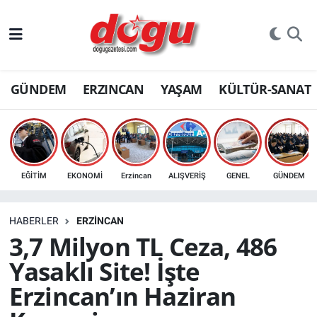
ERZINCAN
GÜNDEM
ERZINCAN
YAŞAM
KÜLTÜR-SANAT
GÜNDEM
ERZİNCAN FOTOĞRAFLARI
SAĞLIK
EĞİTİM
EKONOMİ
Erzincan
ALIŞVERİŞ
GENEL
GÜNDEM
EĞİTİM
HABERLER
ERZINCAN
EKONOMİ
3,7 Milyon TL Ceza, 486
Yasaklı Site! İşte
Bilim, teknoloji
Erzincan’ın Haziran
GENEL