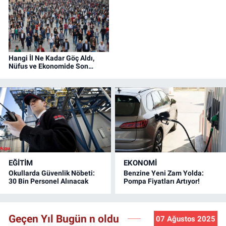
Hangi İl Ne Kadar Göç Aldı,
Nüfus ve Ekonomide Son
Durum Ne?
EĞİTİM
EKONOMİ
Okullarda Güvenlik Nöbeti:
Benzine Yeni Zam Yolda:
30 Bin Personel Alınacak
Pompa Fiyatları Artıyor!
Geçen Yıl Bugün n oldu
07 Ağustos 2025