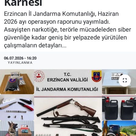
Karnesi
KÜLTÜR-SANAT
Erzincan İl Jandarma Komutanlığı, Haziran
2026 ayı operasyon raporunu yayımladı.
Yerel Haber
Asayişten narkotiğe, terörle mücadeleden siber
güvenliğe kadar geniş bir yelpazede yürütülen
Politika
çalışmaların detayları...
SPOR
06.07.2026 - 16:20
YAYINLANMA
YAŞAM
RESMİ İLAN