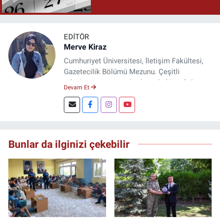
EDITÖR
Merve Kiraz
Cumhuriyet Üniversitesi, İletişim Fakültesi,
Gazetecilik Bölümü Mezunu. Çeşitli
televizyon ve gazetelerde muhabir, editör,
Devam Et
spiker ve yayın yönetmeni olarak görev yaptı.
Şuan, www.dogugazetesi.com adlı haber
sitesinin Yazı İşleri Müdürlüğünü yürütmekte.
Bunlar da ilginizi çekebilir