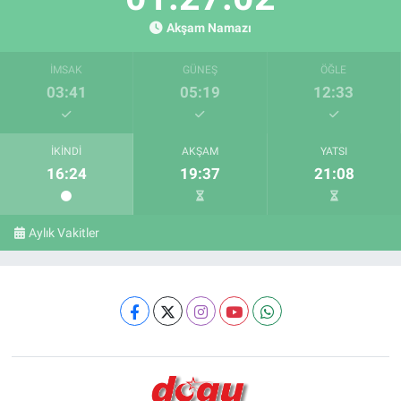
Akşam Namazı
İMSAK
GÜNEŞ
ÖĞLE
03:41
05:19
12:33
İKINDI
AKŞAM
YATSI
16:24
19:37
21:08
Aylık Vakitler