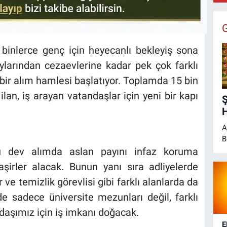
binlerce genç için heyecanlı bekleyiş sona
aylarından cezaevlerine kadar pek çok farklı
bir alım hamlesi başlatıyor. Toplamda 15 bin
ilan, iş arayan vatandaşlar için yeni bir kapı
Ş
H
A
B
H
u dev alımda aslan payını infaz koruma
şirler alacak. Bunun yanı sıra adliyelerde
ve temizlik görevlisi gibi farklı alanlarda da
de sadece üniversite mezunları değil, farklı
daşımız için iş imkanı doğacak.
E