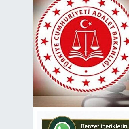
KÜLTÜR-SANAT
Yerel Haber
Politika
SPOR
YAŞAM
RESMİ İLAN