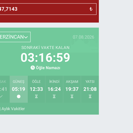
₺
ERZİNCAN
07.08.2026
SONRAKI VAKTE KALAN
03:16:58
Öğle Namazı
SAK
GÜNEŞ
ÖĞLE
İKINDI
AKŞAM
YATSI
:41
05:19
12:33
16:24
19:37
21:08
Aylık Vakitler