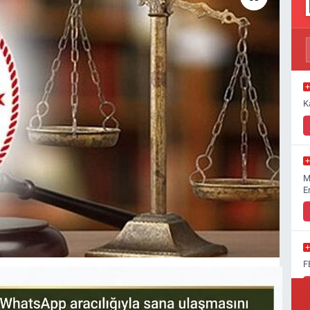
K
M
E
F