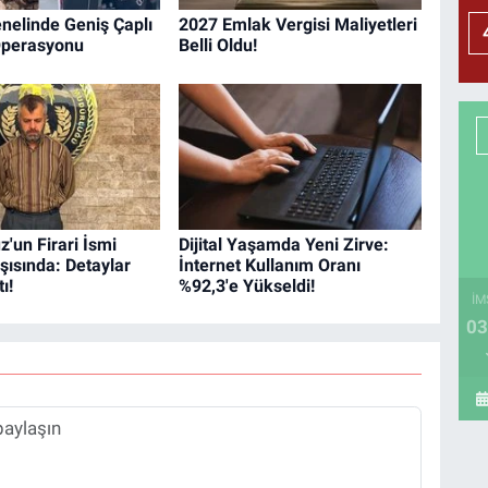
nelinde Geniş Çaplı
2027 Emlak Vergisi Maliyetleri
Operasyonu
Belli Oldu!
'un Firari İsmi
Dijital Yaşamda Yeni Zirve:
ısında: Detaylar
İnternet Kullanım Oranı
ı!
%92,3'e Yükseldi!
İM
03