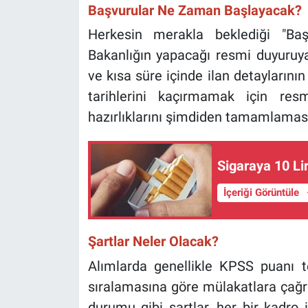
Başvurular Ne Zaman Başlayacak?
Herkesin merakla beklediği "Ba
Bakanlığın yapacağı resmi duyuruya 
ve kısa süre içinde ilan detaylarının
tarihlerini kaçırmamak için res
hazırlıklarını şimdiden tamamlamas
Sigaraya 10 Li
İçeriği Görüntüle
Şartlar Neler Olacak?
Alımlarda genellikle KPSS puanı te
sıralamasına göre mülakatlara çağrıl
durumu gibi şartlar, her bir kadro i