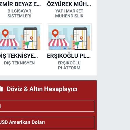
İZMİR BEYAZ EŞYA KLİMA KOMBİ SERVİSİ
ÖZYÜREK MÜHENDİSLİK
BİLGİSAYAR
YAPI MARKET
SİSTEMLERİ
MÜHENDİSLİK
DİŞ TEKNİSYENİ- MESUT KORKMAZ
ERŞIKOĞLU PLATFORM
DİŞ TEKNİSYEN
ERŞIKOĞLU
PLATFORM
Döviz & Altın Hesaplayıcı