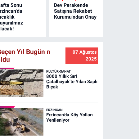
afta Sonu
Dev Perakende
rzincan'da
Satışına Rekabet
ıcaklık
Kurumu'ndan Onay
ayanılmaz
lacak!
Geçen Yıl Bugün n
07 Ağustos
oldu
2025
KÜLTÜR-SANAT
8000 Yıllık Sır!
Çatalhöyük’te Yılan Saplı
Bıçak
ERZINCAN
Erzincan’da Köy Yolları
Yenileniyor