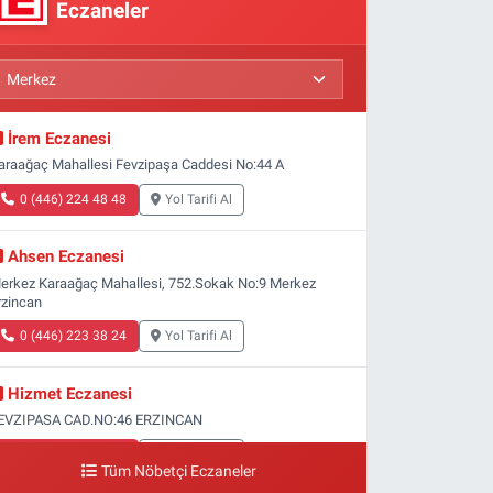
Eczaneler
İrem Eczanesi
araağaç Mahallesi Fevzipaşa Caddesi No:44 A
0 (446) 224 48 48
Yol Tarifi Al
Ahsen Eczanesi
erkez Karaağaç Mahallesi, 752.Sokak No:9 Merkez
rzincan
0 (446) 223 38 24
Yol Tarifi Al
Hizmet Eczanesi
EVZIPASA CAD.NO:46 ERZINCAN
0 (446) 212 23 95
Yol Tarifi Al
Tüm Nöbetçi Eczaneler