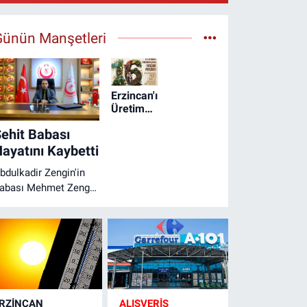
Günün Manşetleri
Erzincan'ın
Üretim
Hikâyesi
ehit Babası
Büyük
Ödüllü
ayatını Kaybetti
Yarışmada
bdulkadir Zengin'in
Objektiflere
Yansıyor
abası Mehmet Zengin
ayatını Kaybetti
RZINCAN
ALIŞVERİŞ