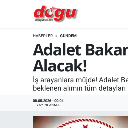
ERZINCAN
HABERLER
GÜNDEM
GÜNDEM
Adalet Bakan
ERZİNCAN FOTOĞRAFLARI
Alacak!
SAĞLIK
İş arayanlara müjde! Adalet Ba
EĞİTİM
beklenen alımın tüm detayları 
EKONOMİ
08.05.2026 - 00:04
YAYINLANMA
Bilim, teknoloji
GENEL