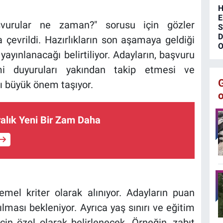
H
E
şvurular ne zaman?" sorusu için gözler
S
D
çevrildi. Hazırlıkların son aşamaya geldiği
O
 yayınlanacağı belirtiliyor. Adayların, başvuru
mi duyuruları yakından takip etmesi ve
ı büyük önem taşıyor.
ralık Yeni Bir Zam Daha
mel kriter olarak alınıyor. Adayların puan
ması bekleniyor. Ayrıca yaş sınırı ve eğitim
çin özel olarak belirlenecek. Örneğin, zabıt