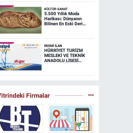
KÜLTÜR-SANAT
5.500 Yıllık Moda
Harikası: Dünyanın
Bilinen En Eski Deri
Ayakkabısı
RESMİ İLAN
HÜRRİYET TURİZM
MESLEKİ VE TEKNİK
ANADOLU LİSESİ
MUTFAK, TAŞIMA
MERKEZİ VE
YEMEKHANELERİNİN
TEMİZLİĞİ İŞİ (RESMİ
İLAN)
itrindeki Firmalar