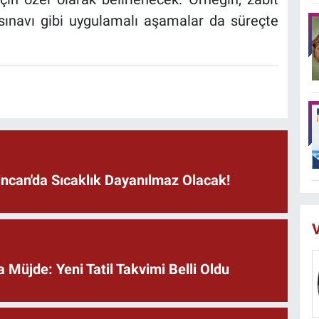
 sınavı gibi uygulamalı aşamalar da süreçte
incan'da Sıcaklık Dayanılmaz Olacak!
V
a Müjde: Yeni Tatil Takvimi Belli Oldu