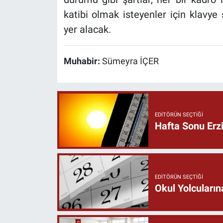
katibi olmak isteyenler için klavye
yer alacak.
Muhabir:
Sümeyra İÇER
EDITÖRÜN SEÇTIĞI
Hafta Sonu Erz
EDITÖRÜN SEÇTIĞI
Okul Yolcuların