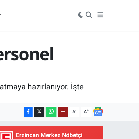
r
ersonel
atmaya hazırlanıyor. İşte
-
+
A
A
Erzincan Merkez Nöbetçi