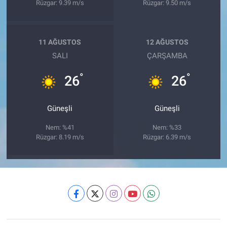
Rüzgar: 9.39 m/s
Rüzgar: 9.50 m/s
11 AĞUSTOS
12 AĞUSTOS
SALI
ÇARŞAMBA
°
°
26
26
Güneşli
Güneşli
Nem: %41
Nem: %33
Rüzgar: 8.19 m/s
Rüzgar: 6.39 m/s