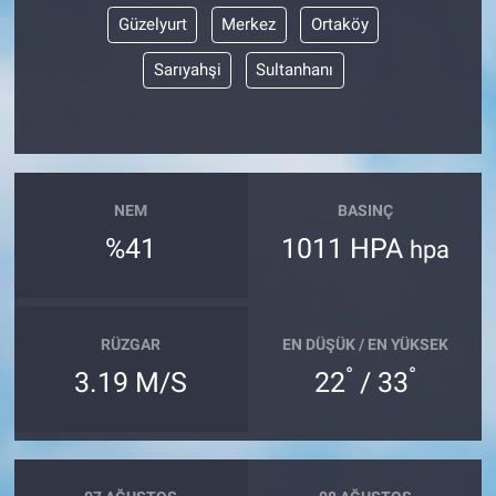
Güzelyurt
Merkez
Ortaköy
Sarıyahşi
Sultanhanı
NEM
BASINÇ
%41
1011 HPA
hpa
RÜZGAR
EN DÜŞÜK / EN YÜKSEK
°
°
3.19 M/S
22
/ 33