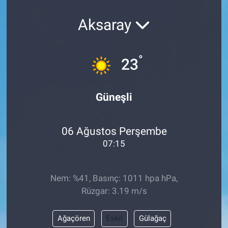
KÜLTÜR-SANAT
Aksaray
Yerel Haber
°
23
Politika
Güneşli
SPOR
YAŞAM
06 Ağustos Perşembe
07:15
RESMİ İLAN
Nem: %41, Basınç: 1011 hpa hPa,
Rüzgar: 3.19 m/s
Ağaçören
Eskil
Gülağaç