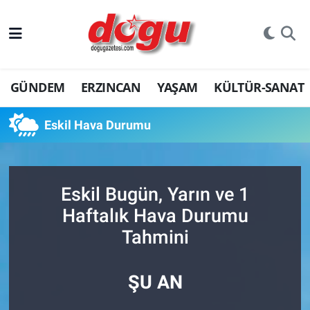
ERZINCAN
GÜNDEM
ERZINCAN
YAŞAM
KÜLTÜR-SANAT
GÜNDEM
ERZİNCAN FOTOĞRAFLARI
Eskil Hava Durumu
SAĞLIK
Eskil Bugün, Yarın ve 1
EĞİTİM
Haftalık Hava Durumu
EKONOMİ
Tahmini
Bilim, teknoloji
ŞU AN
GENEL