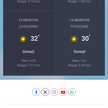
Rüzgar: 6.19 m/s
Rüzgar: 7.69 m/s
12 AĞUSTOS
13 AĞUSTOS
ÇARŞAMBA
PERŞEMBE
°
°
32
30
Güneşli
Güneşli
Nem: %25
Nem: %31
Rüzgar: 7.11 m/s
Rüzgar: 6.19 m/s