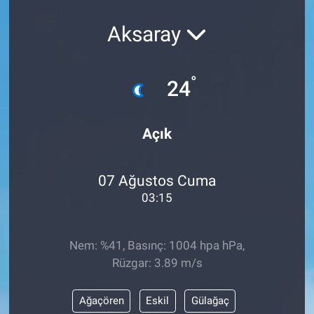
KÜLTÜR-SANAT
Aksaray
Yerel Haber
°
24
Politika
Açık
SPOR
YAŞAM
07 Ağustos Cuma
03:15
RESMİ İLAN
Nem: %41, Basınç: 1004 hpa hPa,
Rüzgar: 3.89 m/s
Ağaçören
Eskil
Gülağaç