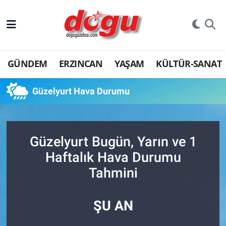
ERZINCAN
GÜNDEM
ERZINCAN
YAŞAM
KÜLTÜR-SANAT
GÜNDEM
ERZİNCAN FOTOĞRAFLARI
Güzelyurt Hava Durumu
SAĞLIK
Güzelyurt Bugün, Yarın ve 1
EĞİTİM
Haftalık Hava Durumu
EKONOMİ
Tahmini
Bilim, teknoloji
ŞU AN
GENEL