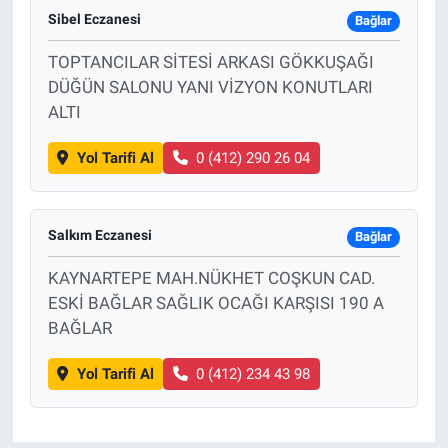
Sibel Eczanesi
Bağlar
TOPTANCILAR SİTESİ ARKASI GÖKKUŞAĞI
DÜĞÜN SALONU YANI VİZYON KONUTLARI
ALTI
Yol Tarifi Al
0 (412) 290 26 04
Salkım Eczanesi
Bağlar
KAYNARTEPE MAH.NÜKHET COŞKUN CAD.
ESKİ BAĞLAR SAĞLIK OCAĞI KARŞISI 190 A
BAĞLAR
Yol Tarifi Al
0 (412) 234 43 98