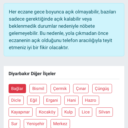
Her eczane gece boyunca açık olmayabilir, bazıları
sadece gerektiğinde açık kalabilir veya
beklenmedik durumlar nedeniyle nöbete
gelemeyebilir. Bu nedenle, yola çıkmadan önce
eczanenin açık olduğunu telefon aracılığıyla teyit
etmeniz iyi bir fikir olacaktır.
Diyarbakır Diğer İlçeler
Bağlar
Bismil
Çermik
Çınar
Çüngüş
Dicle
Eğil
Ergani
Hani
Hazro
Kayapınar
Kocaköy
Kulp
Lice
Silvan
Sur
Yenişehir
Merkez