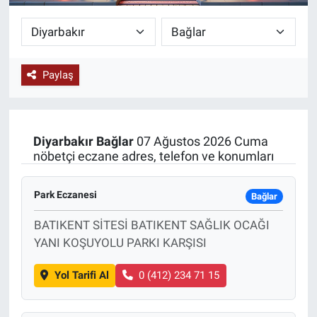
KÜLTÜR-SANAT
Yerel Haber
Paylaş
Politika
SPOR
Diyarbakır
Bağlar
07 Ağustos 2026 Cuma
nöbetçi eczane adres, telefon ve konumları
YAŞAM
Park Eczanesi
Bağlar
RESMİ İLAN
BATIKENT SİTESİ BATIKENT SAĞLIK OCAĞI
YANI KOŞUYOLU PARKI KARŞISI
Yol Tarifi Al
0 (412) 234 71 15