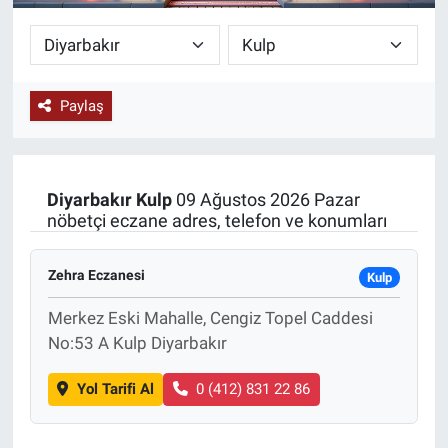
KÜLTÜR-SANAT
Yerel Haber
Paylaş
Politika
SPOR
Diyarbakır
Kulp
09 Ağustos 2026 Pazar
nöbetçi eczane adres, telefon ve konumları
YAŞAM
Zehra Eczanesi
Kulp
RESMİ İLAN
Merkez Eski Mahalle, Cengiz Topel Caddesi
No:53 A Kulp Diyarbakır
Yol Tarifi Al
0 (412) 831 22 86