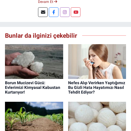
Devam Et
spiker ve yayın yönetmeni olarak görev yaptı.
Şuan, www.dogugazetesi.com adlı haber
sitesinin Yazı İşleri Müdürlüğünü yürütmekte.
Bunlar da ilginizi çekebilir
Borun Mucizevi Gücü:
Nefes Alıp Verirken Yaptığımız
Evlerimizi Kimyasal Kabustan
Bu Gizli Hata Hayatımızı Nasıl
Kurtarıyor!
Tehdit Ediyor?