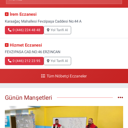
İrem Eczanesi
Karaağaç Mahallesi Fevzipaşa Caddesi No:44 A
0 (446) 224 48 48
Yol Tarifi Al
Hizmet Eczanesi
FEVZIPASA CAD.NO:46 ERZINCAN
0 (446) 212 23 95
Yol Tarifi Al
Tüm Nöbetçi Eczaneler
Günün Manşetleri