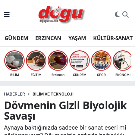
ERZINCAN
GÜNDEM
ERZINCAN
YAŞAM
KÜLTÜR-SANAT
GÜNDEM
ERZİNCAN FOTOĞRAFLARI
SAĞLIK
BİLİM
EĞİTİM
Erzincan
GÜNDEM
SPOR
EKONOMİ
EĞİTİM
HABERLER
BİLİM VE TEKNOLOJİ
EKONOMİ
Dövmenin Gizli Biyolojik
Savaşı
Bilim, teknoloji
Aynaya baktığınızda sadece bir sanat eseri mi
GENEL