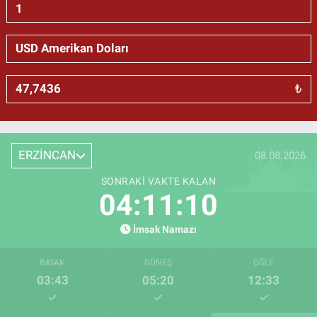
₺
ERZİNCAN
08.08.2026
SONRAKI VAKTE KALAN
04:11:10
İmsak Namazı
İMSAK
GÜNEŞ
ÖĞLE
03:43
05:20
12:33