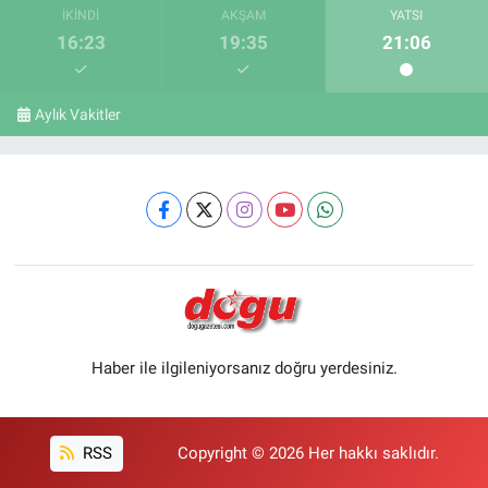
İKINDI
AKŞAM
YATSI
16:23
19:35
21:06
Aylık Vakitler
Haber ile ilgileniyorsanız doğru yerdesiniz.
RSS
Copyright © 2026 Her hakkı saklıdır.