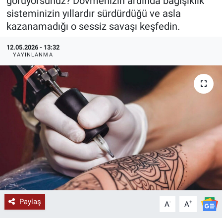
görüyorsunuz? Dövmenizin ardında bağışıklık
sisteminizin yıllardır sürdürdüğü ve asla
KÜLTÜR-SANAT
kazanamadığı o sessiz savaşı keşfedin.
Yerel Haber
12.05.2026 - 13:32
YAYINLANMA
Politika
SPOR
YAŞAM
RESMİ İLAN
Paylaş
-
+
A
A