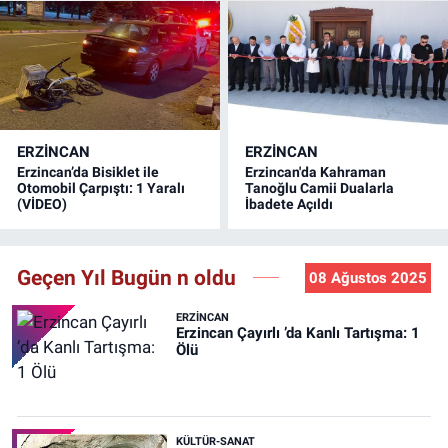
ERZINCAN
ERZINCAN
Erzincan’da Bisiklet ile
Erzincan'da Kahraman
Otomobil Çarpıştı: 1 Yaralı
Tanoğlu Camii Dualarla
(VİDEO)
İbadete Açıldı
Geçen Yıl Bugün n oldu
08 Ağustos 2025
ERZINCAN
Erzincan Çayırlı ’da Kanlı Tartışma: 1
Ölü
KÜLTÜR-SANAT