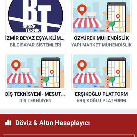
İZMİR BEYAZ EŞYA KLİMA KOMBİ SERVİSİ
ÖZYÜREK MÜHENDİSLİK
BİLGİSAYAR SİSTEMLERİ
YAPI MARKET MÜHENDİSLİK
DİŞ TEKNİSYENİ- MESUT KORKMAZ
ERŞIKOĞLU PLATFORM
DİŞ TEKNİSYEN
ERŞIKOĞLU PLATFORM
Döviz & Altın Hesaplayıcı