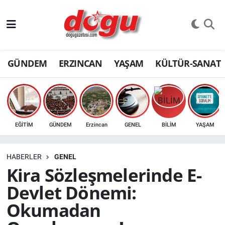
ERZINCAN
GÜNDEM
ERZINCAN
YAŞAM
KÜLTÜR-SANAT
GÜNDEM
ERZİNCAN FOTOĞRAFLARI
SAĞLIK
EĞİTİM
GÜNDEM
Erzincan
GENEL
BİLİM
YAŞAM
EĞİTİM
HABERLER
GENEL
EKONOMİ
Kira Sözleşmelerinde E-
Devlet Dönemi:
Bilim, teknoloji
Okumadan
GENEL