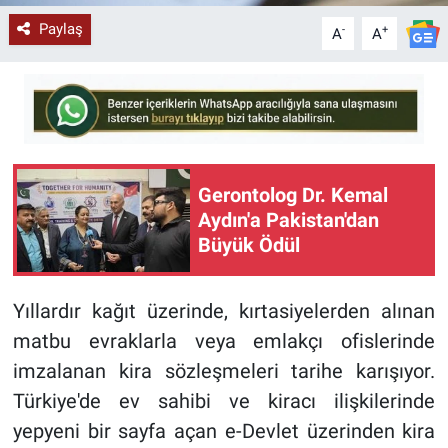
Paylaş
-
+
A
A
Gerontolog Dr. Kemal
Aydın'a Pakistan'dan
Büyük Ödül
Yıllardır kağıt üzerinde, kırtasiyelerden alınan
matbu evraklarla veya emlakçı ofislerinde
imzalanan kira sözleşmeleri tarihe karışıyor.
Türkiye'de ev sahibi ve kiracı ilişkilerinde
yepyeni bir sayfa açan e-Devlet üzerinden kira