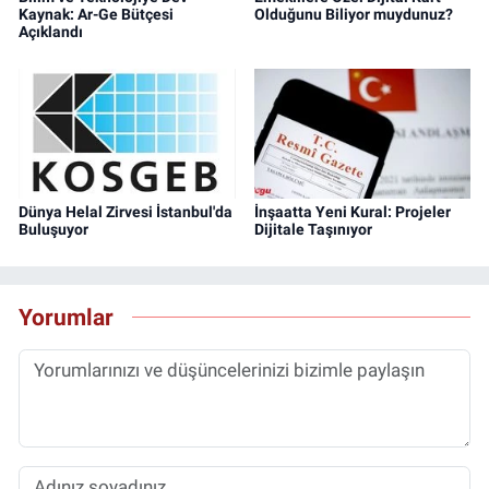
Kaynak: Ar-Ge Bütçesi
Olduğunu Biliyor muydunuz?
Açıklandı
Dünya Helal Zirvesi İstanbul'da
İnşaatta Yeni Kural: Projeler
Buluşuyor
Dijitale Taşınıyor
Yorumlar