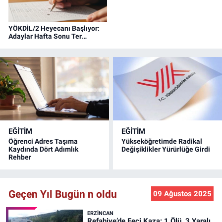
YÖKDİL/2 Heyecanı Başlıyor:
Adaylar Hafta Sonu Ter
Dökecek
EĞİTİM
EĞİTİM
Öğrenci Adres Taşıma
Yükseköğretimde Radikal
Kaydında Dört Adımlık
Değişiklikler Yürürlüğe Girdi
Rehber
Geçen Yıl Bugün n oldu
09 Ağustos 2025
ERZINCAN
Refahiye’de Feci Kaza: 1 Ölü, 3 Yaralı