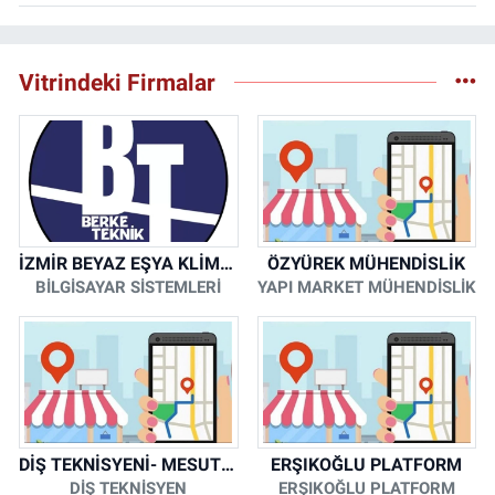
Vitrindeki Firmalar
İZMİR BEYAZ EŞYA KLİMA KOMBİ SERVİSİ
ÖZYÜREK MÜHENDİSLİK
BİLGİSAYAR SİSTEMLERİ
YAPI MARKET MÜHENDİSLİK
DİŞ TEKNİSYENİ- MESUT KORKMAZ
ERŞIKOĞLU PLATFORM
DİŞ TEKNİSYEN
ERŞIKOĞLU PLATFORM