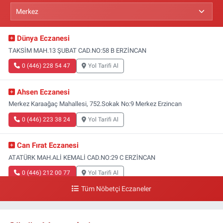
Dünya Eczanesi
TAKSİM MAH.13 ŞUBAT CAD.NO:58 B ERZİNCAN
0 (446) 228 54 47
Yol Tarifi Al
Ahsen Eczanesi
Merkez Karaağaç Mahallesi, 752.Sokak No:9 Merkez Erzincan
0 (446) 223 38 24
Yol Tarifi Al
Can Fırat Eczanesi
ATATÜRK MAH.ALİ KEMALİ CAD.NO:29 C ERZİNCAN
0 (446) 212 00 77
Yol Tarifi Al
Tüm Nöbetçi Eczaneler
Gazi Eczanesi
Başbağlar Mahallesi, Hacı Ali Akın Caddesi, No:41 Zemin :3 Merkez
Erzincan