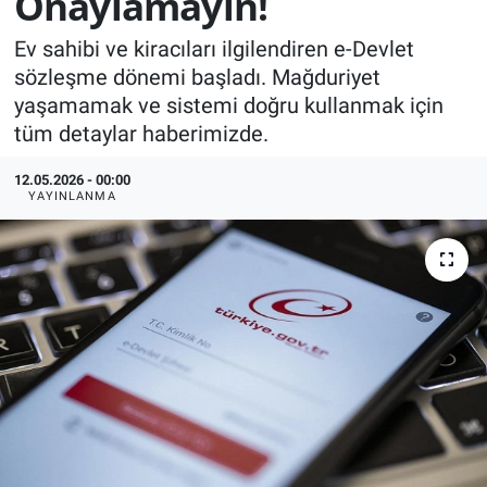
Onaylamayın!
KÜLTÜR-SANAT
Ev sahibi ve kiracıları ilgilendiren e-Devlet
sözleşme dönemi başladı. Mağduriyet
Yerel Haber
yaşamamak ve sistemi doğru kullanmak için
tüm detaylar haberimizde.
Politika
12.05.2026 - 00:00
YAYINLANMA
SPOR
YAŞAM
RESMİ İLAN