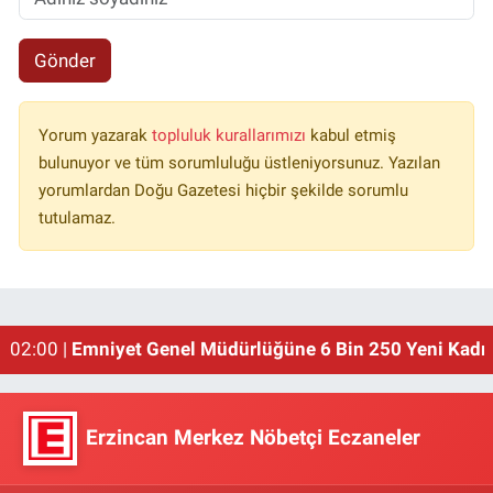
Gönder
Yorum yazarak
topluluk kurallarımızı
kabul etmiş
bulunuyor ve tüm sorumluluğu üstleniyorsunuz. Yazılan
yorumlardan Doğu Gazetesi hiçbir şekilde sorumlu
tutulamaz.
01:00 |
Erzincan'ın Meşhur Buğday Meydanı Yıkılacak!
02:00 |
Emniyet Genel Müdürlüğüne 6 Bin 250 Yeni Kadro
Erzincan Merkez Nöbetçi Eczaneler