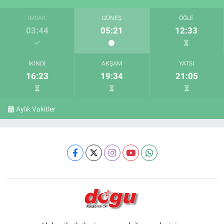
İMSAK
GÜNEŞ
ÖĞLE
03:44
05:21
12:33
İKINDI
AKŞAM
YATSI
16:23
19:34
21:05
Aylık Vakitler