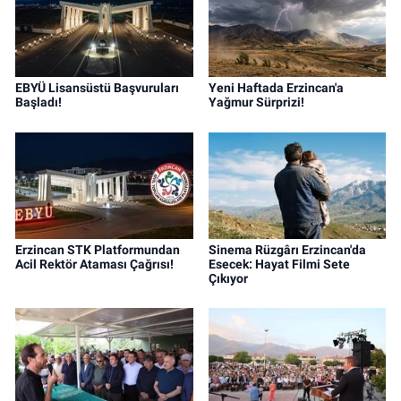
EBYÜ Lisansüstü Başvuruları
Yeni Haftada Erzincan'a
Başladı!
Yağmur Sürprizi!
Erzincan STK Platformundan
Sinema Rüzgârı Erzincan'da
Acil Rektör Ataması Çağrısı!
Esecek: Hayat Filmi Sete
Çıkıyor