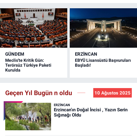
GÜNDEM
ERZINCAN
Meclis'te Kritik Gün:
EBYÜ Lisansüstü Başvuruları
Terörsüz Türkiye Paketi
Başladı!
Kurulda
Geçen Yıl Bugün n oldu
10 Ağustos 2025
ERZINCAN
Erzincan’ın Doğal İncisi , Yazın Serin
Sığınağı Oldu