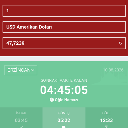
₺
ERZİNCAN
10.08.2026
SONRAKI VAKTE KALAN
04:45:04
Öğle Namazı
İMSAK
GÜNEŞ
ÖĞLE
03:45
05:22
12:33