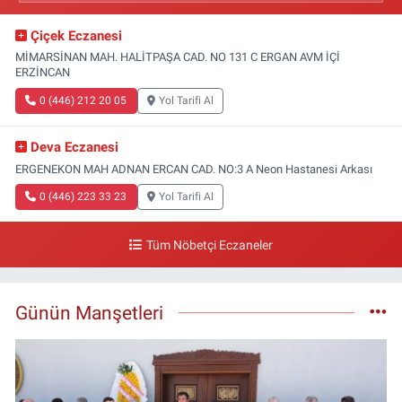
Çiçek Eczanesi
MİMARSİNAN MAH. HALİTPAŞA CAD. NO 131 C ERGAN AVM İÇİ
ERZİNCAN
0 (446) 212 20 05
Yol Tarifi Al
Deva Eczanesi
ERGENEKON MAH ADNAN ERCAN CAD. NO:3 A Neon Hastanesi Arkası
0 (446) 223 33 23
Yol Tarifi Al
Tüm Nöbetçi Eczaneler
Günün Manşetleri