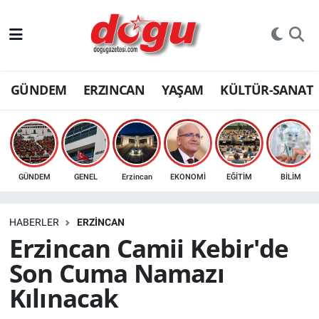
ERZINCAN
GÜNDEM
ERZINCAN
YAŞAM
KÜLTÜR-SANAT
GÜNDEM
ERZİNCAN FOTOĞRAFLARI
SAĞLIK
GÜNDEM
GENEL
Erzincan
EKONOMİ
EĞİTİM
BİLİM
EĞİTİM
HABERLER
ERZINCAN
EKONOMİ
Erzincan Camii Kebir'de
Son Cuma Namazı
Bilim, teknoloji
Kılınacak
GENEL