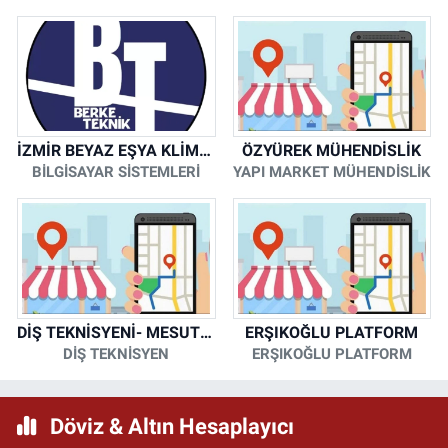
İZMİR BEYAZ EŞYA KLİMA KOMBİ SERVİSİ
ÖZYÜREK MÜHENDİSLİK
BİLGİSAYAR SİSTEMLERİ
YAPI MARKET MÜHENDİSLİK
DİŞ TEKNİSYENİ- MESUT KORKMAZ
ERŞIKOĞLU PLATFORM
DİŞ TEKNİSYEN
ERŞIKOĞLU PLATFORM
Döviz & Altın Hesaplayıcı