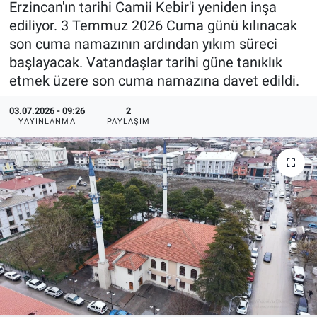
Erzincan'ın tarihi Camii Kebir'i yeniden inşa
ediliyor. 3 Temmuz 2026 Cuma günü kılınacak
KÜLTÜR-SANAT
son cuma namazının ardından yıkım süreci
başlayacak. Vatandaşlar tarihi güne tanıklık
Yerel Haber
etmek üzere son cuma namazına davet edildi.
Politika
03.07.2026 - 09:26
2
YAYINLANMA
PAYLAŞIM
SPOR
YAŞAM
RESMİ İLAN