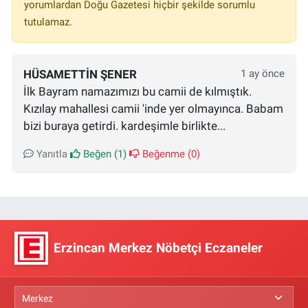
yorumlardan Doğu Gazetesi hiçbir şekilde sorumlu
tutulamaz.
HÜSAMETTIN ŞENER
1 ay önce
İlk Bayram namazımızı bu camii de kılmıştık.
Kızılay mahallesi camii 'inde yer olmayınca. Babam
bizi buraya getirdi. kardeşimle birlikte...
Yanıtla
Beğen (
1
)
Beğenme (
0
)
Erzincan Merkez Nöbetçi Eczaneler