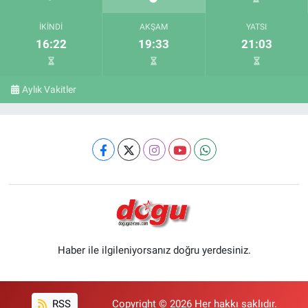
İKINDI
AKŞAM
YATSI
16:22
19:33
21:03
Aylık Vakitler
Haber ile ilgileniyorsanız doğru yerdesiniz.
RSS
Copyright © 2026 Her hakkı saklıdır.