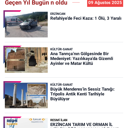
Geçen Yıl Bugün n oldu
09 Ağustos 2025
ERZINCAN
Refahiye’de Feci Kaza: 1 Ölü, 3 Yaralı
KÜLTÜR-SANAT
Ana Tanrıça’nın Gölgesinde Bir
Medeniyet: Yazılıkaya'da Gizemli
Ayinler ve Matar Kültü
KÜLTÜR-SANAT
Büyük Menderes’in Sessiz Tanığı:
Tripolis Antik Kenti Tarihiyle
Büyülüyor
RESMİ İLAN
ERZİNCAN TARIM VE ORMAN İL