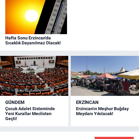
günü beklememeleri konusunda uyardı.
Hafta Sonu Erzincan'da
Sıcaklık Dayanılmaz Olacak!
GÜNDEM
ERZINCAN
Çocuk Adalet Sisteminde
Erzincan'ın Meşhur Buğday
Yeni Kurallar Meclisten
Meydanı Yıkılacak!
Geçti!