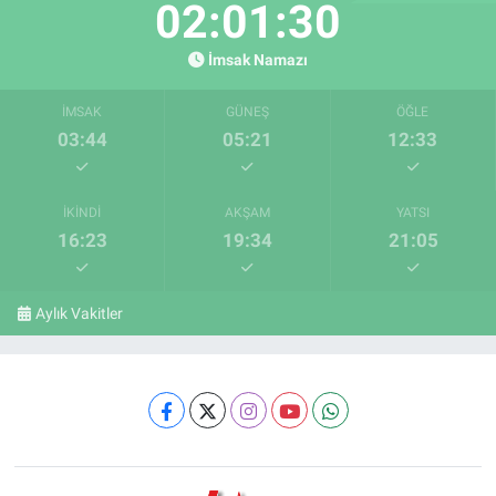
02:01:29
İmsak Namazı
İMSAK
GÜNEŞ
ÖĞLE
03:44
05:21
12:33
İKINDI
AKŞAM
YATSI
16:23
19:34
21:05
Aylık Vakitler