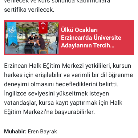
verilecek ve kurs sonunda katılımcılara
sertifika verilecek.
Ülkü Ocakları
Erzincan’da Üniversite
Adaylarının Tercih
Heyecanına Ortak Oluyor
Erzincan Halk Eğitim Merkezi yetkilileri, kursun
herkes için erişilebilir ve verimli bir dil öğrenme
deneyimi olmasını hedeflediklerini belirtti.
İngilizce seviyesini yükseltmek isteyen
vatandaşlar, kursa kayıt yaptırmak için Halk
Eğitim Merkezi’ne başvurabilirler.
Muhabir:
Eren Bayrak