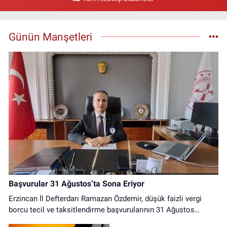
Gazi Eczanesi
Başbağlar Mahallesi, Hacı Ali Akın Caddesi, No:41 Zemin :3 Merkez
Erzincan
Günün Manşetleri
0 (446) 212 10 20
Yol Tarifi Al
Başvurular 31 Ağustos’ta Sona Eriyor
Erzincan İl Defterdarı Ramazan Özdemir, düşük faizli vergi
borcu tecil ve taksitlendirme başvurularının 31 Ağustos
2026'ya kadar yapılması gerektiğini belirterek mükellefleri son