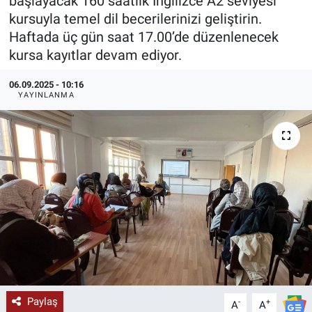
başlayacak 160 saatlik İngilizce A2 seviyesi
kursuyla temel dil becerilerinizi geliştirin.
KÜLTÜR-SANAT
Haftada üç gün saat 17.00’de düzenlenecek
kursa kayıtlar devam ediyor.
Yerel Haber
06.09.2025 - 10:16
Politika
YAYINLANMA
SPOR
YAŞAM
RESMİ İLAN
Paylaş
-
+
A
A