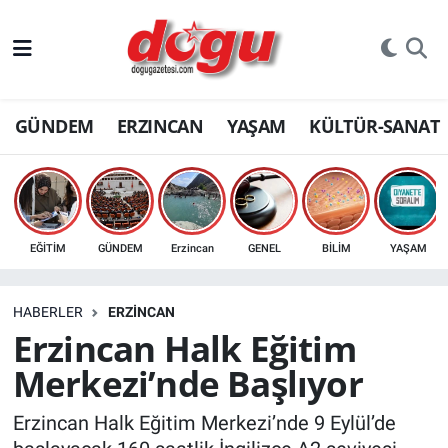
ERZINCAN
GÜNDEM
ERZINCAN
YAŞAM
KÜLTÜR-SANAT
GÜNDEM
ERZİNCAN FOTOĞRAFLARI
SAĞLIK
EĞİTİM
GÜNDEM
Erzincan
GENEL
BİLİM
YAŞAM
EĞİTİM
HABERLER
ERZINCAN
EKONOMİ
Erzincan Halk Eğitim
Merkezi’nde Başlıyor
Bilim, teknoloji
Erzincan Halk Eğitim Merkezi’nde 9 Eylül’de
GENEL