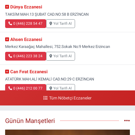
Dünya Eczanesi
TAKSİM MAH.13 ŞUBAT CAD.NO:58 B ERZİNCAN
0 (446) 228 54 47
Yol Tarifi Al
Ahsen Eczanesi
Merkez Karaağaç Mahallesi, 752.Sokak No:9 Merkez Erzincan
0 (446) 223 38 24
Yol Tarifi Al
Can Fırat Eczanesi
ATATÜRK MAH.ALİ KEMALİ CAD.NO:29 C ERZİNCAN
0 (446) 212 00 77
Yol Tarifi Al
Tüm Nöbetçi Eczaneler
Gazi Eczanesi
Başbağlar Mahallesi, Hacı Ali Akın Caddesi, No:41 Zemin :3 Merkez
Erzincan
Günün Manşetleri
0 (446) 212 10 20
Yol Tarifi Al