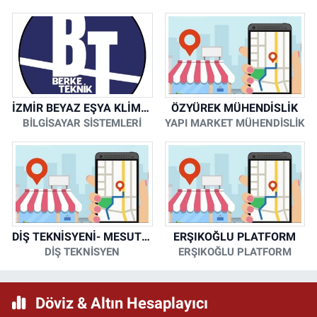
İZMİR BEYAZ EŞYA KLİMA KOMBİ SERVİSİ
ÖZYÜREK MÜHENDİSLİK
BİLGİSAYAR SİSTEMLERİ
YAPI MARKET MÜHENDİSLİK
DİŞ TEKNİSYENİ- MESUT KORKMAZ
ERŞIKOĞLU PLATFORM
DİŞ TEKNİSYEN
ERŞIKOĞLU PLATFORM
Döviz & Altın Hesaplayıcı