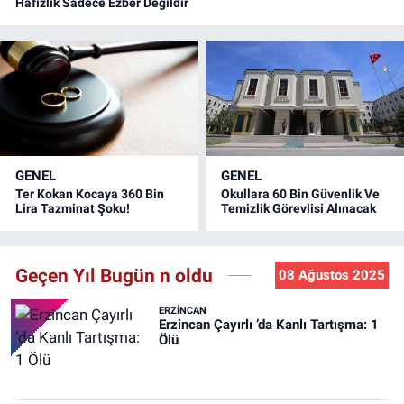
Hafızlık Sadece Ezber Değildir
GENEL
GENEL
Ter Kokan Kocaya 360 Bin
Okullara 60 Bin Güvenlik Ve
Lira Tazminat Şoku!
Temizlik Görevlisi Alınacak
Geçen Yıl Bugün n oldu
08 Ağustos 2025
ERZINCAN
Erzincan Çayırlı ’da Kanlı Tartışma: 1
Ölü