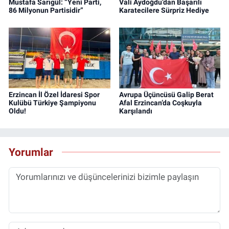
Mustafa Sarıgül: “Yeni Parti,
Vali Aydoğdu’dan Başarılı
86 Milyonun Partisidir”
Karatecilere Sürpriz Hediye
Erzincan İl Özel İdaresi Spor
Avrupa Üçüncüsü Galip Berat
Kulübü Türkiye Şampiyonu
Afal Erzincan’da Coşkuyla
Oldu!
Karşılandı
Yorumlar