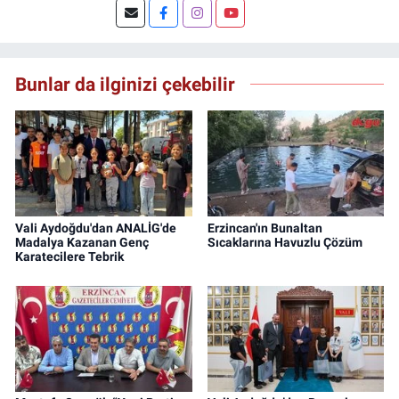
Şuan, www.dogugazetesi.com adlı haber
sitesinin Yazı İşleri Müdürlüğünü yürütmekte.
Bunlar da ilginizi çekebilir
Vali Aydoğdu'dan ANALİG'de
Erzincan'ın Bunaltan
Madalya Kazanan Genç
Sıcaklarına Havuzlu Çözüm
Karatecilere Tebrik