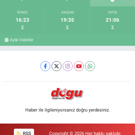
İKINDI
AKŞAM
YATSI
16:23
19:35
21:06
Aylık Vakitler
Haber ile ilgileniyorsanız doğru yerdesiniz.
RSS
Copyright © 2026 Her hakkı saklıdır.