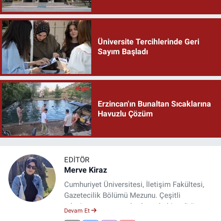
Üniversite Tercihlerinde Geri
Sayım Başladı
Erzincan'ın Bunaltan Sıcaklarına
Havuzlu Çözüm
EDITÖR
Merve Kiraz
Cumhuriyet Üniversitesi, İletişim Fakültesi,
Gazetecilik Bölümü Mezunu. Çeşitli
televizyon ve gazetelerde muhabir, editör,
Devam Et
spiker ve yayın yönetmeni olarak görev yaptı.