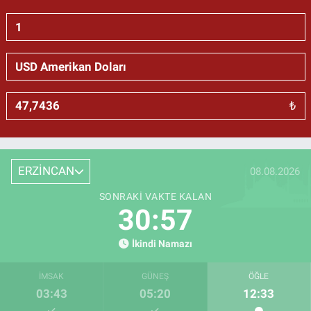
₺
ERZİNCAN
08.08.2026
SONRAKI VAKTE KALAN
30:56
İkindi Namazı
İMSAK
GÜNEŞ
ÖĞLE
03:43
05:20
12:33