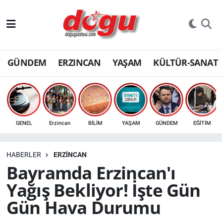
ERZINCAN
GÜNDEM
ERZINCAN
YAŞAM
KÜLTÜR-SANAT
GÜNDEM
ERZİNCAN FOTOĞRAFLARI
SAĞLIK
GENEL
Erzincan
BİLİM
YAŞAM
GÜNDEM
EĞİTİM
EĞİTİM
HABERLER
ERZINCAN
EKONOMİ
Bayramda Erzincan'ı
Yağış Bekliyor! İşte Gün
Bilim, teknoloji
Gün Hava Durumu
GENEL