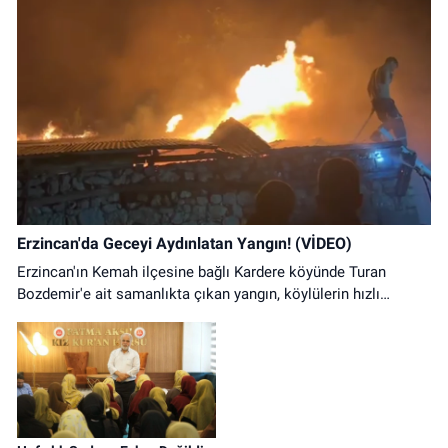
Erzincan'da Geceyi Aydınlatan Yangın! (VİDEO)
Erzincan'ın Kemah ilçesine bağlı Kardere köyünde Turan
Bozdemir'e ait samanlıkta çıkan yangın, köylülerin hızlı
müdahalesiyle kontrol altına alındı. Olayda can kaybı
yaşanmazken samanlıkta büyük çapta maddi hasar oluştu.