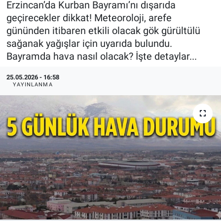
Erzincan’da Kurban Bayramı’nı dışarıda
geçirecekler dikkat! Meteoroloji, arefe
KÜLTÜR-SANAT
gününden itibaren etkili olacak gök gürültülü
sağanak yağışlar için uyarıda bulundu.
Yerel Haber
Bayramda hava nasıl olacak? İşte detaylar...
Politika
25.05.2026 - 16:58
YAYINLANMA
SPOR
YAŞAM
RESMİ İLAN