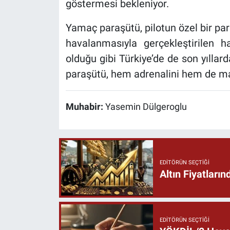
göstermesi bekleniyor.
Yamaç paraşütü, pilotun özel bir pa
havalanmasıyla gerçekleştirilen h
olduğu gibi Türkiye’de de son yıllar
paraşütü, hem adrenalini hem de man
Muhabir:
Yasemin Dülgeroglu
EDITÖRÜN SEÇTIĞI
Altın Fiyatlar
EDITÖRÜN SEÇTIĞI