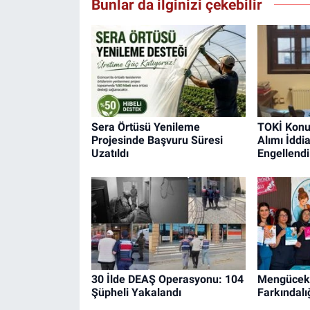
Bunlar da ilginizi çekebilir
Sera Örtüsü Yenileme
TOKİ Konu
Projesinde Başvuru Süresi
Alımı İddi
Uzatıldı
Engellendi
30 İlde DEAŞ Operasyonu: 104
Mengücek 
Şüpheli Yakalandı
Farkındalı