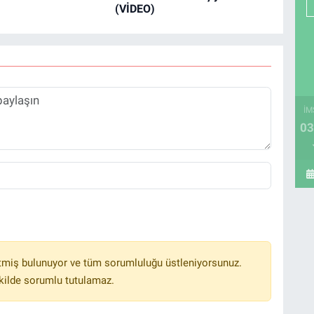
(VİDEO)
İM
03
tmiş bulunuyor ve tüm sorumluluğu üstleniyorsunuz.
kilde sorumlu tutulamaz.