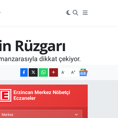
r
in Rüzgarı
manzarasıyla dikkat çekiyor.
-
+
A
A
Erzincan Merkez Nöbetçi
Eczaneler