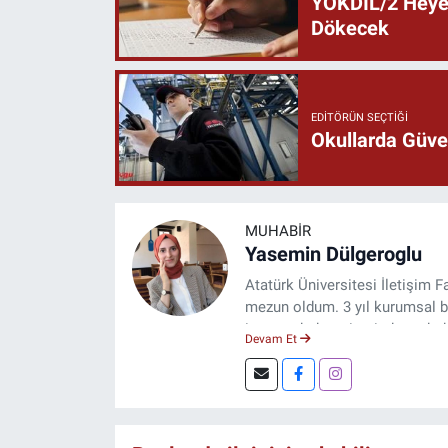
YÖKDİL/2 Heyec
Dökecek
EDITÖRÜN SEÇTIĞI
Okullarda Güven
MUHABIR
Yasemin Dülgeroglu
Atatürk Üniversitesi İletişim
mezun oldum. 3 yıl kurumsal b
internet haber sitesinde muhabi
Devam Et