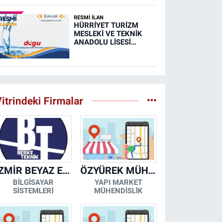
RESMİ İLAN
HÜRRİYET TURİZM
MESLEKİ VE TEKNİK
ANADOLU LİSESİ
MUTFAK, TAŞIMA
MERKEZİ VE
YEMEKHANELERİNİN
TEMİZLİĞİ İŞİ (RESMİ
İLAN)
itrindeki Firmalar
İZMİR BEYAZ EŞYA KLİMA KOMBİ SERVİSİ
ÖZYÜREK MÜHENDİSLİK
BİLGİSAYAR
YAPI MARKET
SİSTEMLERİ
MÜHENDİSLİK