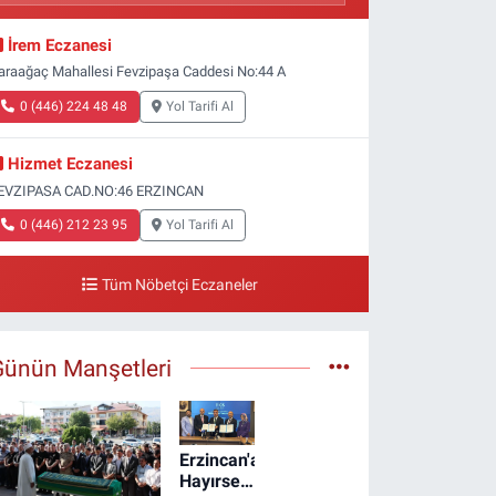
İrem Eczanesi
araağaç Mahallesi Fevzipaşa Caddesi No:44 A
0 (446) 224 48 48
Yol Tarifi Al
Hizmet Eczanesi
EVZIPASA CAD.NO:46 ERZINCAN
0 (446) 212 23 95
Yol Tarifi Al
Tüm Nöbetçi Eczaneler
Günün Manşetleri
Erzincan'a
Hayırsever