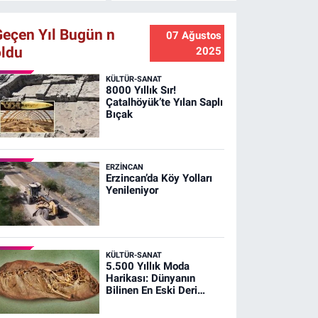
Geçen Yıl Bugün n
07 Ağustos
oldu
2025
KÜLTÜR-SANAT
8000 Yıllık Sır!
Çatalhöyük’te Yılan Saplı
Bıçak
ERZINCAN
Erzincan’da Köy Yolları
Yenileniyor
KÜLTÜR-SANAT
5.500 Yıllık Moda
Harikası: Dünyanın
Bilinen En Eski Deri
Ayakkabısı