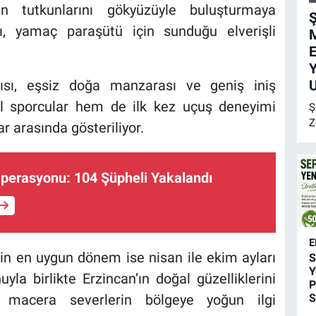
in tutkunlarını gökyüzüyle buluşturmaya
Ş
anı, yamaç paraşütü için sunduğu elverişli
E
Y
U
ısı, eşsiz doğa manzarası ve geniş iniş
el sporcular hem de ilk kez uçuş deneyimi
Ş
Z
r arasında gösteriliyor.
Ş
B
Z
perasyonu: 104 Şüpheli Yakalandı
M
E
c
a
E
y
n en uygun dönem ise nisan ile ekim ayları
S
Y
yla birlikte Erzincan’ın doğal güzelliklerini
P
S
 macera severlerin bölgeye yoğun ilgi