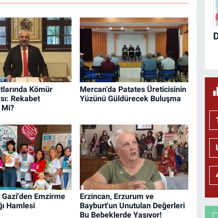
tlarında Kömür
Mercan’da Patates Üreticisinin
ası: Rekabet
Yüzünü Güldürecek Buluşma
 Mi?
Gazi'den Emzirme
Erzincan, Erzurum ve
ğı Hamlesi
Bayburt'un Unutulan Değerleri
Bu Bebeklerde Yaşıyor!