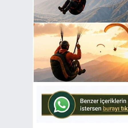
KÜLTÜR-SANAT
Yerel Haber
Politika
SPOR
YAŞAM
RESMİ İLAN