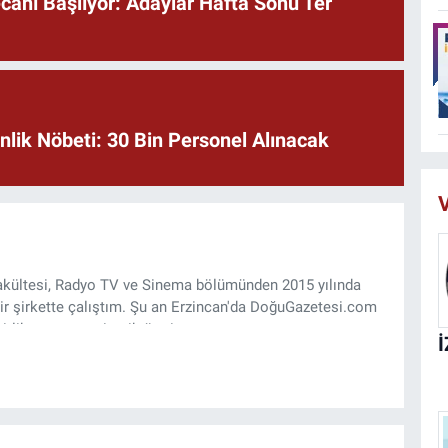
anı Başlıyor: Adaylar Hafta Sonu Ter
lik Nöbeti: 30 Bin Personel Alınacak
V
 Fakültesi, Radyo TV ve Sinema bölümünden 2015 yılında
ir şirkette çalıştım. Şu an Erzincan'da DoğuGazetesi.com
rlik yapıyor ve içerik üretiyorum.