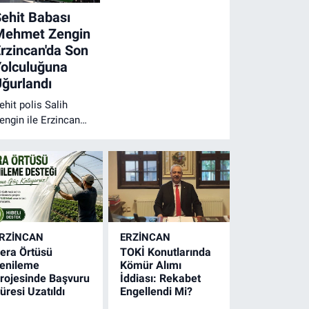
Desteğiyle
ehit Babası
Özel
Eğitim
Mehmet Zengin
Meslek
rzincan'da Son
Okulu
olculuğuna
Kazandırılıyor
ğurlandı
ehit polis Salih
engin ile Erzincan
ehit Aileleri Derneği
aşkanı Abdulkadir
engin'in babası
ehmet Zengin,
rzincan'da düzenlenen
enaze töreninin
rdından dualarla son
RZINCAN
ERZINCAN
olculuğuna uğurlandı.
era Örtüsü
TOKİ Konutlarında
enileme
Kömür Alımı
rojesinde Başvuru
İddiası: Rekabet
üresi Uzatıldı
Engellendi Mi?