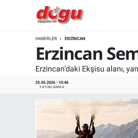
ERZINCAN
HABERLER
ERZINCAN
GÜNDEM
Erzincan Sem
ERZİNCAN FOTOĞRAFLARI
Erzincan’daki Ekşisu alanı, ya
SAĞLIK
25.05.2026 - 10:46
EĞİTİM
YAYINLANMA
EKONOMİ
Bilim, teknoloji
GENEL