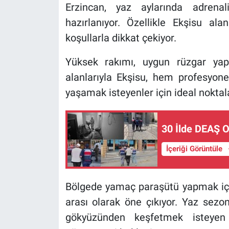
Erzincan, yaz aylarında adrenal
hazırlanıyor. Özellikle Ekşisu al
koşullarla dikkat çekiyor.
Yüksek rakımı, uygun rüzgar yap
alanlarıyla Ekşisu, hem profesyon
yaşamak isteyenler için ideal noktala
30 İlde DEAŞ O
İçeriği Görüntüle
Bölgede yamaç paraşütü yapmak içi
arası olarak öne çıkıyor. Yaz sezonu
gökyüzünden keşfetmek isteyen