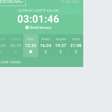
ERZİNCAN
07.08.2026
SONRAKI VAKTE KALAN
03:01:45
İkindi Namazı
SAK
GÜNEŞ
ÖĞLE
İKINDI
AKŞAM
YATSI
:41
05:19
12:33
16:24
19:37
21:08
Aylık Vakitler