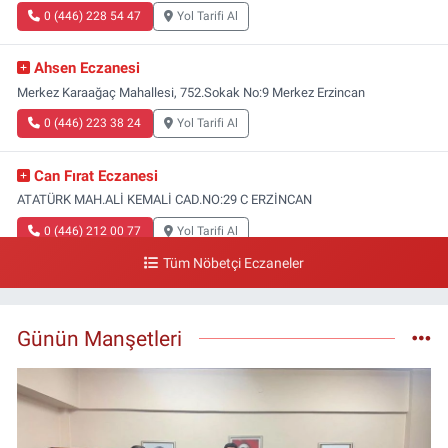
0 (446) 228 54 47
Yol Tarifi Al
Ahsen Eczanesi
Merkez Karaağaç Mahallesi, 752.Sokak No:9 Merkez Erzincan
0 (446) 223 38 24
Yol Tarifi Al
Can Fırat Eczanesi
ATATÜRK MAH.ALİ KEMALİ CAD.NO:29 C ERZİNCAN
0 (446) 212 00 77
Yol Tarifi Al
Tüm Nöbetçi Eczaneler
Gazi Eczanesi
Başbağlar Mahallesi, Hacı Ali Akın Caddesi, No:41 Zemin :3 Merkez
Erzincan
Günün Manşetleri
0 (446) 212 10 20
Yol Tarifi Al