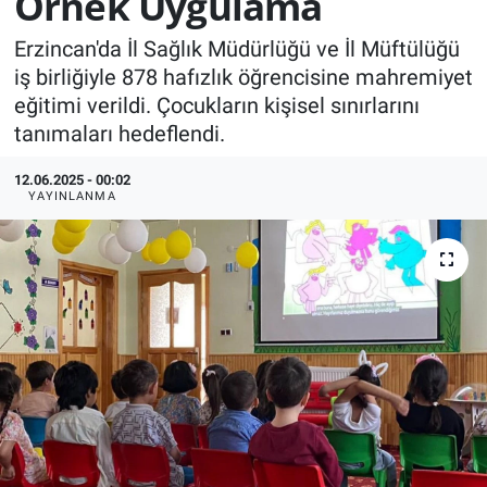
Örnek Uygulama
KÜLTÜR-SANAT
Erzincan'da İl Sağlık Müdürlüğü ve İl Müftülüğü
iş birliğiyle 878 hafızlık öğrencisine mahremiyet
Yerel Haber
eğitimi verildi. Çocukların kişisel sınırlarını
tanımaları hedeflendi.
Politika
12.06.2025 - 00:02
YAYINLANMA
SPOR
YAŞAM
RESMİ İLAN