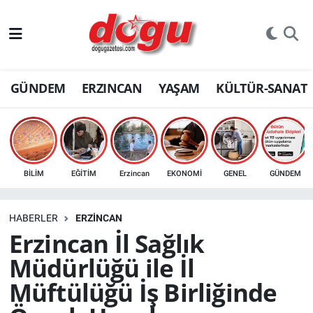
ERZINCAN
GÜNDEM
ERZINCAN
YAŞAM
KÜLTÜR-SANAT
GÜNDEM
ERZİNCAN FOTOĞRAFLARI
SAĞLIK
BİLİM
EĞİTİM
Erzincan
EKONOMİ
GENEL
GÜNDEM
EĞİTİM
HABERLER
ERZINCAN
EKONOMİ
Erzincan İl Sağlık
Müdürlüğü ile İl
Bilim, teknoloji
Müftülüğü İş Birliğinde
GENEL