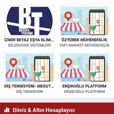
İZMİR BEYAZ EŞYA KLİMA KOMBİ SERVİSİ
ÖZYÜREK MÜHENDİSLİK
BİLGİSAYAR SİSTEMLERİ
YAPI MARKET MÜHENDİSLİK
DİŞ TEKNİSYENİ- MESUT KORKMAZ
ERŞIKOĞLU PLATFORM
DİŞ TEKNİSYEN
ERŞIKOĞLU PLATFORM
Döviz & Altın Hesaplayıcı