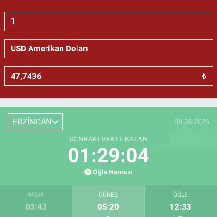
₺
ERZİNCAN
08.08.2026
SONRAKI VAKTE KALAN
01:29:03
Öğle Namazı
İMSAK
GÜNEŞ
ÖĞLE
03:43
05:20
12:33