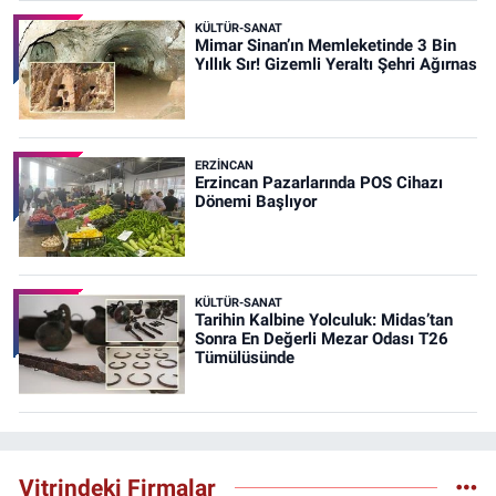
KÜLTÜR-SANAT
Mimar Sinan’ın Memleketinde 3 Bin
Yıllık Sır! Gizemli Yeraltı Şehri Ağırnas
ERZINCAN
Erzincan Pazarlarında POS Cihazı
Dönemi Başlıyor
KÜLTÜR-SANAT
Tarihin Kalbine Yolculuk: Midas’tan
Sonra En Değerli Mezar Odası T26
Tümülüsünde
Vitrindeki Firmalar