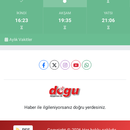
İKINDI
AKŞAM
YATSI
16:23
19:35
21:06
Aylık Vakitler
Haber ile ilgileniyorsanız doğru yerdesiniz.