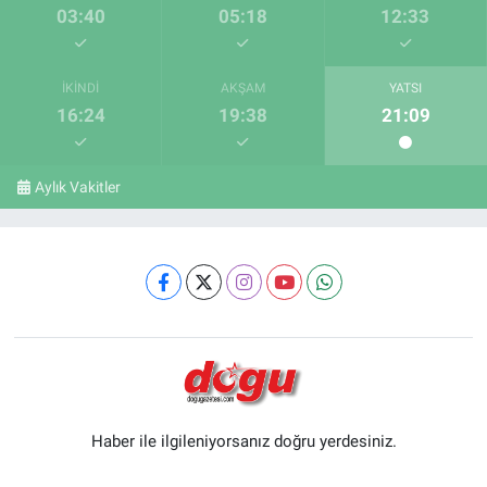
03:40
05:18
12:33
İKINDI
AKŞAM
YATSI
16:24
19:38
21:09
Aylık Vakitler
Haber ile ilgileniyorsanız doğru yerdesiniz.