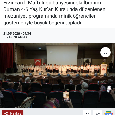
Erzincan İl Müftülüğü bünyesindeki İbrahim
Duman 4-6 Yaş Kur’an Kursu’nda düzenlenen
KÜLTÜR-SANAT
mezuniyet programında minik öğrenciler
gösterileriyle büyük beğeni topladı.
Yerel Haber
21.05.2026 - 09:34
Politika
YAYINLANMA
SPOR
YAŞAM
RESMİ İLAN
Paylaş
-
+
A
A