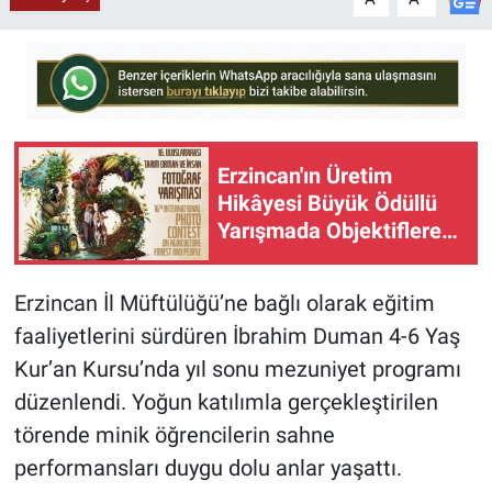
Erzincan'ın Üretim
Hikâyesi Büyük Ödüllü
Yarışmada Objektiflere
Yansıyor
Erzincan İl Müftülüğü’ne bağlı olarak eğitim
faaliyetlerini sürdüren İbrahim Duman 4-6 Yaş
Kur’an Kursu’nda yıl sonu mezuniyet programı
düzenlendi. Yoğun katılımla gerçekleştirilen
törende minik öğrencilerin sahne
performansları duygu dolu anlar yaşattı.