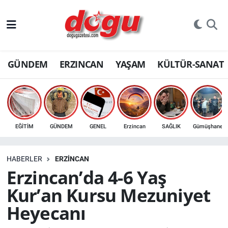
ERZINCAN
GÜNDEM
ERZINCAN
YAŞAM
KÜLTÜR-SANAT
GÜNDEM
ERZİNCAN FOTOĞRAFLARI
SAĞLIK
EĞİTİM
GÜNDEM
GENEL
Erzincan
SAĞLIK
Gümüşhane
EĞİTİM
HABERLER
ERZINCAN
EKONOMİ
Erzincan’da 4-6 Yaş
Kur’an Kursu Mezuniyet
Bilim, teknoloji
Heyecanı
GENEL