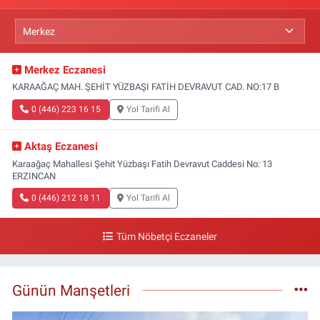
Merkez Eczanesi
KARAAĞAÇ MAH. ŞEHİT YÜZBAŞI FATİH DEVRAVUT CAD. NO:17 B
0 (446) 223 16 15
Yol Tarifi Al
Aktaş Eczanesi
Karaağaç Mahallesi Şehit Yüzbaşı Fatih Devravut Caddesi No: 13
ERZINCAN
0 (446) 212 18 11
Yol Tarifi Al
Tüm Nöbetçi Eczaneler
Günün Manşetleri