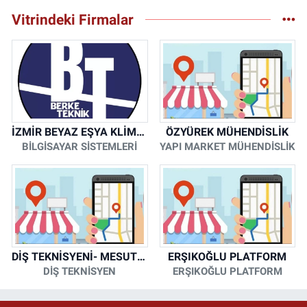
Vitrindeki Firmalar
İZMİR BEYAZ EŞYA KLİMA KOMBİ SERVİSİ
ÖZYÜREK MÜHENDİSLİK
BİLGİSAYAR SİSTEMLERİ
YAPI MARKET MÜHENDİSLİK
DİŞ TEKNİSYENİ- MESUT KORKMAZ
ERŞIKOĞLU PLATFORM
DİŞ TEKNİSYEN
ERŞIKOĞLU PLATFORM