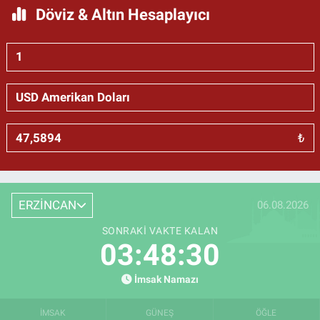
Döviz & Altın Hesaplayıcı
₺
ERZİNCAN
06.08.2026
SONRAKI VAKTE KALAN
03:48:29
İmsak Namazı
İMSAK
GÜNEŞ
ÖĞLE