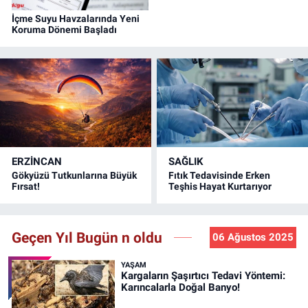
İçme Suyu Havzalarında Yeni
Koruma Dönemi Başladı
ERZINCAN
SAĞLIK
Gökyüzü Tutkunlarına Büyük
Fıtık Tedavisinde Erken
Fırsat!
Teşhis Hayat Kurtarıyor
Geçen Yıl Bugün n oldu
06 Ağustos 2025
YAŞAM
Kargaların Şaşırtıcı Tedavi Yöntemi:
Karıncalarla Doğal Banyo!