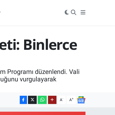
r
ti: Binlerce
ım Programı düzenlendi. Vali
lduğunu vurgulayarak
-
+
A
A