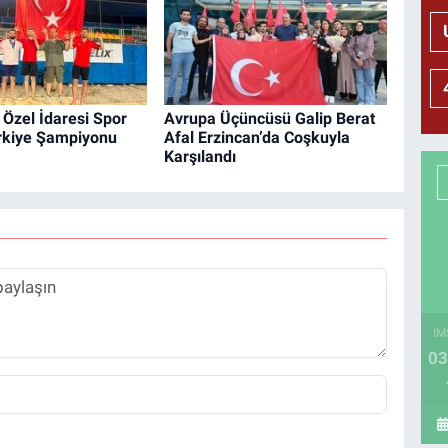
l Özel İdaresi Spor
Avrupa Üçüncüsü Galip Berat
rkiye Şampiyonu
Afal Erzincan’da Coşkuyla
Karşılandı
İM
03