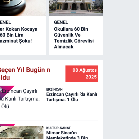
üdahalesiyle kontrol
ltına alındı. Olayda
an kaybı
ENEL
GENEL
aşanmazken
er Kokan Kocaya
Okullara 60 Bin
amanlıkta büyük
60 Bin Lira
Güvenlik Ve
apta maddi hasar
azminat Şoku!
Temizlik Görevlisi
luştu.
Alınacak
Geçen Yıl Bugün n
08 Ağustos
oldu
2025
ERZINCAN
Erzincan Çayırlı ’da Kanlı
Tartışma: 1 Ölü
KÜLTÜR-SANAT
Mimar Sinan’ın
Memleketinde 3 Bin