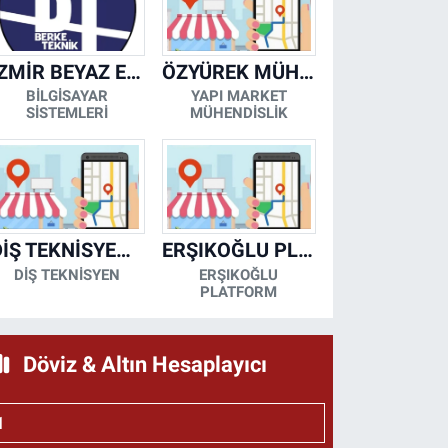
İZMİR BEYAZ EŞYA KLİMA KOMBİ SERVİSİ
ÖZYÜREK MÜHENDİSLİK
BİLGİSAYAR
YAPI MARKET
SİSTEMLERİ
MÜHENDİSLİK
DİŞ TEKNİSYENİ- MESUT KORKMAZ
ERŞIKOĞLU PLATFORM
DİŞ TEKNİSYEN
ERŞIKOĞLU
PLATFORM
Döviz & Altın Hesaplayıcı