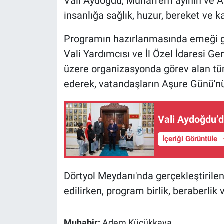
Vali Aydoğdu, Muharrem ayının ve A
insanlığa sağlık, huzur, bereket ve k
Programın hazırlanmasında emeği g
Vali Yardımcısı ve İl Özel İdaresi 
üzere organizasyonda görev alan tü
ederek, vatandaşların Aşure Günü'nü
Vali Aydoğdu’d
İçeriği Görüntüle
Dörtyol Meydanı'nda gerçekleştirilen
edilirken, program birlik, beraberlik
Muhabir:
Adem Küçükkaya