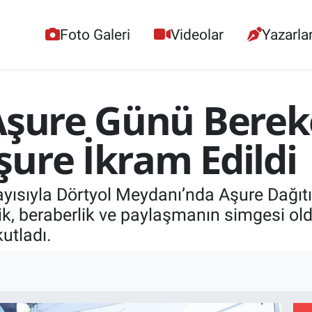
Foto Galeri
Videolar
Yazarla
Aşure Günü Bereke
ure İkram Edildi
yısıyla Dörtyol Meydanı’nda Aşure Dağıt
ik, beraberlik ve paylaşmanın simgesi o
utladı.