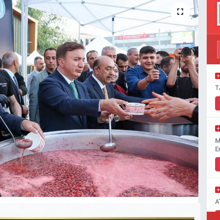
T
M
E
A