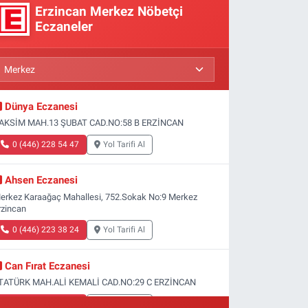
Erzincan Merkez Nöbetçi
Eczaneler
Dünya Eczanesi
AKSİM MAH.13 ŞUBAT CAD.NO:58 B ERZİNCAN
0 (446) 228 54 47
Yol Tarifi Al
Ahsen Eczanesi
erkez Karaağaç Mahallesi, 752.Sokak No:9 Merkez
rzincan
0 (446) 223 38 24
Yol Tarifi Al
Can Fırat Eczanesi
TATÜRK MAH.ALİ KEMALİ CAD.NO:29 C ERZİNCAN
0 (446) 212 00 77
Yol Tarifi Al