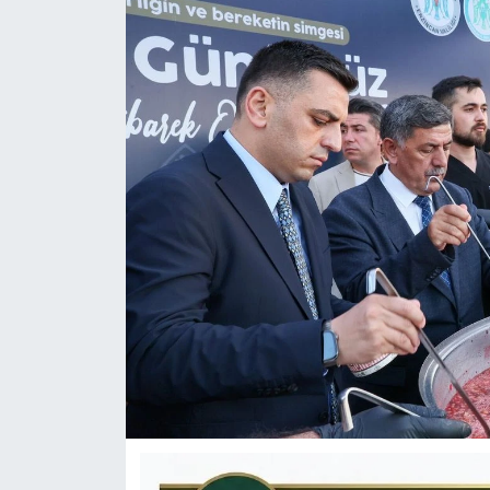
KÜLTÜR-SANAT
Yerel Haber
Politika
SPOR
YAŞAM
RESMİ İLAN