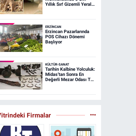
Yıllık Sır! Gizemli Yeraltı
Şehri Ağırnas
ERZINCAN
Erzincan Pazarlarında
POS Cihazı Dönemi
Başlıyor
KÜLTÜR-SANAT
Tarihin Kalbine Yolculuk:
Midas’tan Sonra En
Değerli Mezar Odası T26
Tümülüsünde
itrindeki Firmalar