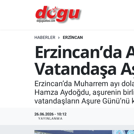
ERZINCAN
HABERLER
ERZINCAN
GÜNDEM
Erzincan’da 
ERZİNCAN FOTOĞRAFLARI
Vatandaşa Aş
SAĞLIK
Erzincan’da Muharrem ayı dola
EĞİTİM
Hamza Aydoğdu, aşurenin birl
EKONOMİ
vatandaşların Aşure Günü’nü k
Bilim, teknoloji
26.06.2026 - 10:12
YAYINLANMA
GENEL