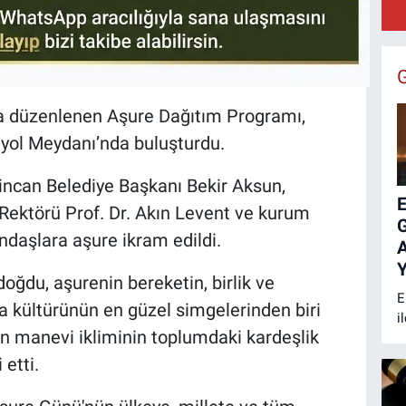
B
:
la düzenlenen Aşure Dağıtım Programı,
rtyol Meydanı’nda buluşturdu.
incan Belediye Başkanı Bekir Aksun,
E
i Rektörü Prof. Dr. Akın Levent ve kurum
ndaşlara aşure ikram edildi.
A
Y
du, aşurenin bereketin, birlik ve
E
a kültürünün en güzel simgelerinden biri
i
n manevi ikliminin toplumdaki kardeşlik
k
B
etti.
s
y