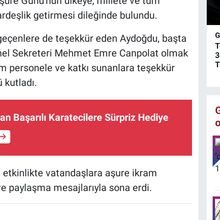
şure Günü'nün ülkeye, millete ve tüm
m
ardeşlik getirmesi dileğinde bulundu.
a
c
G
eçenlere de teşekkür eden Aydoğdu, başta
y
T
s
Genel Sekreteri Mehmet Emre Canpolat olmak
3
ç
T
m personele ve katkı sunanlara teşekkür
o
 kutladı.
an Başarılı Karatecilere Sürpriz Hediye
 etkinlikte vatandaşlara aşure ikram
 ve paylaşma mesajlarıyla sona erdi.