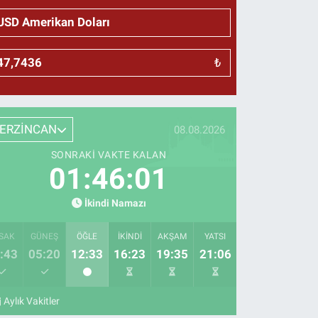
₺
ERZİNCAN
08.08.2026
SONRAKI VAKTE KALAN
01:46:00
İkindi Namazı
SAK
GÜNEŞ
ÖĞLE
İKINDI
AKŞAM
YATSI
:43
05:20
12:33
16:23
19:35
21:06
Aylık Vakitler