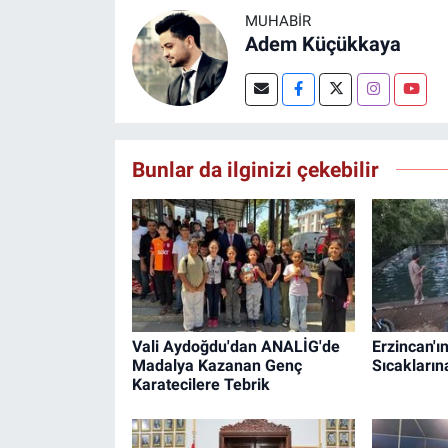
MUHABIR
Adem Küçükkaya
Bunlar da ilginizi çekebilir
Vali Aydoğdu'dan ANALİG'de
Erzincan'ı
Madalya Kazanan Genç
Sıcakları
Karatecilere Tebrik