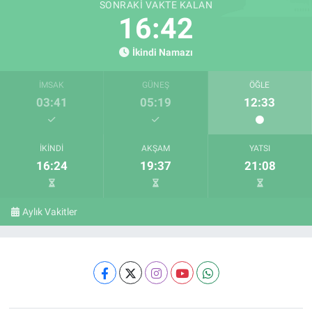
SONRAKI VAKTE KALAN
16:41
İkindi Namazı
İMSAK
GÜNEŞ
ÖĞLE
03:41
05:19
12:33
İKINDI
AKŞAM
YATSI
16:24
19:37
21:08
Aylık Vakitler