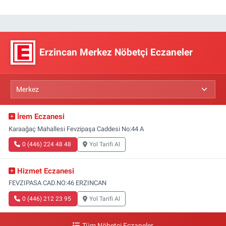
Erzincan Merkez Nöbetçi Eczaneler
İrem Eczanesi
Karaağaç Mahallesi Fevzipaşa Caddesi No:44 A
0 (446) 224 48 48
Yol Tarifi Al
Hizmet Eczanesi
FEVZIPASA CAD.NO:46 ERZINCAN
0 (446) 212 23 95
Yol Tarifi Al
Tüm Nöbetçi Eczaneler