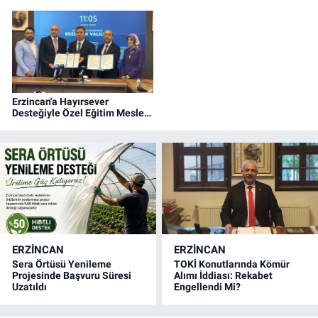
Erzincan'da düzenlenen cenaze töreninin ardından dualarla
son yolculuğuna uğurlandı.
Erzincan'a Hayırsever
Desteğiyle Özel Eğitim Meslek
Okulu Kazandırılıyor
ERZINCAN
ERZINCAN
Sera Örtüsü Yenileme
TOKİ Konutlarında Kömür
Projesinde Başvuru Süresi
Alımı İddiası: Rekabet
Uzatıldı
Engellendi Mi?