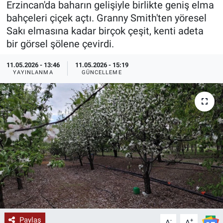
Erzincan'da baharın gelişiyle birlikte geniş elma
bahçeleri çiçek açtı. Granny Smith'ten yöresel
KÜLTÜR-SANAT
Sakı elmasına kadar birçok çeşit, kenti adeta
bir görsel şölene çevirdi.
Yerel Haber
11.05.2026 - 13:46
11.05.2026 - 15:19
Politika
YAYINLANMA
GÜNCELLEME
SPOR
YAŞAM
RESMİ İLAN
Paylaş
-
+
A
A