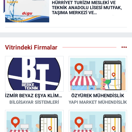
HÜRRİYET TURİZM MESLEKİ VE
TEKNİK ANADOLU LİSESİ MUTFAK,
TAŞIMA MERKEZİ VE
YEMEKHANELERİNİN TEMİZLİĞİ İŞİ
(RESMİ İLAN)
Vitrindeki Firmalar
İZMİR BEYAZ EŞYA KLİMA KOMBİ SERVİSİ
ÖZYÜREK MÜHENDİSLİK
BİLGİSAYAR SİSTEMLERİ
YAPI MARKET MÜHENDİSLİK