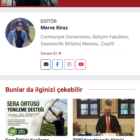
EDITÖR
Merve Kiraz
Cumhuriyet Üniversitesi, İletişim Fakültesi,
Gazetecilik Bölümü Mezunu. Çeşitli
televizyon ve gazetelerde muhabir, editör,
Devam Et
spiker ve yayın yönetmeni olarak görev yaptı.
Şuan, www.dogugazetesi.com adlı haber
sitesinin Yazı İşleri Müdürlüğünü yürütmekte.
Bunlar da ilginizi çekebilir
Sera Örtüsü Yenileme
TOKİ Konutlarında Kömür