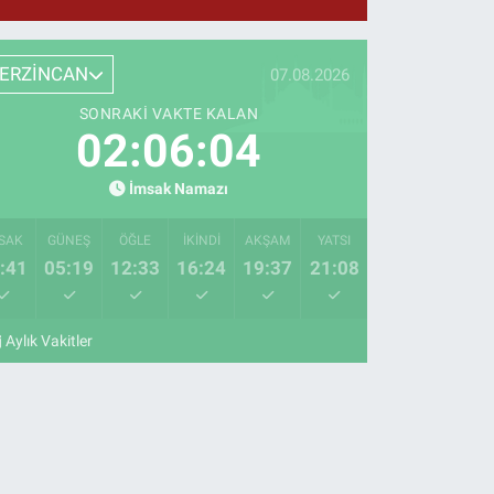
ERZİNCAN
07.08.2026
SONRAKI VAKTE KALAN
02:06:03
İmsak Namazı
SAK
GÜNEŞ
ÖĞLE
İKINDI
AKŞAM
YATSI
:41
05:19
12:33
16:24
19:37
21:08
Aylık Vakitler