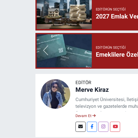
EDITÖRÜN SEÇTIĞI
2027 Emlak Verg
EDITÖRÜN SEÇTIĞI
Emeklilere Özel
EDITÖR
Merve Kiraz
Cumhuriyet Üniversitesi, İleti
televizyon ve gazetelerde muhab
Şuan, www.dogugazetesi.com ad
Devam Et