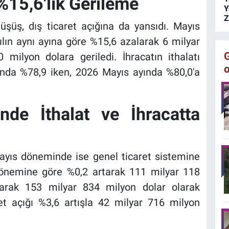
%15,6'lık Gerileme
Y
Z
üşüş, dış ticaret açığına da yansıdı. Mayıs
 yılın aynı ayına göre %15,6 azalarak 6 milyar
milyon dolara geriledi. İhracatın ithalatı
ında %78,9 iken, 2026 Mayıs ayında %80,0'a
de İthalat ve İhracatta
Mayıs döneminde ise genel ticaret sistemine
 dönemine göre %0,2 artarak 111 milyar 118
rtarak 153 milyar 834 milyon dolar olarak
et açığı %3,6 artışla 42 milyar 716 milyon