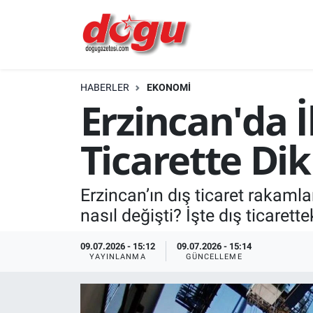
ERZINCAN
HABERLER
EKONOMİ
GÜNDEM
Erzincan'da 
ERZİNCAN FOTOĞRAFLARI
Ticarette Di
SAĞLIK
Erzincan’ın dış ticaret rakaml
EĞİTİM
nasıl değişti? İşte dış ticarett
EKONOMİ
09.07.2026 - 15:12
09.07.2026 - 15:14
YAYINLANMA
GÜNCELLEME
Bilim, teknoloji
GENEL