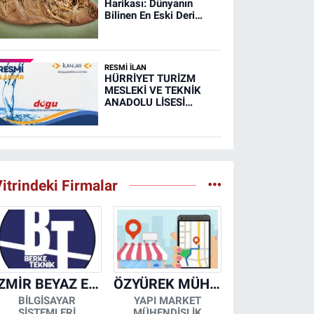
Harikası: Dünyanın
Bilinen En Eski Deri
Ayakkabısı
RESMİ İLAN
HÜRRİYET TURİZM
MESLEKİ VE TEKNİK
ANADOLU LİSESİ
MUTFAK, TAŞIMA
MERKEZİ VE
YEMEKHANELERİNİN
TEMİZLİĞİ İŞİ (RESMİ
İLAN)
itrindeki Firmalar
İZMİR BEYAZ EŞYA KLİMA KOMBİ SERVİSİ
ÖZYÜREK MÜHENDİSLİK
BİLGİSAYAR
YAPI MARKET
SİSTEMLERİ
MÜHENDİSLİK