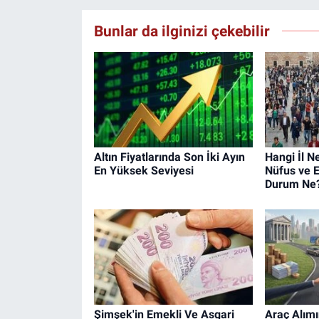
Bunlar da ilginizi çekebilir
Altın Fiyatlarında Son İki Ayın
Hangi İl N
En Yüksek Seviyesi
Nüfus ve 
Durum Ne
Şimşek'in Emekli Ve Asgari
Araç Alım