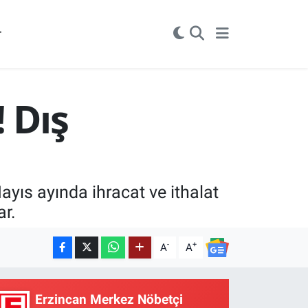
r
 Dış
yıs ayında ihracat ve ithalat
ar.
-
+
A
A
Erzincan Merkez Nöbetçi