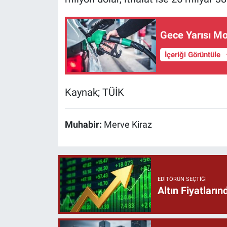
Gece Yarısı Mo
İçeriği Görüntüle
Kaynak; TÜİK
Muhabir:
Merve Kiraz
EDITÖRÜN SEÇTIĞI
Altın Fiyatları