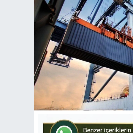
KÜLTÜR-SANAT
Yerel Haber
Politika
SPOR
YAŞAM
RESMİ İLAN