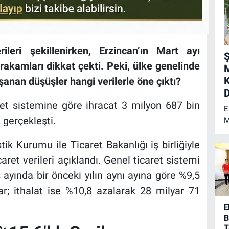
ileri şekillenirken, Erzincan’ın Mart ayı
Ş
rakamları dikkat çekti. Peki, ülke genelinde
K
şanan düşüşler hangi verilerle öne çıktı?
D
ret sistemine göre ihracat 3 milyon 687 bin
E
k gerçekleşti.
M
M
ş
tik Kurumu ile Ticaret Bakanlığı iş birliğiyle
d
caret verileri açıklandı. Genel ticaret sistemi
b
ayında bir önceki yılın aynı ayına göre %9,5
p
p
r; ithalat ise %10,8 azalarak 28 milyar 71
ü
E
p
B
T