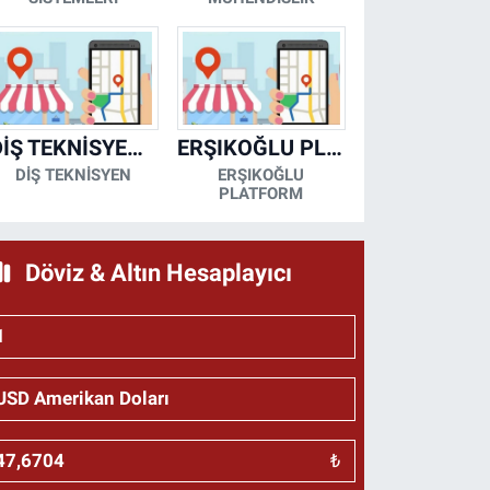
DİŞ TEKNİSYENİ- MESUT KORKMAZ
ERŞIKOĞLU PLATFORM
DİŞ TEKNİSYEN
ERŞIKOĞLU
PLATFORM
Döviz & Altın Hesaplayıcı
₺