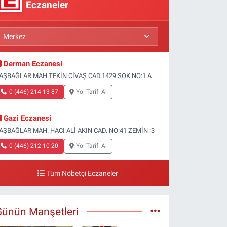
Eczaneler
Derman Eczanesi
AŞBAĞLAR MAH.TEKİN CİVAŞ CAD.1429 SOK.NO:1 A
0 (446) 214 13 87
Yol Tarifi Al
Gazi Eczanesi
AŞBAĞLAR MAH. HACI ALİ AKIN CAD. NO:41 ZEMİN :3
0 (446) 212 10 20
Yol Tarifi Al
Tüm Nöbetçi Eczaneler
Günün Manşetleri