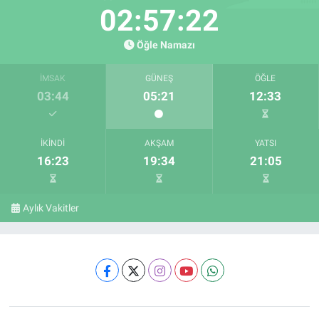
02:57:21
Öğle Namazı
İMSAK
GÜNEŞ
ÖĞLE
03:44
05:21
12:33
İKINDI
AKŞAM
YATSI
16:23
19:34
21:05
Aylık Vakitler