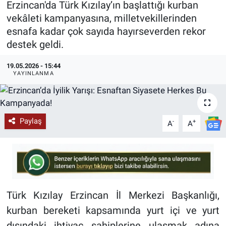
Erzincan'da Türk Kızılay’ın başlattığı kurban
vekâleti kampanyasına, milletvekillerinden
KÜLTÜR-SANAT
esnafa kadar çok sayıda hayırseverden rekor
destek geldi.
Yerel Haber
19.05.2026 - 15:44
Politika
YAYINLANMA
SPOR
YAŞAM
Paylaş
-
+
A
A
RESMİ İLAN
Türk Kızılay Erzincan İl Merkezi Başkanlığı,
kurban bereketi kapsamında yurt içi ve yurt
dışındaki ihtiyaç sahiplerine ulaşmak adına