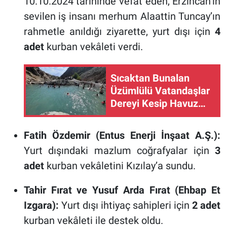
10.10.2024 tarihinde vefat eden, Erzincan’ın
sevilen iş insanı merhum Alaattin Tuncay’ın
rahmetle anıldığı ziyarette, yurt dışı için
4
adet
kurban vekâleti verdi.
Sıcaktan Bunalan
Üzümlülü Vatandaşlar
Dereyi Kesip Havuz
Yaptı (VİDEO)
Fatih Özdemir (Entus Enerji İnşaat A.Ş.):
Yurt dışındaki mazlum coğrafyalar için
3
adet
kurban vekâletini Kızılay’a sundu.
Tahir Fırat ve Yusuf Arda Fırat (Ehbap Et
Izgara):
Yurt dışı ihtiyaç sahipleri için
2 adet
kurban vekâleti ile destek oldu.