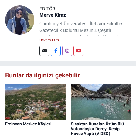
EDITÖR
Merve Kiraz
Cumhuriyet Üniversitesi, İletişim Fakültesi,
Gazetecilik Bölümü Mezunu. Çeşitli
televizyon ve gazetelerde muhabir, editör,
Devam Et
spiker ve yayın yönetmeni olarak görev yaptı.
Şuan, www.dogugazetesi.com adlı haber
sitesinin Yazı İşleri Müdürlüğünü yürütmekte.
Bunlar da ilginizi çekebilir
Erzincan Merkez Köyleri
Sıcaktan Bunalan Üzümlülü
Vatandaşlar Dereyi Kesip
Havuz Yaptı (VİDEO)