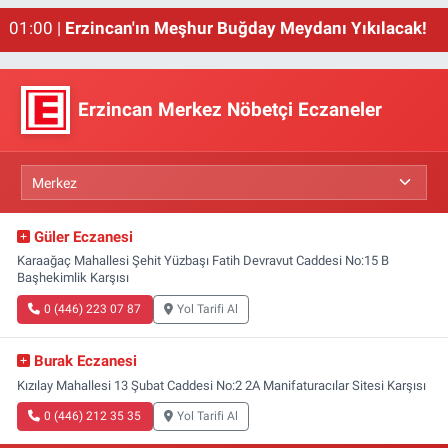
02:00 |
Emniyet Genel Müdürlüğüne 6 Bin 250 Yeni Kadro
01:00 |
Erzincan'ın Meşhur Buğday Meydanı Yıkılacak!
Erzincan Merkez Nöbetçi Eczaneler
Güler Eczanesi
Karaağaç Mahallesi Şehit Yüzbaşı Fatih Devravut Caddesi No:15 B
Başhekimlik Karşısı
0 (446) 223 07 87
Yol Tarifi Al
Burak Eczanesi
Kızılay Mahallesi 13 Şubat Caddesi No:2 2A Manifaturacılar Sitesi Karşısı
0 (446) 212 35 35
Yol Tarifi Al