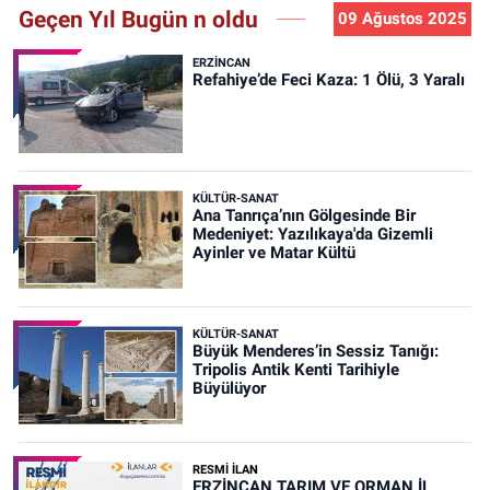
Geçen Yıl Bugün n oldu
09 Ağustos 2025
ERZINCAN
Refahiye’de Feci Kaza: 1 Ölü, 3 Yaralı
KÜLTÜR-SANAT
Ana Tanrıça’nın Gölgesinde Bir
Medeniyet: Yazılıkaya'da Gizemli
Ayinler ve Matar Kültü
KÜLTÜR-SANAT
Büyük Menderes’in Sessiz Tanığı:
Tripolis Antik Kenti Tarihiyle
Büyülüyor
RESMİ İLAN
ERZİNCAN TARIM VE ORMAN İL