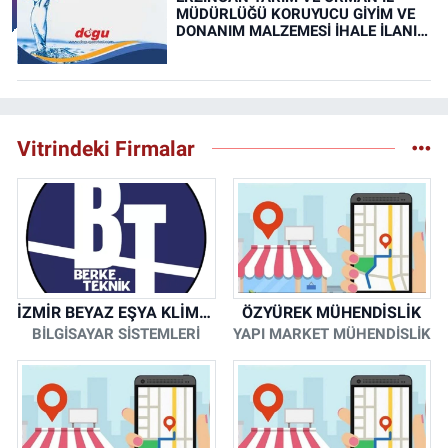
MÜDÜRLÜĞÜ KORUYUCU GİYİM VE
DONANIM MALZEMESİ İHALE İLANI
(RESMİ İLAN)
Vitrindeki Firmalar
İZMİR BEYAZ EŞYA KLİMA KOMBİ SERVİSİ
ÖZYÜREK MÜHENDİSLİK
BİLGİSAYAR SİSTEMLERİ
YAPI MARKET MÜHENDİSLİK