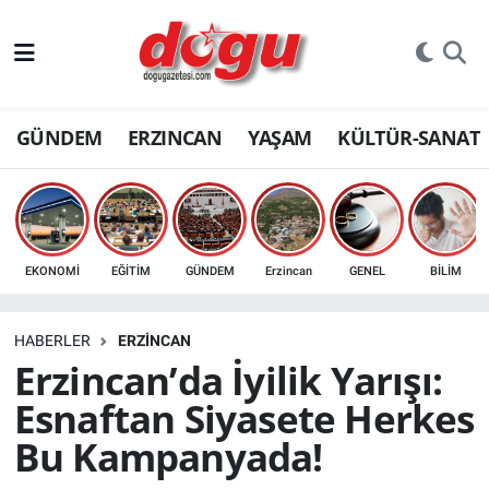
ERZINCAN
GÜNDEM
ERZINCAN
YAŞAM
KÜLTÜR-SANAT
GÜNDEM
ERZİNCAN FOTOĞRAFLARI
SAĞLIK
EKONOMİ
EĞİTİM
GÜNDEM
Erzincan
GENEL
BİLİM
EĞİTİM
HABERLER
ERZINCAN
EKONOMİ
Erzincan’da İyilik Yarışı:
Esnaftan Siyasete Herkes
Bilim, teknoloji
Bu Kampanyada!
GENEL