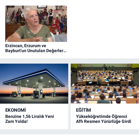
şüpheli yakalandı. Soruşturma başlatıldı.
Erzincan, Erzurum ve
Bayburt'un Unutulan Değerleri
Bu Bebeklerde Yaşıyor!
(VİDEO)
EKONOMİ
EĞİTİM
Benzine 1,56 Liralık Yeni
Yükseköğretimde Öğrenci
Zam Yolda!
Affı Resmen Yürürlüğe Girdi