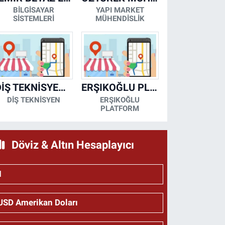
BİLGİSAYAR
YAPI MARKET
SİSTEMLERİ
MÜHENDİSLİK
DİŞ TEKNİSYENİ- MESUT KORKMAZ
ERŞIKOĞLU PLATFORM
DİŞ TEKNİSYEN
ERŞIKOĞLU
PLATFORM
Döviz & Altın Hesaplayıcı