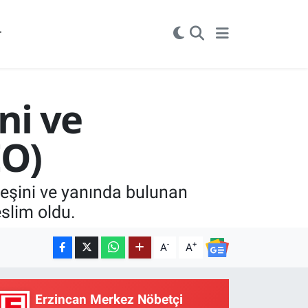
r
ni ve
EO)
 eşini ve yanında bulunan
eslim oldu.
-
+
A
A
Erzincan Merkez Nöbetçi