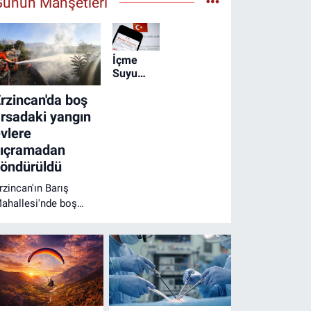
Günün Manşetleri
İçme
Suyu
Havzalarında
rzincan'da boş
Yeni
Koruma
rsadaki yangın
Dönemi
vlere
Başladı
sıçramadan
öndürüldü
rzincan'ın Barış
ahallesi'nde boş
rsada çıkan yangın,
tfaiye ekiplerinin hızlı
üdahalesi sayesinde
evredeki evlere
laşmadan kontrol
ltına alındı.