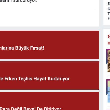
larını sürdürüyor.
E
G
T
F
larına Büyük Fırsat!
de Erken Teşhis Hayat Kurtarıyor
ara Değil Beyni De Bitiriyor