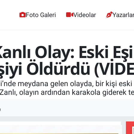
Foto Galeri
Videolar
Yazarla
anlı Olay: Eski Eşi
şiyi Öldürdü (VİD
’nde meydana gelen olayda, bir kişi eski
Zanlı, olayın ardından karakola giderek t
M