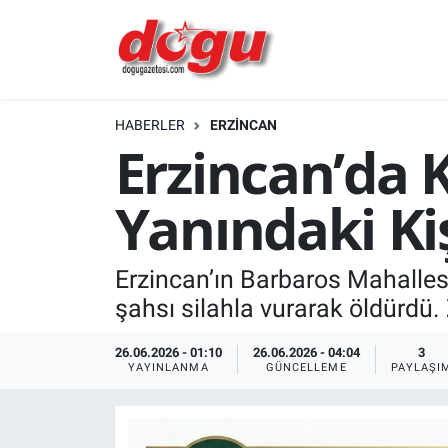
ERZINCAN
HABERLER
ERZINCAN
GÜNDEM
Erzincan’da K
ERZİNCAN FOTOĞRAFLARI
Yanındaki Ki
SAĞLIK
Erzincan’ın Barbaros Mahallesi
EĞİTİM
şahsı silahla vurarak öldürdü. 
EKONOMİ
26.06.2026 - 01:10
26.06.2026 - 04:04
3
YAYINLANMA
GÜNCELLEME
PAYLAŞI
Bilim, teknoloji
GENEL