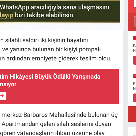
ilahlı saldırı iki kişinin hayatını
K
 ve yanında bulunan bir kişiyi pompalı
N
yın ardından emniyete giderek teslim oldu.
etim Hikâyesi Büyük Ödüllü Yarışmada
ansıyor
K
N
an merkez Barbaros Mahallesi’nde bulunan üç
 Apartmandan gelen silah seslerini duyan
 gören vatandaşların ihbarı üzerine olay