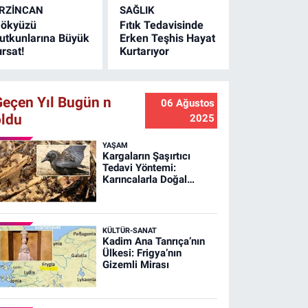
RZINCAN
SAĞLIK
ökyüzü
Fıtık Tedavisinde
utkunlarına Büyük
Erken Teşhis Hayat
ırsat!
Kurtarıyor
Geçen Yıl Bugün n
06 Ağustos
oldu
2025
YAŞAM
Kargaların Şaşırtıcı
Tedavi Yöntemi:
Karıncalarla Doğal
Banyo!
KÜLTÜR-SANAT
Kadim Ana Tanrıça’nın
Ülkesi: Frigya’nın
Gizemli Mirası