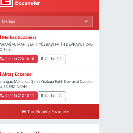
Eczaneler
Merkez Eczanesi
ARAAĞAÇ MAH. ŞEHİT YÜZBAŞI FATİH DEVRAVUT CAD.
O:17 B
0 (446) 223 16 15
Yol Tarifi Al
Aktaş Eczanesi
araağaç Mahallesi Şehit Yüzbaşı Fatih Devravut Caddesi
o: 13 ERZINCAN
0 (446) 212 18 11
Yol Tarifi Al
Tüm Nöbetçi Eczaneler