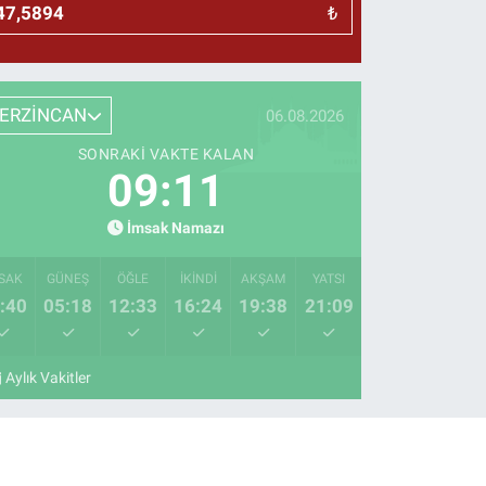
₺
ERZİNCAN
06.08.2026
SONRAKI VAKTE KALAN
09:10
İmsak Namazı
SAK
GÜNEŞ
ÖĞLE
İKINDI
AKŞAM
YATSI
:40
05:18
12:33
16:24
19:38
21:09
Aylık Vakitler