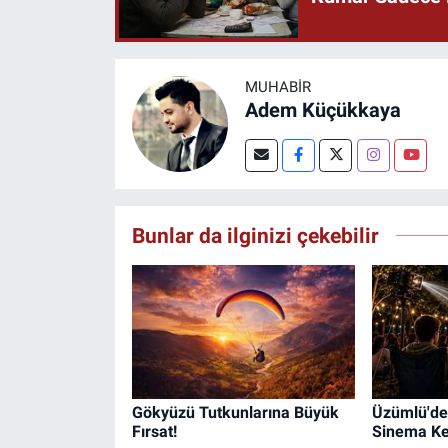
MUHABIR
Adem Küçükkaya
Bunlar da ilginizi çekebilir
Gökyüzü Tutkunlarına Büyük
Üzümlü'de 
Fırsat!
Sinema Key