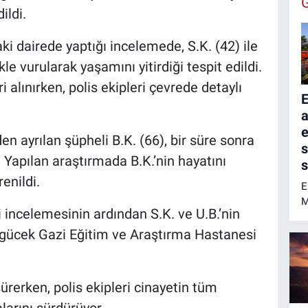
ildi.
i dairede yaptığı incelemede, S.K. (42) ile
le vurularak yaşamını yitirdiği tespit edildi.
 alınırken, polis ekipleri çevrede detaylı
E
a
e
den ayrılan şüpheli B.K. (66), bir süre sonra
 Yapılan araştırmada B.K.’nin hayatını
s
enildi.
E
M
 incelemesinin ardından S.K. ve U.B.’nin
a
i
engücek Gazi Eğitim ve Araştırma Hastanesi
m
ç
u
ürerken, polis ekipleri cinayetin tüm
a