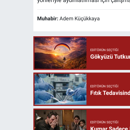
yönleriyle aydınlatılması için çalışma
Muhabir:
Adem Küçükkaya
EDITÖRÜN SEÇTIĞI
Gökyüzü Tutkun
EDITÖRÜN SEÇTIĞI
Fıtık Tedavisin
EDITÖRÜN SEÇTIĞI
Kumar Sadece P