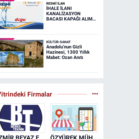
RESMİ İLAN
İHALE İLANI
KANALİZASYON
BACASI KAPAĞI ALIM
İŞİ (RESMİ İLAN)
KÜLTÜR-SANAT
Anadolu’nun Gizli
Hazinesi, 1300 Yıllık
Mabet: Ozan Anıtı
itrindeki Firmalar
İZMİR BEYAZ EŞYA KLİMA KOMBİ SERVİSİ
ÖZYÜREK MÜHENDİSLİK