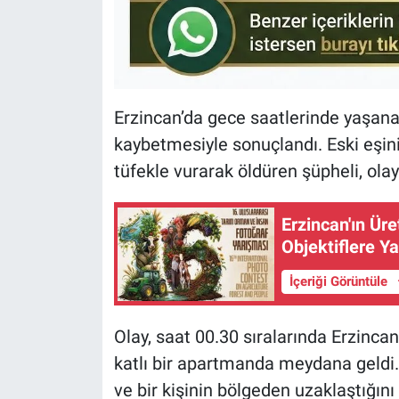
KÜLTÜR-SANAT
Yerel Haber
Erzincan’da gece saatlerinde yaşanan s
Politika
kaybetmesiyle sonuçlandı. Eski eşini
SPOR
tüfekle vurarak öldüren şüpheli, ola
YAŞAM
Erzincan'ın Ür
Objektiflere Y
RESMİ İLAN
İçeriği Görüntüle
Olay, saat 00.30 sıralarında Erzinc
katlı bir apartmanda meydana geldi.
ve bir kişinin bölgeden uzaklaştığını