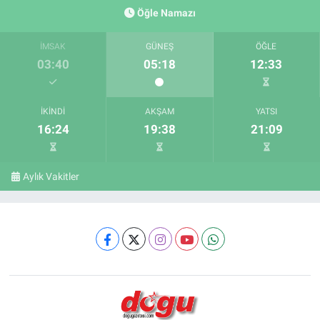
Öğle Namazı
İMSAK
GÜNEŞ
ÖĞLE
03:40
05:18
12:33
İKINDI
AKŞAM
YATSI
16:24
19:38
21:09
Aylık Vakitler