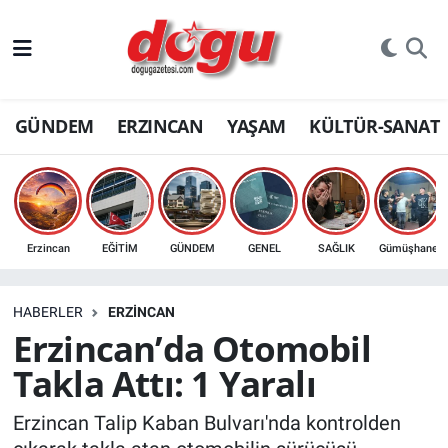
ERZINCAN
GÜNDEM
ERZINCAN
YAŞAM
KÜLTÜR-SANAT
GÜNDEM
ERZİNCAN FOTOĞRAFLARI
SAĞLIK
Erzincan
EĞİTİM
GÜNDEM
GENEL
SAĞLIK
Gümüşhane
EĞİTİM
HABERLER
ERZINCAN
EKONOMİ
Erzincan’da Otomobil
Takla Attı: 1 Yaralı
Bilim, teknoloji
Erzincan Talip Kaban Bulvarı'nda kontrolden
GENEL