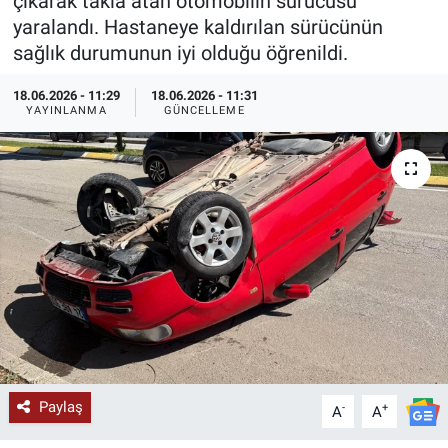
çıkarak takla atan otomobilin sürücüsü
yaralandı. Hastaneye kaldırılan sürücünün
KÜLTÜR-SANAT
sağlık durumunun iyi olduğu öğrenildi.
Yerel Haber
18.06.2026 - 11:29
18.06.2026 - 11:31
YAYINLANMA
GÜNCELLEME
Politika
SPOR
YAŞAM
RESMİ İLAN
Paylaş
-
+
A
A