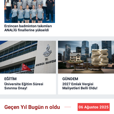
Erzincan badminton takımları
ANALİG finallerine yükseldi
EĞİTİM
GÜNDEM
Üniversite Eğitim Süresi
2027 Emlak Vergisi
Sınırına Onay!
Maliyetleri Belli Oldu!
Geçen Yıl Bugün n oldu
06 Ağustos 2025