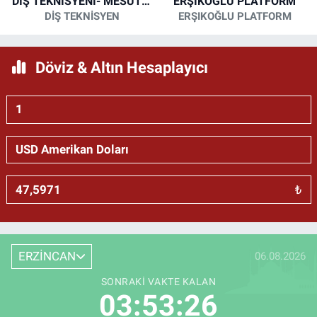
DİŞ TEKNİSYENİ- MESUT KORKMAZ
ERŞIKOĞLU PLATFORM
DİŞ TEKNİSYEN
ERŞIKOĞLU PLATFORM
Döviz & Altın Hesaplayıcı
₺
ERZİNCAN
06.08.2026
SONRAKI VAKTE KALAN
03:53:25