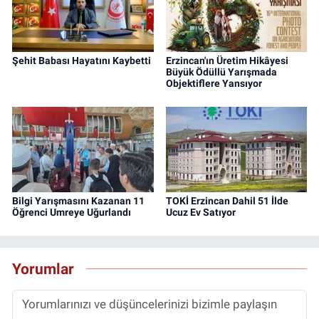
Şehit Babası Hayatını Kaybetti
Erzincan'ın Üretim Hikâyesi
Büyük Ödüllü Yarışmada
Objektiflere Yansıyor
Bilgi Yarışmasını Kazanan 11
TOKİ Erzincan Dahil 51 İlde
Öğrenci Umreye Uğurlandı
Ucuz Ev Satıyor
Yorumlar