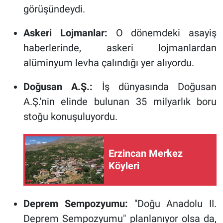
görüşündeydi.
Askeri Lojmanlar:
O dönemdeki asayiş
haberlerinde, askeri lojmanlardan
alüminyum levha çalındığı yer alıyordu.
Doğusan A.Ş.:
İş dünyasında Doğusan
A.Ş.'nin elinde bulunan 35 milyarlık boru
stoğu konuşuluyordu.
Erzincan Merkez
Köyleri
Deprem Sempozyumu:
"Doğu Anadolu II.
Deprem Sempozyumu" planlanıyor olsa da,