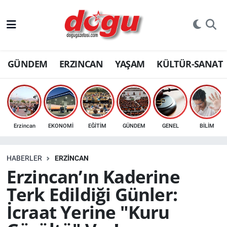
ERZINCAN
GÜNDEM
ERZINCAN
YAŞAM
KÜLTÜR-SANAT
GÜNDEM
ERZİNCAN FOTOĞRAFLARI
SAĞLIK
Erzincan
EKONOMİ
EĞİTİM
GÜNDEM
GENEL
BİLİM
EĞİTİM
HABERLER
ERZINCAN
EKONOMİ
Erzincan’ın Kaderine
Terk Edildiği Günler:
Bilim, teknoloji
İcraat Yerine "Kuru
GENEL