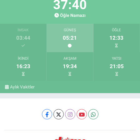
37:39
Öğle Namazı
İMSAK
GÜNEŞ
ÖĞLE
03:44
05:21
12:33
İKINDI
AKŞAM
YATSI
16:23
19:34
21:05
Aylık Vakitler