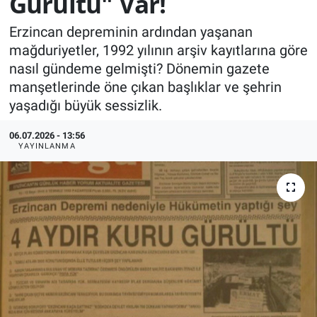
Gürültü" Var!
KÜLTÜR-SANAT
Erzincan depreminin ardından yaşanan
mağduriyetler, 1992 yılının arşiv kayıtlarına göre
Yerel Haber
nasıl gündeme gelmişti? Dönemin gazete
manşetlerinde öne çıkan başlıklar ve şehrin
Politika
yaşadığı büyük sessizlik.
SPOR
06.07.2026 - 13:56
YAYINLANMA
YAŞAM
RESMİ İLAN