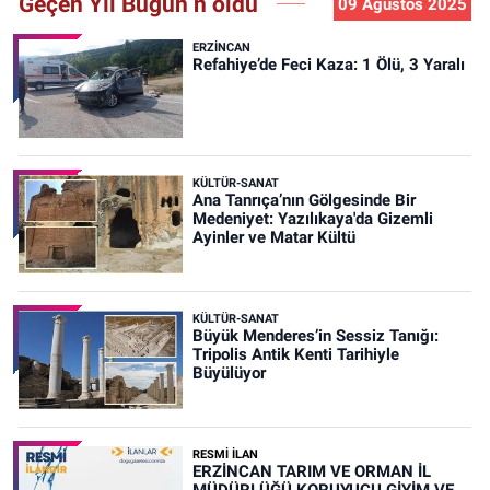
Geçen Yıl Bugün n oldu
09 Ağustos 2025
ERZINCAN
Refahiye’de Feci Kaza: 1 Ölü, 3 Yaralı
KÜLTÜR-SANAT
Ana Tanrıça’nın Gölgesinde Bir
Medeniyet: Yazılıkaya'da Gizemli
Ayinler ve Matar Kültü
KÜLTÜR-SANAT
Büyük Menderes’in Sessiz Tanığı:
Tripolis Antik Kenti Tarihiyle
Büyülüyor
RESMİ İLAN
ERZİNCAN TARIM VE ORMAN İL
MÜDÜRLÜĞÜ KORUYUCU GİYİM VE