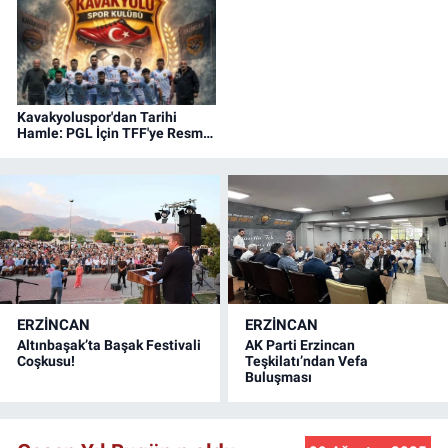
Kavakyoluspor'dan Tarihi
Hamle: PGL İçin TFF'ye Resmi
Başvuru Yapıldı!
ERZINCAN
ERZINCAN
Altınbaşak’ta Başak Festivali
AK Parti Erzincan
Coşkusu!
Teşkilatı’ndan Vefa
Buluşması