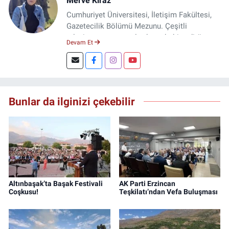
Merve Kiraz
Cumhuriyet Üniversitesi, İletişim Fakültesi,
Gazetecilik Bölümü Mezunu. Çeşitli
televizyon ve gazetelerde muhabir, editör,
Devam Et
spiker ve yayın yönetmeni olarak görev yaptı.
Şuan, www.dogugazetesi.com adlı haber
sitesinin Yazı İşleri Müdürlüğünü yürütmekte.
Bunlar da ilginizi çekebilir
Altınbaşak’ta Başak Festivali
AK Parti Erzincan
Coşkusu!
Teşkilatı’ndan Vefa Buluşması