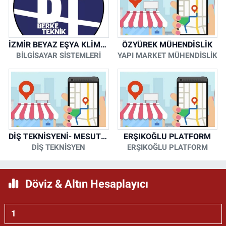
İZMİR BEYAZ EŞYA KLİMA KOMBİ SERVİSİ
ÖZYÜREK MÜHENDİSLİK
BİLGİSAYAR SİSTEMLERİ
YAPI MARKET MÜHENDİSLİK
DİŞ TEKNİSYENİ- MESUT KORKMAZ
ERŞIKOĞLU PLATFORM
DİŞ TEKNİSYEN
ERŞIKOĞLU PLATFORM
Döviz & Altın Hesaplayıcı