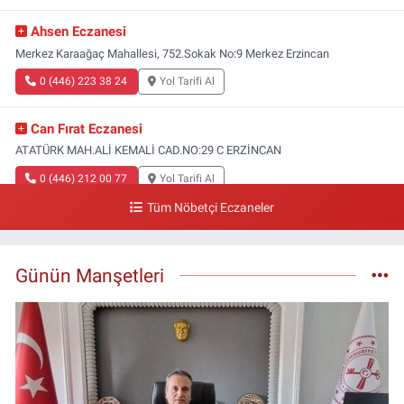
Ahsen Eczanesi
Merkez Karaağaç Mahallesi, 752.Sokak No:9 Merkez Erzincan
0 (446) 223 38 24
Yol Tarifi Al
Can Fırat Eczanesi
ATATÜRK MAH.ALİ KEMALİ CAD.NO:29 C ERZİNCAN
0 (446) 212 00 77
Yol Tarifi Al
Tüm Nöbetçi Eczaneler
Gazi Eczanesi
Başbağlar Mahallesi, Hacı Ali Akın Caddesi, No:41 Zemin :3 Merkez
Erzincan
Günün Manşetleri
0 (446) 212 10 20
Yol Tarifi Al