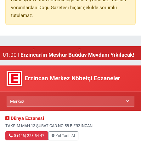
yorumlardan Doğu Gazetesi hiçbir şekilde sorumlu
tutulamaz.
02:00 |
Emniyet Genel Müdürlüğüne 6 Bin 250 Yeni Kadro
01:00 |
Erzincan'ın Meşhur Buğday Meydanı Yıkılacak!
Erzincan Merkez Nöbetçi Eczaneler
Dünya Eczanesi
TAKSİM MAH.13 ŞUBAT CAD.NO:58 B ERZİNCAN
0 (446) 228 54 47
Yol Tarifi Al