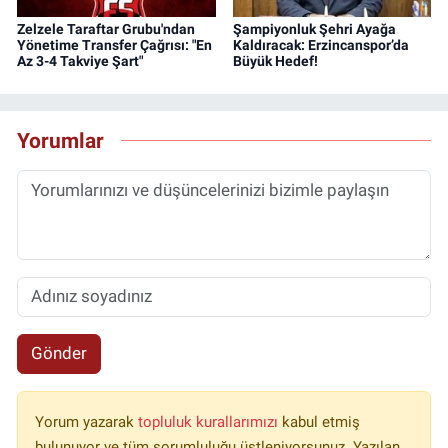
Zelzele Taraftar Grubu'ndan
Şampiyonluk Şehri Ayağa
Yönetime Transfer Çağrısı: "En
Kaldıracak: Erzincanspor’da
Az 3-4 Takviye Şart"
Büyük Hedef!
Yorumlar
Gönder
Yorum yazarak
topluluk kurallarımızı
kabul etmiş
bulunuyor ve tüm sorumluluğu üstleniyorsunuz. Yazılan