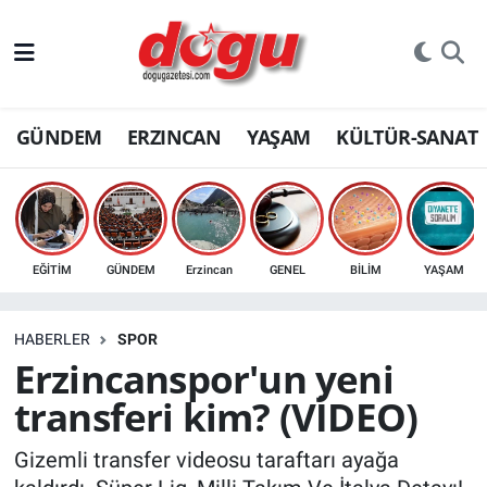
ERZINCAN
GÜNDEM
ERZINCAN
YAŞAM
KÜLTÜR-SANAT
GÜNDEM
ERZİNCAN FOTOĞRAFLARI
SAĞLIK
EĞİTİM
GÜNDEM
Erzincan
GENEL
BİLİM
YAŞAM
EĞİTİM
HABERLER
SPOR
EKONOMİ
Erzincanspor'un yeni
transferi kim? (VİDEO)
Bilim, teknoloji
Gizemli transfer videosu taraftarı ayağa
GENEL