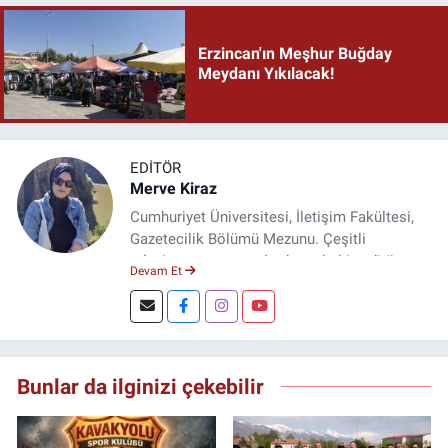
Erzincan'ın Meşhur Buğday
Meydanı Yıkılacak!
EDITÖR
Merve Kiraz
Cumhuriyet Üniversitesi, İletişim Fakültesi,
Gazetecilik Bölümü Mezunu. Çeşitli
televizyon ve gazetelerde muhabir, editör,
Devam Et
spiker ve yayın yönetmeni olarak görev yaptı.
Şuan, www.dogugazetesi.com adlı haber
sitesinin Yazı İşleri Müdürlüğünü yürütmekte.
Bunlar da ilginizi çekebilir