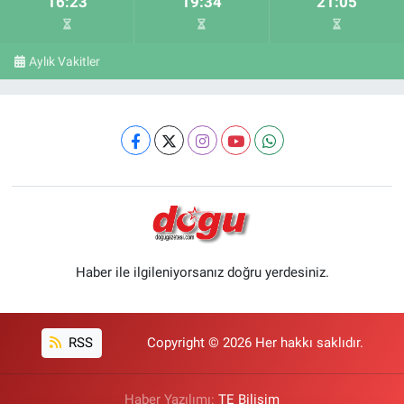
16:23
19:34
21:05
Aylık Vakitler
Haber ile ilgileniyorsanız doğru yerdesiniz.
RSS
Copyright © 2026 Her hakkı saklıdır.
Haber Yazılımı:
TE Bilişim