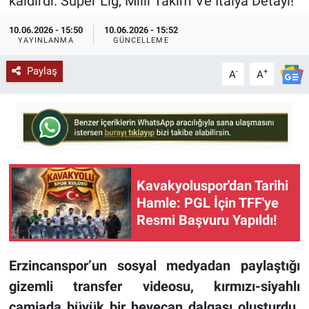
kaldırdı. Süper Lig, Milli Takım Ve İtalya Detayı!
KÜLTÜR-SANAT
10.06.2026 - 15:50
10.06.2026 - 15:52
YAYINLANMA
GÜNCELLEME
Yerel Haber
Paylaş
-
+
A
A
Politika
SPOR
YAŞAM
Kavakyoluspor'dan Tarihi
RESMİ İLAN
Hamle: PGL İçin TFF'ye
Resmi Başvuru Yapıldı!
Erzincanspor’un sosyal medyadan paylaştığı
gizemli transfer videosu, kırmızı-siyahlı
camiada büyük bir heyecan dalgası oluşturdu.