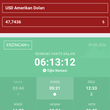
₺
ERZİNCAN
09.08.2026
SONRAKI VAKTE KALAN
06:13:12
Öğle Namazı
İMSAK
GÜNEŞ
ÖĞLE
03:44
05:21
12:33
İKINDI
AKŞAM
YATSI