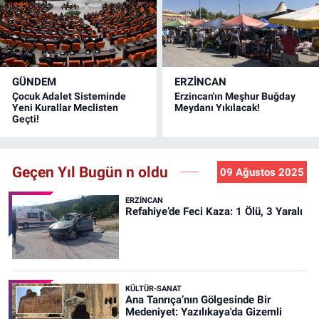
GÜNDEM
ERZINCAN
Çocuk Adalet Sisteminde
Erzincan'ın Meşhur Buğday
Yeni Kurallar Meclisten
Meydanı Yıkılacak!
Geçti!
Geçen Yıl Bugün n oldu
09 Ağustos 2025
ERZINCAN
Refahiye’de Feci Kaza: 1 Ölü, 3 Yaralı
KÜLTÜR-SANAT
Ana Tanrıça’nın Gölgesinde Bir
Medeniyet: Yazılıkaya'da Gizemli