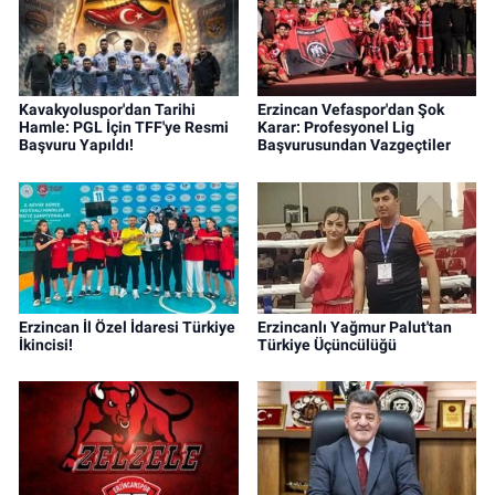
Kavakyoluspor'dan Tarihi
Erzincan Vefaspor'dan Şok
Hamle: PGL İçin TFF'ye Resmi
Karar: Profesyonel Lig
Başvuru Yapıldı!
Başvurusundan Vazgeçtiler
Erzincan İl Özel İdaresi Türkiye
Erzincanlı Yağmur Palut'tan
İkincisi!
Türkiye Üçüncülüğü