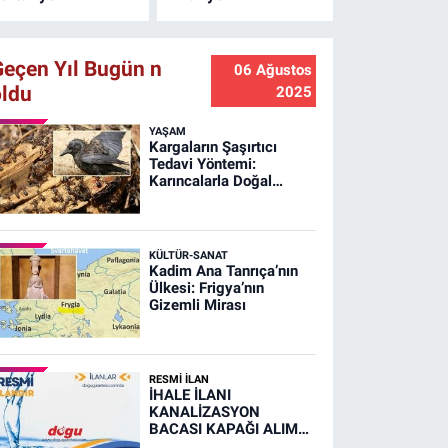
Geçen Yıl Bugün n
06 Ağustos
oldu
2025
YAŞAM
Kargaların Şaşırtıcı
Tedavi Yöntemi:
Karıncalarla Doğal
Banyo!
KÜLTÜR-SANAT
Kadim Ana Tanrıça’nın
Ülkesi: Frigya’nın
Gizemli Mirası
RESMİ İLAN
İHALE İLANI
KANALİZASYON
BACASI KAPAĞI ALIM
İŞİ (RESMİ İLAN)