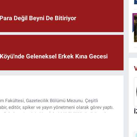
ara Değil Beyni De Bitiriyor
lı Köyü'nde Geleneksel Erkek Kına Gecesi
V
şim Fakültesi, Gazetecilik Bölümü Mezunu. Çeşitli
ir, editör, spiker ve yayın yönetmeni olarak görev yaptı.
lı haber sitesinin Yazı İşleri Müdürlüğünü yürütmekte.