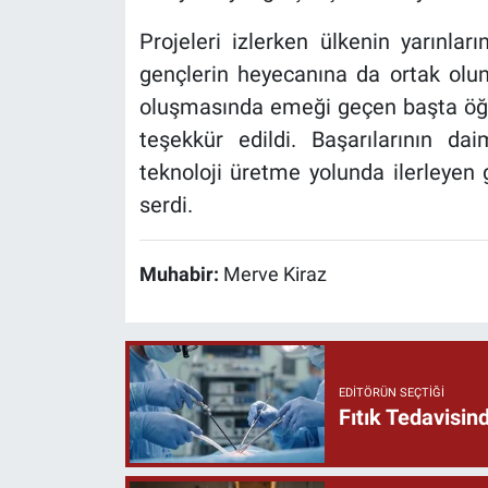
Projeleri izlerken ülkenin yarınları
gençlerin heyecanına da ortak olun
oluşmasında emeği geçen başta öğre
teşekkür edildi. Başarılarının d
teknoloji üretme yolunda ilerleyen
serdi.
Muhabir:
Merve Kiraz
EDITÖRÜN SEÇTIĞI
Fıtık Tedavisin