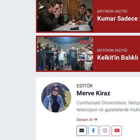
EDITÖRÜN SEÇTIĞI
Kumar Sadece P
EDITÖRÜN SEÇTIĞI
Kelkit'in Balık
EDITÖR
Merve Kiraz
Cumhuriyet Üniversitesi, İleti
televizyon ve gazetelerde muhab
Şuan, www.dogugazetesi.com ad
Devam Et