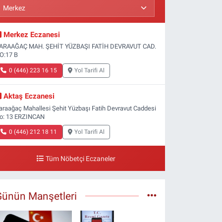
Merkez Eczanesi
ARAAĞAÇ MAH. ŞEHİT YÜZBAŞI FATİH DEVRAVUT CAD.
O:17 B
0 (446) 223 16 15
Yol Tarifi Al
Aktaş Eczanesi
araağaç Mahallesi Şehit Yüzbaşı Fatih Devravut Caddesi
o: 13 ERZINCAN
0 (446) 212 18 11
Yol Tarifi Al
Tüm Nöbetçi Eczaneler
Günün Manşetleri