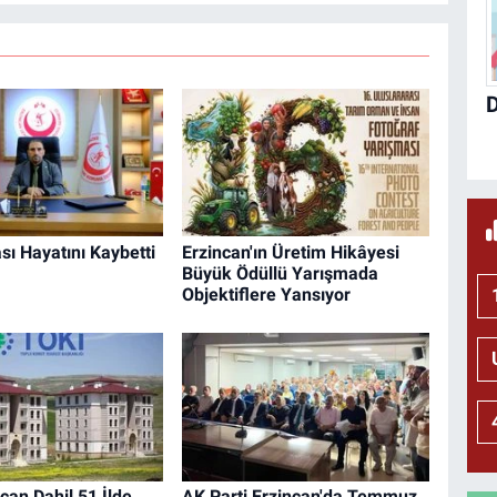
sı Hayatını Kaybetti
Erzincan'ın Üretim Hikâyesi
Büyük Ödüllü Yarışmada
Objektiflere Yansıyor
can Dahil 51 İlde
AK Parti Erzincan'da Temmuz