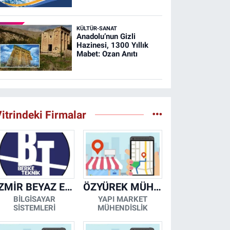
KÜLTÜR-SANAT
Anadolu’nun Gizli
Hazinesi, 1300 Yıllık
Mabet: Ozan Anıtı
itrindeki Firmalar
İZMİR BEYAZ EŞYA KLİMA KOMBİ SERVİSİ
ÖZYÜREK MÜHENDİSLİK
BİLGİSAYAR
YAPI MARKET
SİSTEMLERİ
MÜHENDİSLİK