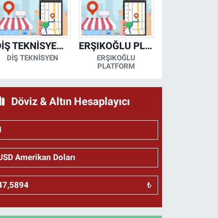
DİŞ TEKNİSYENİ- MESUT KORKMAZ
ERŞIKOĞLU PLATFORM
DİŞ TEKNİSYEN
ERŞIKOĞLU
PLATFORM
Döviz & Altın Hesaplayıcı
₺