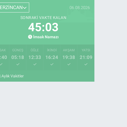
ERZİNCAN
06.08.2026
SONRAKI VAKTE KALAN
45:02
İmsak Namazı
SAK
GÜNEŞ
ÖĞLE
İKINDI
AKŞAM
YATSI
:40
05:18
12:33
16:24
19:38
21:09
Aylık Vakitler