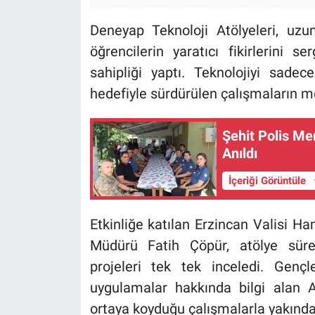
Deneyap Teknoloji Atölyeleri, uz
öğrencilerin yaratıcı fikirlerini 
sahipliği yaptı. Teknolojiyi sadec
hedefiyle sürdürülen çalışmaların me
Şehit Polis Me
Anıldı
İçeriği Görüntüle
Etkinliğe katılan Erzincan Valisi H
Müdürü Fatih Çöpür, atölye süreç
projeleri tek tek inceledi. Gençler
uygulamalar hakkında bilgi alan A
ortaya koyduğu çalışmalarla yakından