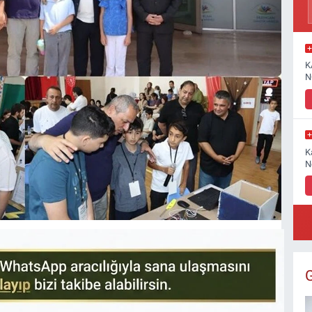
K
N
K
N