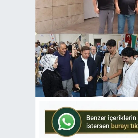
KÜLTÜR-SANAT
Yerel Haber
Politika
SPOR
YAŞAM
RESMİ İLAN