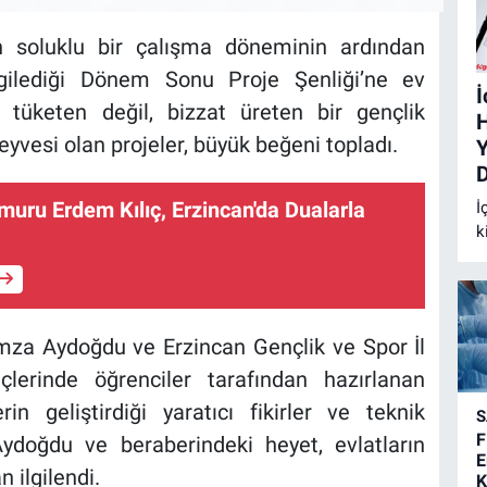
un soluklu bir çalışma döneminin ardından
sergilediği Dönem Sonu Proje Şenliği’ne ev
e tüketen değil, bizzat üreten bir gençlik
H
yvesi olan projeler, büyük beğeni topladı.
muru Erdem Kılıç, Erzincan'da Dualarla
İ
k
a
y
g
g
amza Aydoğdu ve Erzincan Gençlik ve Spor İl
f
k
lerinde öğrenciler tarafından hazırlanan
in geliştirdiği yaratıcı fikirler ve teknik
S
F
ydoğdu ve beraberindeki heyet, evlatların
E
 ilgilendi.
K