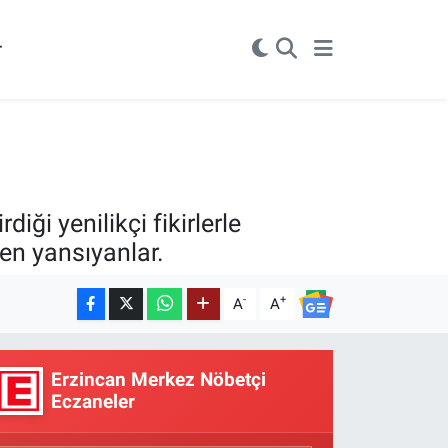
r
iği yenilikçi fikirlerle
ten yansıyanlar.
-
+
A
A
Erzincan Merkez Nöbetçi
Eczaneler