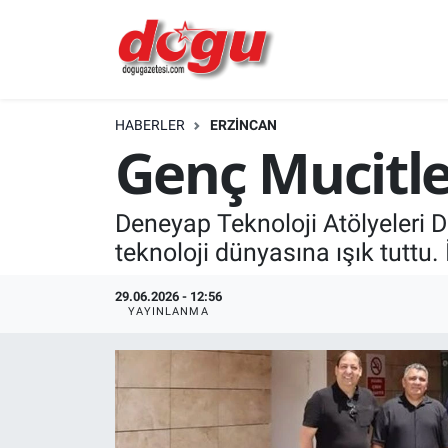
ERZINCAN
HABERLER
ERZINCAN
GÜNDEM
Genç Mucitler
ERZİNCAN FOTOĞRAFLARI
Deneyap Teknoloji Atölyeleri Dö
SAĞLIK
teknoloji dünyasına ışık tuttu.
EĞİTİM
29.06.2026 - 12:56
YAYINLANMA
EKONOMİ
Bilim, teknoloji
GENEL