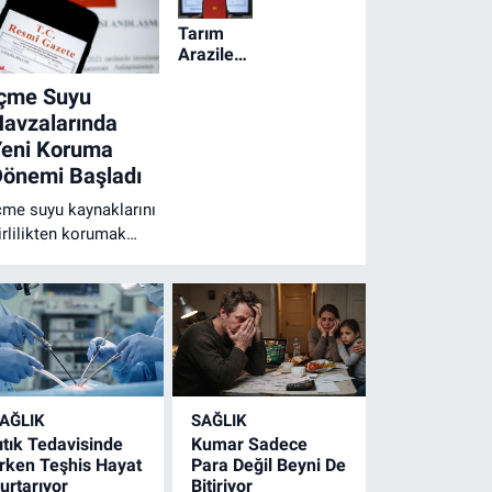
Tarım
Arazilerinde
Yapı
İçme Suyu
Şartı İki
Hektara
avzalarında
İndi
Yeni Koruma
Dönemi Başladı
çme suyu kaynaklarını
irlilikten korumak
macıyla hazırlanan
eni kurallar yürürlüğe
irdi. Baraj ve
öllerdeki birçok
aaliyete sıkı
ısıtlamalar geldi.
AĞLIK
SAĞLIK
ıtık Tedavisinde
Kumar Sadece
rken Teşhis Hayat
Para Değil Beyni De
urtarıyor
Bitiriyor