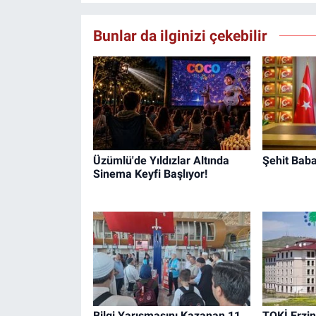
Bunlar da ilginizi çekebilir
Üzümlü'de Yıldızlar Altında
Şehit Baba
Sinema Keyfi Başlıyor!
Bilgi Yarışmasını Kazanan 11
TOKİ Erzin