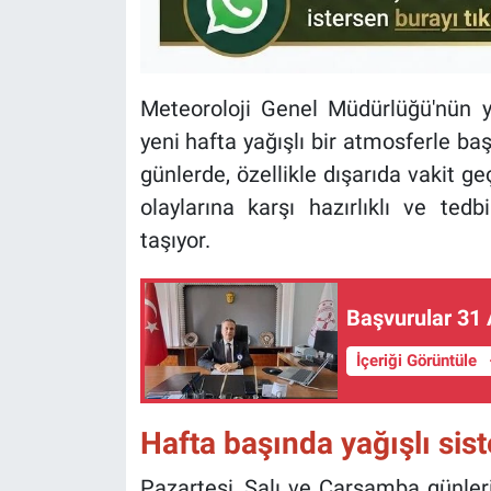
Meteoroloji Genel Müdürlüğü'nün ya
yeni hafta yağışlı bir atmosferle b
günlerde, özellikle dışarıda vakit g
olaylarına karşı hazırlıklı ve t
taşıyor.
Başvurular 31 
İçeriği Görüntüle
Hafta başında yağışlı sis
Pazartesi, Salı ve Çarşamba günler