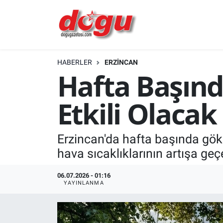
ERZINCAN
HABERLER
ERZINCAN
GÜNDEM
Hafta Başın
ERZİNCAN FOTOĞRAFLARI
Etkili Olacak
SAĞLIK
Erzincan'da hafta başında gök 
EĞİTİM
hava sıcaklıklarının artışa geç
EKONOMİ
06.07.2026 - 01:16
YAYINLANMA
Bilim, teknoloji
GENEL