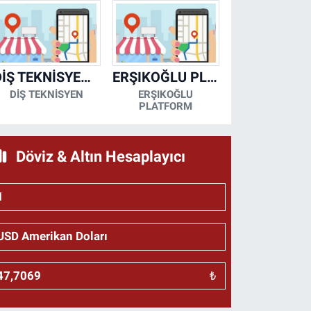
DİŞ TEKNİSYENİ- MESUT KORKMAZ
ERŞIKOĞLU PLATFORM
DİŞ TEKNİSYEN
ERŞIKOĞLU
PLATFORM
Döviz & Altın Hesaplayıcı
₺