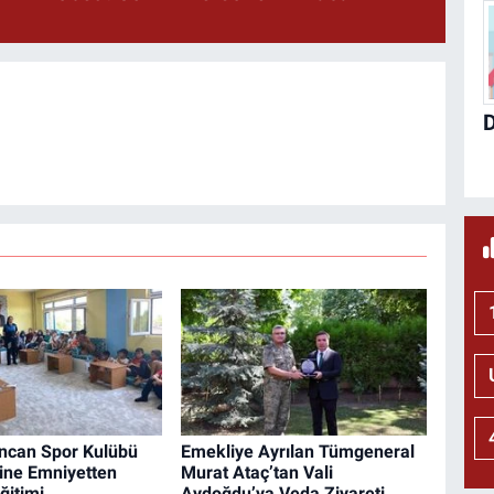
incan Spor Kulübü
Emekliye Ayrılan Tümgeneral
ine Emniyetten
Murat Ataç’tan Vali
ğitimi
Aydoğdu’ya Veda Ziyareti