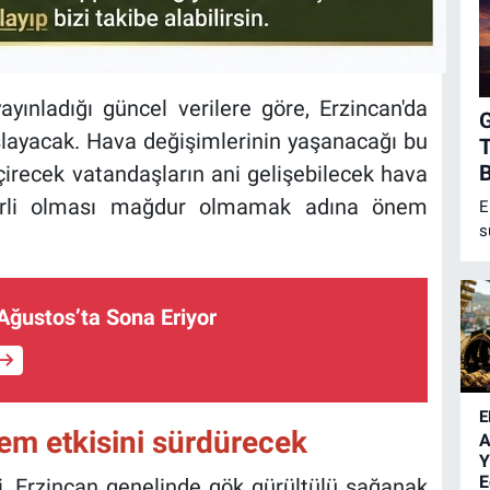
yınladığı güncel verilere göre, Erzincan'da
aşlayacak. Hava değişimlerinin yaşanacağı bu
T
B
eçirecek vatandaşların ani gelişebilecek hava
edbirli olması mağdur olmamak adına önem
E
s
ö
h
m
Ağustos’ta Sona Eriyor
b
n
E
tem etkisini sürdürecek
A
Y
E
i, Erzincan genelinde gök gürültülü sağanak