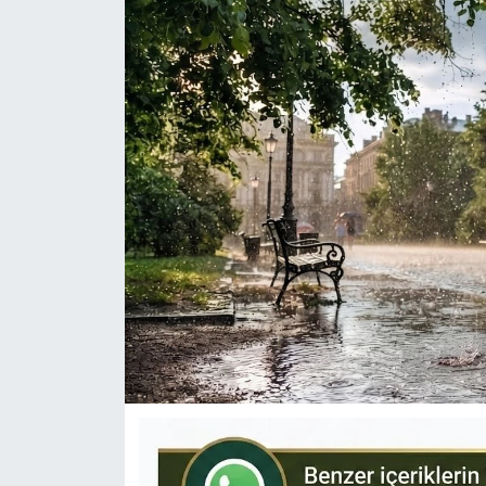
KÜLTÜR-SANAT
Yerel Haber
Politika
SPOR
YAŞAM
RESMİ İLAN