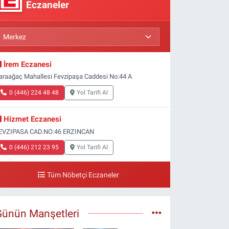
Eczaneler
İrem Eczanesi
araağaç Mahallesi Fevzipaşa Caddesi No:44 A
0 (446) 224 48 48
Yol Tarifi Al
Hizmet Eczanesi
EVZIPASA CAD.NO:46 ERZINCAN
0 (446) 212 23 95
Yol Tarifi Al
Tüm Nöbetçi Eczaneler
Günün Manşetleri