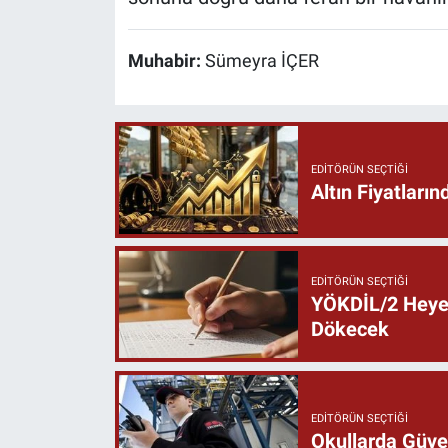
Muhabir:
Sümeyra İÇER
EDITÖRÜN SEÇTIĞI
Altın Fiyatlar
EDITÖRÜN SEÇTIĞI
YÖKDİL/2 Heyec
Dökecek
EDITÖRÜN SEÇTIĞI
Okullarda Güven