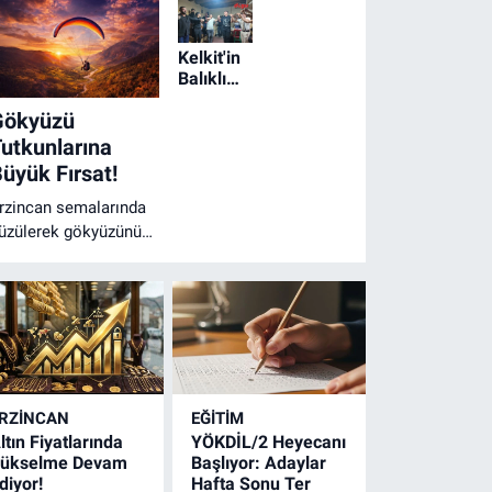
Kelkit'in
Balıklı
Köyü'nde
Gökyüzü
Geleneksel
Erkek
utkunlarına
Kına
üyük Fırsat!
Gecesi
rzincan semalarında
üzülerek gökyüzünün
zgürlüğünü
issetmeye var
ısınız? Heyecanla
eklenen o dev fırsat
ihayet başladı!
RZINCAN
EĞİTİM
ltın Fiyatlarında
YÖKDİL/2 Heyecanı
ükselme Devam
Başlıyor: Adaylar
diyor!
Hafta Sonu Ter