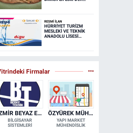
Ayakkabısı
RESMİ İLAN
HÜRRİYET TURİZM
MESLEKİ VE TEKNİK
ANADOLU LİSESİ
MUTFAK, TAŞIMA
MERKEZİ VE
YEMEKHANELERİNİN
TEMİZLİĞİ İŞİ (RESMİ
İLAN)
itrindeki Firmalar
İZMİR BEYAZ EŞYA KLİMA KOMBİ SERVİSİ
ÖZYÜREK MÜHENDİSLİK
BİLGİSAYAR
YAPI MARKET
SİSTEMLERİ
MÜHENDİSLİK