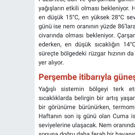
yağışların etkili olması bekleniyor. 
en düşük 15°C, en yüksek 28°C sevi
günü ise nem oranının yüzde 86’lara
civarında olması bekleniyor. Çar
ederken, en düşük sıcaklığın 14°
süreçte bölgedeki rüzgar hızının da
yer alıyor.
Perşembe itibarıyla güne
Yağışlı sistemin bölgeyi terk et
sıcaklıklarda belirgin bir artış ya
bir görünüme bürünürken, termomet
Haftanın son iş günü olan Cuma ise
seviyelerine ulaşacak. Nem oranındak
sonuna doğru daha ferah bir havanın