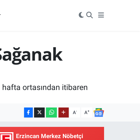
r
 Sağanak
 hafta ortasından itibaren
-
+
A
A
Erzincan Merkez Nöbetçi