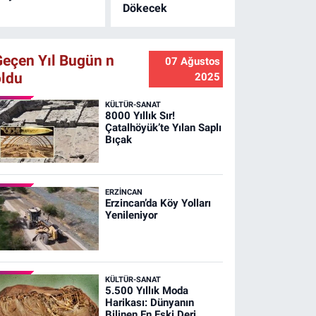
Dökecek
Geçen Yıl Bugün n
07 Ağustos
oldu
2025
KÜLTÜR-SANAT
8000 Yıllık Sır!
Çatalhöyük’te Yılan Saplı
Bıçak
ERZINCAN
Erzincan’da Köy Yolları
Yenileniyor
KÜLTÜR-SANAT
5.500 Yıllık Moda
Harikası: Dünyanın
Bilinen En Eski Deri