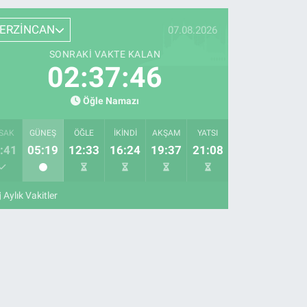
ERZİNCAN
07.08.2026
SONRAKI VAKTE KALAN
02:37:45
Öğle Namazı
SAK
GÜNEŞ
ÖĞLE
İKINDI
AKŞAM
YATSI
:41
05:19
12:33
16:24
19:37
21:08
Aylık Vakitler