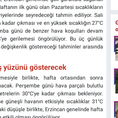
Haftanın ilk günü olan Pazartesi sıcaklıkların
yelerinde seyredeceği tahmin ediliyor. Salı
 kadar çıkması ve en yüksek sıcaklığın 27°C
şamba günü de benzer hava koşulları devam
C'ye gerilemesi öngörülüyor. Bu üç günlük
 değişkenlik göstereceği tahminler arasında
ş yüzünü gösterecek
mesiyle birlikte, hafta ortasından sonra
şanacak. Perşembe günü hava parçalı bulutlu
relerin 30°C'ye kadar çıkması bekleniyor.
 güneşli havanın etkisiyle sıcaklıklar 31°C
i düşüşle birlikte, Erzincan genelinde hafta
 etkili olması öngörülüyor.