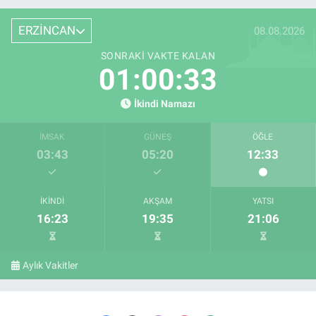
ERZİNCAN
08.08.2026
SONRAKI VAKTE KALAN
01:00:32
İkindi Namazı
İMSAK
GÜNEŞ
ÖĞLE
03:43
05:20
12:33
İKINDI
AKŞAM
YATSI
16:23
19:35
21:06
Aylık Vakitler