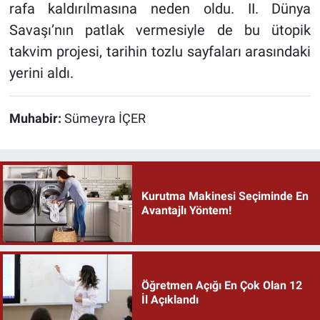
rafa kaldırılmasına neden oldu. II. Dünya
Savaşı’nın patlak vermesiyle de bu ütopik
takvim projesi, tarihin tozlu sayfaları arasındaki
yerini aldı.
Muhabir:
Sümeyra İÇER
Kurutma Makinesi Seçiminde En
Avantajlı Yöntem!
Öğretmen Açığı En Çok Olan 12
İl Açıklandı