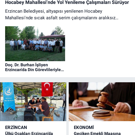
Hocabey Mahallesi’nde Yol Yenileme Çalışmaları Sürüyor
Erzincan Belediyesi, altyapısı yenilenen Hocabey
Mahallesi'nde sıcak asfalt serim çalışmalarını aralıksız
sürdürüyor. Ulaşımda konfor artıyor.
Doç. Dr. Burhan İşliyen
Erzincan'da Din Görevlileriyle
Bir Araya Geldi
ERZINCAN
EKONOMİ
Ülkü Ocakları Erzincan’da
Geciken Emekli Maaşına