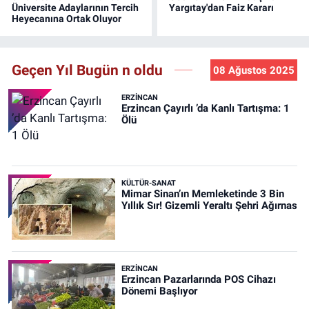
Üniversite Adaylarının Tercih
Yargıtay'dan Faiz Kararı
Heyecanına Ortak Oluyor
Geçen Yıl Bugün n oldu
08 Ağustos 2025
ERZINCAN
Erzincan Çayırlı ’da Kanlı Tartışma: 1
Ölü
KÜLTÜR-SANAT
Mimar Sinan’ın Memleketinde 3 Bin
Yıllık Sır! Gizemli Yeraltı Şehri Ağırnas
ERZINCAN
Erzincan Pazarlarında POS Cihazı
Dönemi Başlıyor