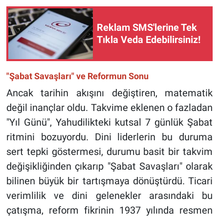
Reklam SMS'lerine Tek
Tıkla Veda Edebilirsiniz!
"Şabat Savaşları" ve Reformun Sonu
Ancak tarihin akışını değiştiren, matematik
değil inançlar oldu. Takvime eklenen o fazladan
"Yıl Günü", Yahudilikteki kutsal 7 günlük Şabat
ritmini bozuyordu. Dini liderlerin bu duruma
sert tepki göstermesi, durumu basit bir takvim
değişikliğinden çıkarıp "Şabat Savaşları" olarak
bilinen büyük bir tartışmaya dönüştürdü. Ticari
verimlilik ve dini gelenekler arasındaki bu
çatışma, reform fikrinin 1937 yılında resmen