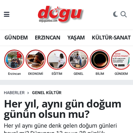
ERZINCAN
GÜNDEM
ERZINCAN
YAŞAM
KÜLTÜR-SANAT
GÜNDEM
ERZİNCAN FOTOĞRAFLARI
SAĞLIK
Erzincan
EKONOMİ
EĞİTİM
GENEL
BİLİM
GÜNDEM
EĞİTİM
HABERLER
GENEL KÜLTÜR
EKONOMİ
Her yıl, aynı gün doğum
günün olsun mu?
Bilim, teknoloji
Her yıl aynı güne denk gelen doğum günleri
GENEL