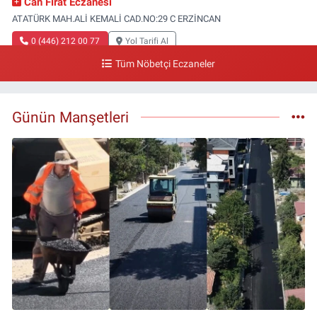
Can Fırat Eczanesi
ATATÜRK MAH.ALİ KEMALİ CAD.NO:29 C ERZİNCAN
0 (446) 212 00 77
Yol Tarifi Al
Tüm Nöbetçi Eczaneler
Gazi Eczanesi
Başbağlar Mahallesi, Hacı Ali Akın Caddesi, No:41 Zemin :3 Merkez
Erzincan
Günün Manşetleri
0 (446) 212 10 20
Yol Tarifi Al