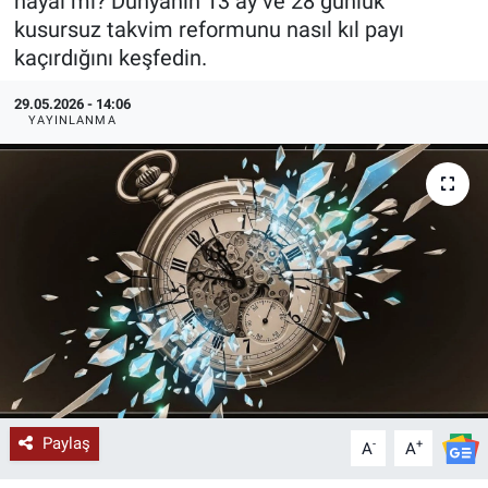
hayal mi? Dünyanın 13 ay ve 28 günlük
kusursuz takvim reformunu nasıl kıl payı
KÜLTÜR-SANAT
kaçırdığını keşfedin.
Yerel Haber
29.05.2026 - 14:06
YAYINLANMA
Politika
SPOR
YAŞAM
RESMİ İLAN
Paylaş
-
+
A
A