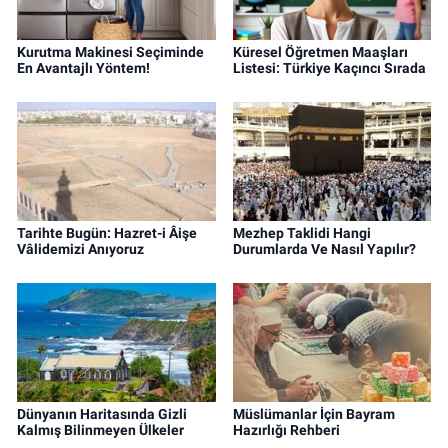
Kurutma Makinesi Seçiminde
Küresel Öğretmen Maaşları
En Avantajlı Yöntem!
Listesi: Türkiye Kaçıncı Sırada
Tarihte Bugün: Hazret-i Âişe
Mezhep Taklidi Hangi
Vâlidemizi Anıyoruz
Durumlarda Ve Nasıl Yapılır?
Dünyanın Haritasında Gizli
Müslümanlar İçin Bayram
Kalmış Bilinmeyen Ülkeler
Hazırlığı Rehberi