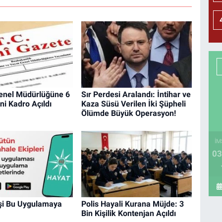
enel Müdürlüğüne 6
Sır Perdesi Aralandı: İntihar ve
ni Kadro Açıldı
Kaza Süsü Verilen İki Şüpheli
Ölümde Büyük Operasyon!
İM
03
işi Bu Uygulamaya
Polis Hayali Kurana Müjde: 3
Bin Kişilik Kontenjan Açıldı