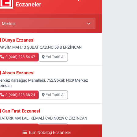
Eczaneler
Dünya Eczanesi
AKSİM MAH.13 ŞUBAT CAD.NO:58 B ERZİNCAN
0 (446) 228 54 47
Yol Tarifi Al
Ahsen Eczanesi
erkez Karaağaç Mahallesi, 752.Sokak No:9 Merkez
rzincan
0 (446) 223 38 24
Yol Tarifi Al
Can Fırat Eczanesi
TATÜRK MAH.ALİ KEMALİ CAD.NO:29 C ERZİNCAN
0 (446) 212 00 77
Yol Tarifi Al
Tüm Nöbetçi Eczaneler