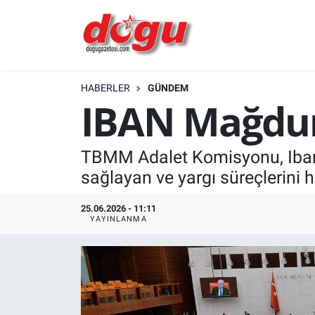
ERZINCAN
HABERLER
GÜNDEM
GÜNDEM
IBAN Mağdurl
ERZİNCAN FOTOĞRAFLARI
TBMM Adalet Komisyonu, Iban ü
SAĞLIK
sağlayan ve yargı süreçlerini 
EĞİTİM
25.06.2026 - 11:11
YAYINLANMA
EKONOMİ
Bilim, teknoloji
GENEL