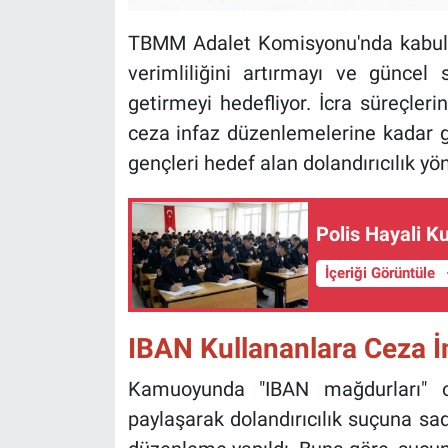
TBMM Adalet Komisyonu'nda kabul ed
verimliliğini artırmayı ve güncel
getirmeyi hedefliyor. İcra süreçleri
ceza infaz düzenlemelerine kadar ge
gençleri hedef alan dolandırıcılık yö
Polis Hayali Ku
İçeriği Görüntüle
IBAN Kullananlara Ceza İn
Kamuoyunda "IBAN mağdurları" ol
paylaşarak dolandırıcılık suçuna sade