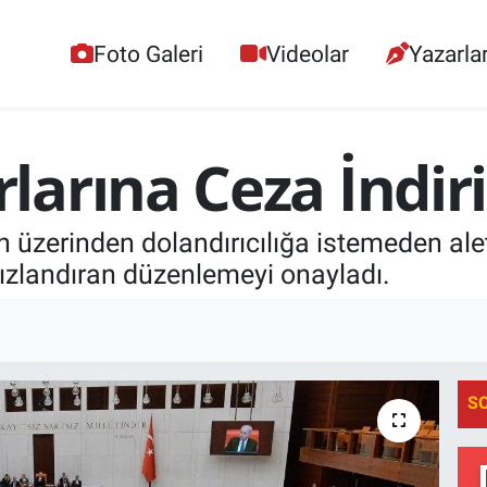
Foto Galeri
Videolar
Yazarla
arına Ceza İndiri
zerinden dolandırıcılığa istemeden alet 
hızlandıran düzenlemeyi onayladı.
S