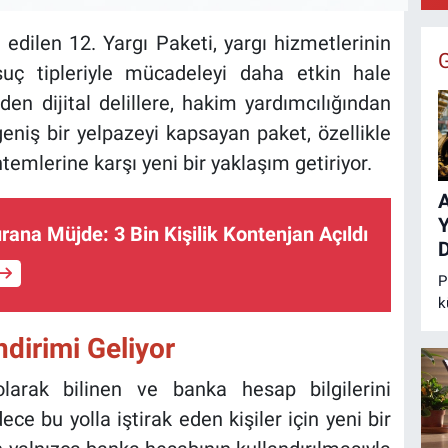
ilen 12. Yargı Paketi, yargı hizmetlerinin
B
:
 suç tipleriyle mücadeleyi daha etkin hale
nden dijital delillere, hakim yardımcılığından
niş bir yelpazeyi kapsayan paket, özellikle
ntemlerine karşı yeni bir yaklaşım getiriyor.
A
rana Müjde: 3 Bin Kişilik Kontenjan Açıldı
D
P
k
v
dirimi Geliyor
t
k
arak bilinen ve banka hesap bilgilerini
h
ce bu yolla iştirak eden kişiler için yeni bir