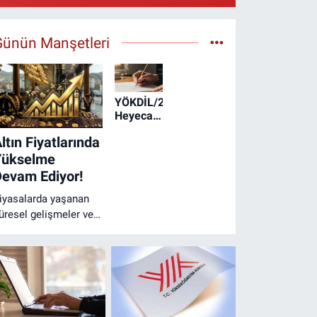
Gazi Eczanesi
aşbağlar Mahallesi, Hacı Ali Akın Caddesi, No:41 Zemin
Günün Manşetleri
3 Merkez Erzincan
0 (446) 212 10 20
Yol Tarifi Al
YÖKDİL/2
Heyecanı
Başlıyor:
ltın Fiyatlarında
Adaylar
Hafta
Yükselme
Sonu Ter
evam Ediyor!
Dökecek
iyasalarda yaşanan
üresel gelişmeler ve
eriler altın fiyatlarını
ırmandırıyor. Erzincan
uyumcularında
areketlilik arttı.