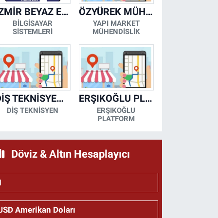
İZMİR BEYAZ EŞYA KLİMA KOMBİ SERVİSİ
ÖZYÜREK MÜHENDİSLİK
BİLGİSAYAR
YAPI MARKET
SİSTEMLERİ
MÜHENDİSLİK
DİŞ TEKNİSYENİ- MESUT KORKMAZ
ERŞIKOĞLU PLATFORM
DİŞ TEKNİSYEN
ERŞIKOĞLU
PLATFORM
Döviz & Altın Hesaplayıcı