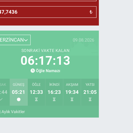
₺
ERZİNCAN
09.08.2026
SONRAKI VAKTE KALAN
06:17:12
Öğle Namazı
SAK
GÜNEŞ
ÖĞLE
İKINDI
AKŞAM
YATSI
:44
05:21
12:33
16:23
19:34
21:05
Aylık Vakitler