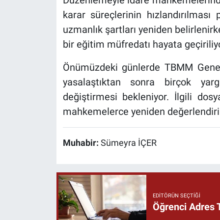
karar süreçlerinin hızlandırılması
uzmanlık şartları yeniden belirlenir
bir eğitim müfredatı hayata geçiriliy
Önümüzdeki günlerde TBMM Genel K
yasalaştıktan sonra birçok yar
değiştirmesi bekleniyor. İlgili dos
mahkemelerce yeniden değerlendiril
Muhabir:
Sümeyra İÇER
EDITÖRÜN SEÇTIĞI
Öğrenci Adres 