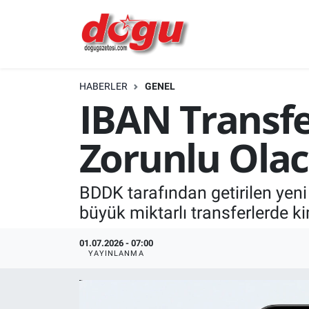
ERZINCAN
HABERLER
GENEL
GÜNDEM
IBAN Transfe
ERZİNCAN FOTOĞRAFLARI
Zorunlu Olac
SAĞLIK
BDDK tarafından getirilen yeni 
EĞİTİM
büyük miktarlı transferlerde ki
EKONOMİ
01.07.2026 - 07:00
YAYINLANMA
Bilim, teknoloji
GENEL