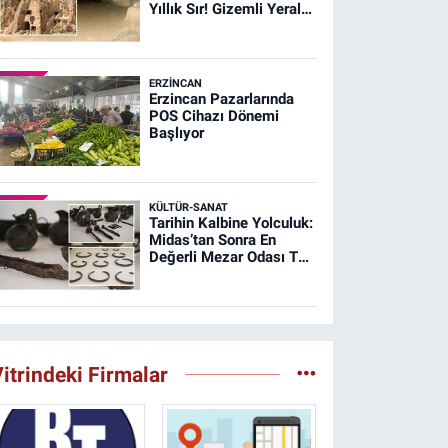
Yıllık Sır! Gizemli Yeraltı
Şehri Ağırnas
ERZINCAN
Erzincan Pazarlarında
POS Cihazı Dönemi
Başlıyor
KÜLTÜR-SANAT
Tarihin Kalbine Yolculuk:
Midas’tan Sonra En
Değerli Mezar Odası T26
Tümülüsünde
itrindeki Firmalar