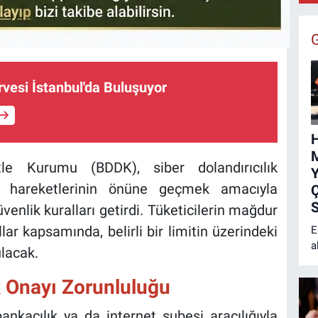
F
rvesi İstanbul'da Buluşuyor
M
e Kurumu (BDDK), siber dolandırıcılık
Y
ra hareketlerinin önüne geçmek amacıyla
Ç
S
üvenlik kuralları getirdi. Tüketicilerin mağdur
lar kapsamında, belirli bir limitin üzerindeki
E
a
ulacak.
H
M
k Onayı Zorunluluğu
a
ç
ankacılık ya da internet şubesi aracılığıyla