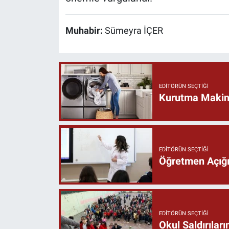
Muhabir:
Sümeyra İÇER
EDITÖRÜN SEÇTIĞI
Kurutma Makine
EDITÖRÜN SEÇTIĞI
Öğretmen Açığı 
EDITÖRÜN SEÇTIĞI
Okul Saldırıla