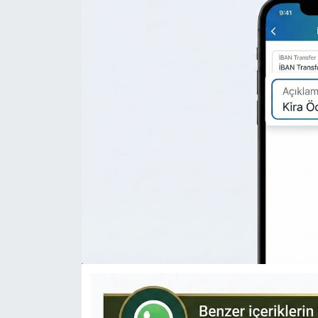
KÜLTÜR-SANAT
Yerel Haber
Politika
SPOR
YAŞAM
RESMİ İLAN