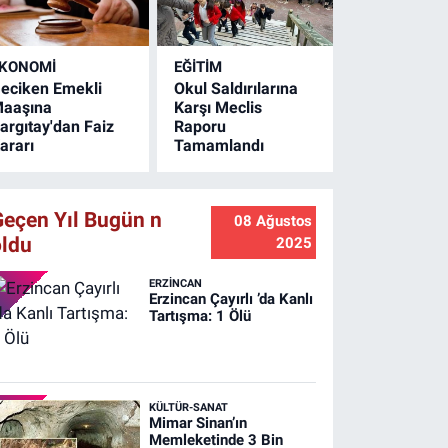
ürdürüyor. Ulaşımda
onfor artıyor.
KONOMİ
EĞİTİM
eciken Emekli
Okul Saldırılarına
aaşına
Karşı Meclis
argıtay'dan Faiz
Raporu
ararı
Tamamlandı
Geçen Yıl Bugün n
08 Ağustos
oldu
2025
ERZINCAN
Erzincan Çayırlı ’da Kanlı
Tartışma: 1 Ölü
KÜLTÜR-SANAT
Mimar Sinan’ın
Memleketinde 3 Bin