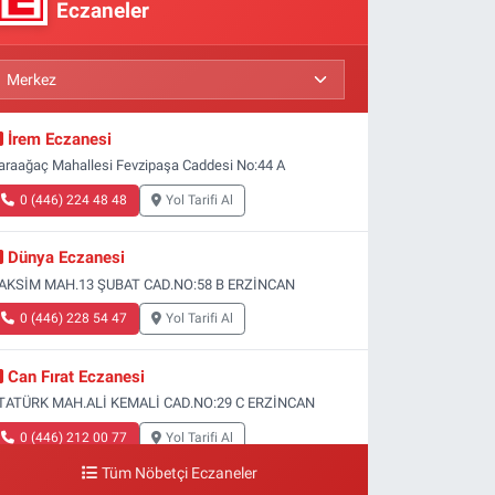
Eczaneler
İrem Eczanesi
araağaç Mahallesi Fevzipaşa Caddesi No:44 A
0 (446) 224 48 48
Yol Tarifi Al
Dünya Eczanesi
AKSİM MAH.13 ŞUBAT CAD.NO:58 B ERZİNCAN
0 (446) 228 54 47
Yol Tarifi Al
Can Fırat Eczanesi
TATÜRK MAH.ALİ KEMALİ CAD.NO:29 C ERZİNCAN
0 (446) 212 00 77
Yol Tarifi Al
Tüm Nöbetçi Eczaneler