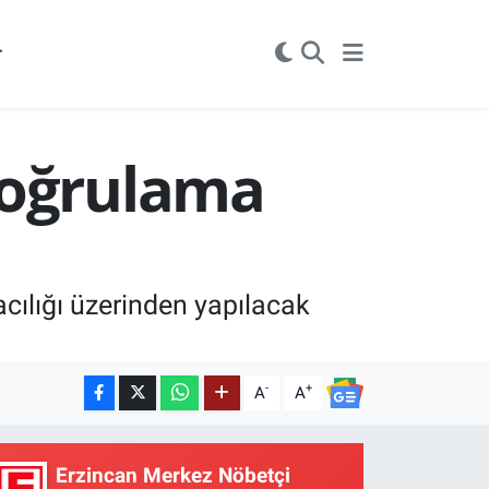
r
Doğrulama
acılığı üzerinden yapılacak
-
+
A
A
Erzincan Merkez Nöbetçi