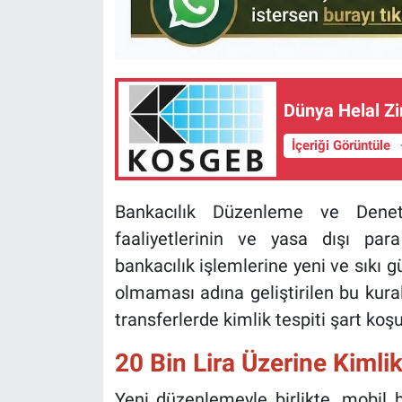
Dünya Helal Zi
İçeriği Görüntüle
Bankacılık Düzenleme ve Denetl
faaliyetlerinin ve yasa dışı pa
bankacılık işlemlerine yeni ve sıkı g
olmaması adına geliştirilen bu kural
transferlerde kimlik tespiti şart koş
20 Bin Lira Üzerine Kimli
Yeni düzenlemeyle birlikte, mobil b