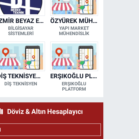
İZMİR BEYAZ EŞYA KLİMA KOMBİ SERVİSİ
ÖZYÜREK MÜHENDİSLİK
BİLGİSAYAR
YAPI MARKET
SİSTEMLERİ
MÜHENDİSLİK
DİŞ TEKNİSYENİ- MESUT KORKMAZ
ERŞIKOĞLU PLATFORM
DİŞ TEKNİSYEN
ERŞIKOĞLU
PLATFORM
Döviz & Altın Hesaplayıcı