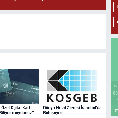
İM
03
Özel Dijital Kart
Dünya Helal Zirvesi İstanbul'da
Biliyor muydunuz?
Buluşuyor