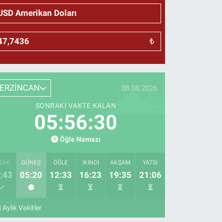
₺
ERZİNCAN
08.08.2026
SONRAKI VAKTE KALAN
05:56:29
Öğle Namazı
SAK
GÜNEŞ
ÖĞLE
İKINDI
AKŞAM
YATSI
:43
05:20
12:33
16:23
19:35
21:06
Aylık Vakitler