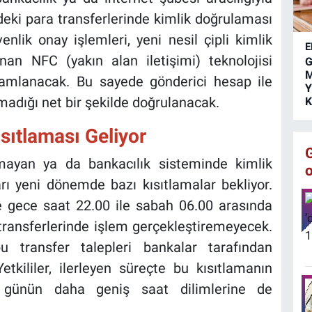
s
deki para transferlerinde kimlik doğrulaması
k
nlik onay işlemleri, yeni nesil çipli kimlik
E
unan NFC (yakın alan iletişimi) teknolojisi
G
M
mamlanacak. Bu sayede gönderici hesap ile
Y
lmadığı net bir şekilde doğrulanacak.
K
sıtlaması Geliyor
lmayan ya da bankacılık sisteminde kimlik
arı yeni dönemde bazı kısıtlamalar bekliyor.
e gece saat 22.00 ile sabah 06.00 arasında
ransferlerinde işlem gerçekleştiremeyecek.
transfer talepleri bankalar tarafından
tkililer, ilerleyen süreçte bu kısıtlamanın
p günün daha geniş saat dilimlerine de