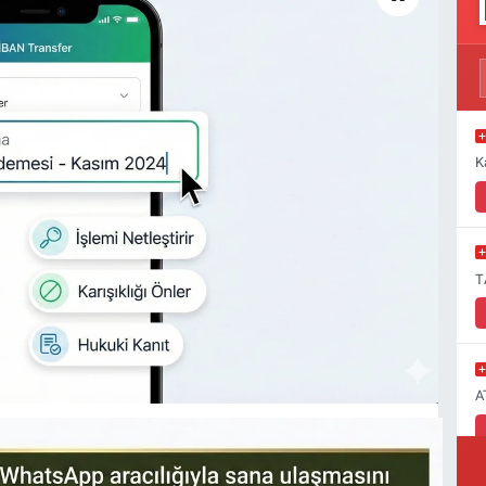
K
T
A