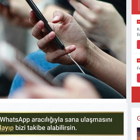
K
E
F