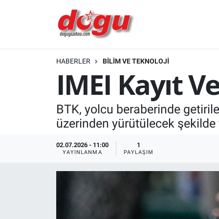
ERZINCAN
HABERLER
BİLİM VE TEKNOLOJİ
GÜNDEM
IMEI Kayıt V
ERZİNCAN FOTOĞRAFLARI
BTK, yolcu beraberinde getirile
SAĞLIK
üzerinden yürütülecek şekilde
EĞİTİM
02.07.2026 - 11:00
1
YAYINLANMA
PAYLAŞIM
EKONOMİ
Bilim, teknoloji
GENEL