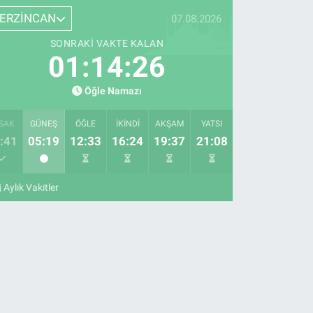
ERZİNCAN
07.08.2026
SONRAKI VAKTE KALAN
01:14:25
Öğle Namazı
SAK
GÜNEŞ
ÖĞLE
İKINDI
AKŞAM
YATSI
:41
05:19
12:33
16:24
19:37
21:08
Aylık Vakitler