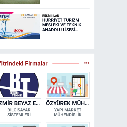
RESMİ İLAN
HÜRRİYET TURİZM
MESLEKİ VE TEKNİK
ANADOLU LİSESİ
MUTFAK, TAŞIMA
MERKEZİ VE
YEMEKHANELERİNİN
TEMİZLİĞİ İŞİ (RESMİ
İLAN)
itrindeki Firmalar
İZMİR BEYAZ EŞYA KLİMA KOMBİ SERVİSİ
ÖZYÜREK MÜHENDİSLİK
BİLGİSAYAR
YAPI MARKET
SİSTEMLERİ
MÜHENDİSLİK