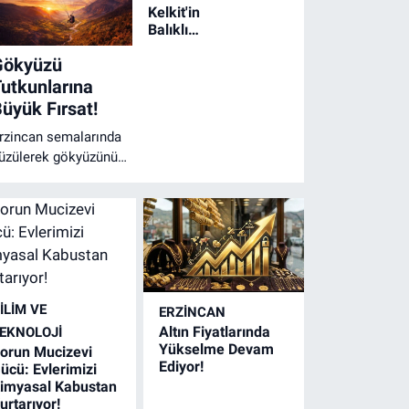
Kelkit'in
Balıklı
Köyü'nde
Gökyüzü
Geleneksel
Erkek
utkunlarına
Kına
üyük Fırsat!
Gecesi
rzincan semalarında
üzülerek gökyüzünün
zgürlüğünü
issetmeye var
ısınız? Heyecanla
eklenen o dev fırsat
ihayet başladı!
İLİM VE
ERZINCAN
Altın Fiyatlarında
EKNOLOJİ
Yükselme Devam
orun Mucizevi
Ediyor!
ücü: Evlerimizi
imyasal Kabustan
urtarıyor!