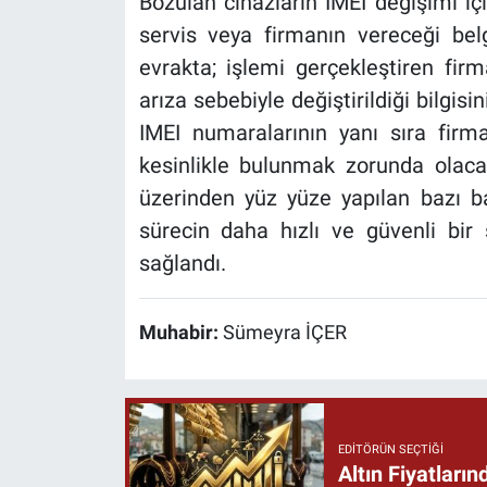
Bozulan cihazların IMEI değişimi içi
servis veya firmanın vereceği belg
evrakta; işlemi gerçekleştiren firma
arıza sebebiyle değiştirildiği bilgis
IMEI numaralarının yanı sıra fir
kesinlikle bulunmak zorunda olaca
üzerinden yüz yüze yapılan bazı b
sürecin daha hızlı ve güvenli bi
sağlandı.
Muhabir:
Sümeyra İÇER
EDITÖRÜN SEÇTIĞI
Altın Fiyatlar