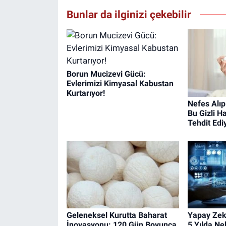
Bunlar da ilginizi çekebilir
Borun Mucizevi Gücü:
Evlerimizi Kimyasal Kabustan
Kurtarıyor!
Nefes Alıp
Bu Gizli H
Tehdit Edi
Geleneksel Kurutta Baharat
Yapay Zek
İnovasyonu: 120 Gün Boyunca
5 Yılda Ne