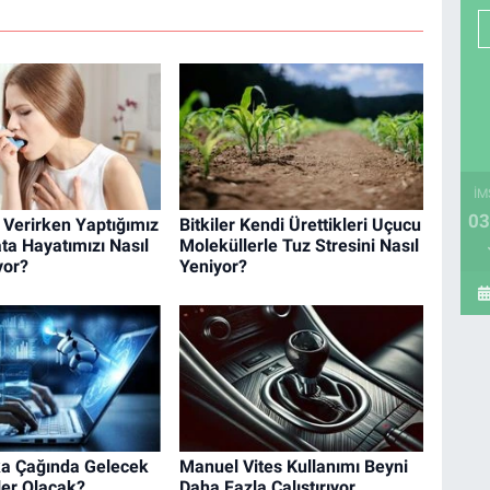
İM
03
 Verirken Yaptığımız
Bitkiler Kendi Ürettikleri Uçucu
ata Hayatımızı Nasıl
Moleküllerle Tuz Stresini Nasıl
yor?
Yeniyor?
a Çağında Gelecek
Manuel Vites Kullanımı Beyni
ler Olacak?
Daha Fazla Çalıştırıyor