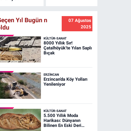
Geçen Yıl Bugün n
07 Ağustos
oldu
2025
KÜLTÜR-SANAT
8000 Yıllık Sır!
Çatalhöyük’te Yılan Saplı
Bıçak
ERZINCAN
Erzincan’da Köy Yolları
Yenileniyor
KÜLTÜR-SANAT
5.500 Yıllık Moda
Harikası: Dünyanın
Bilinen En Eski Deri
Ayakkabısı