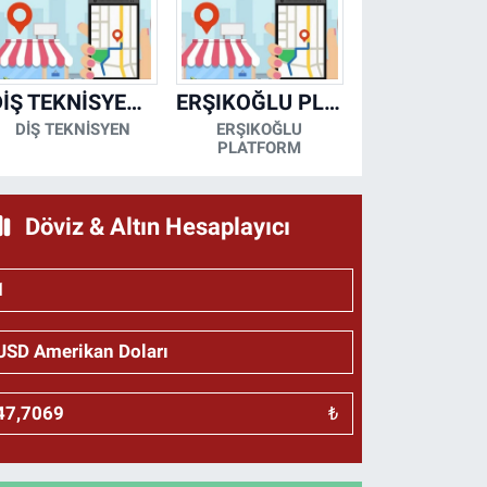
DİŞ TEKNİSYENİ- MESUT KORKMAZ
ERŞIKOĞLU PLATFORM
DİŞ TEKNİSYEN
ERŞIKOĞLU
PLATFORM
Döviz & Altın Hesaplayıcı
₺