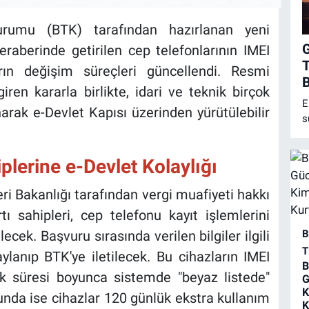
 Kurumu (BTK) tarafından hazırlanan yeni
eraberinde getirilen cep telefonlarının IMEI
T
arın değişim süreçleri güncellendi. Resmi
B
ren kararla birlikte, idari ve teknik birçok
E
rak e-Devlet Kapısı üzerinden yürütülebilir
s
ö
h
lerine e-Devlet Kolaylığı
m
b
i Bakanlığı tarafından vergi muafiyeti hakkı
n
ı sahipleri, cep telefonu kayıt işlemlerini
cek. Başvuru sırasında verilen bilgiler ilgili
B
T
lanıp BTK'ye iletilecek. Bu cihazların IMEI
B
lik süresi boyunca sistemde "beyaz listede"
G
K
ğunda ise cihazlar 120 günlük ekstra kullanım
K