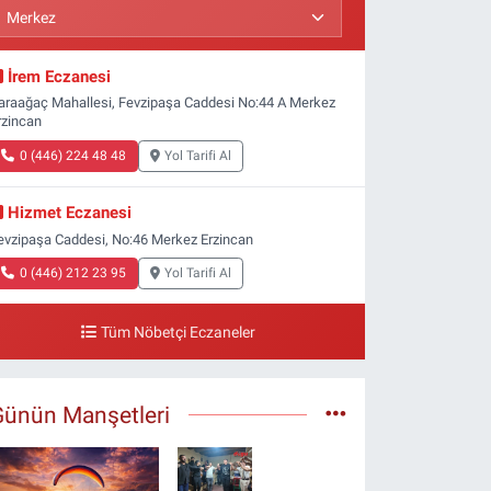
İrem Eczanesi
araağaç Mahallesi, Fevzipaşa Caddesi No:44 A Merkez
rzincan
0 (446) 224 48 48
Yol Tarifi Al
Hizmet Eczanesi
evzipaşa Caddesi, No:46 Merkez Erzincan
0 (446) 212 23 95
Yol Tarifi Al
Tüm Nöbetçi Eczaneler
Günün Manşetleri