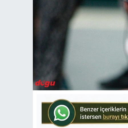
KÜLTÜR-SANAT
Yerel Haber
Politika
SPOR
YAŞAM
RESMİ İLAN