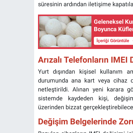
süresinin ardından iletişime kapatıla
Geleneksel Ku
Boyunca Küfle
İçeriği Görüntüle
Arızalı Telefonların IMEI 
Yurt dışından kişisel kullanım am
durumunda ana kart veya cihaz de
netleştirildi. Alınan yeni karara g
sistemde kaydeden kişi, değişi
üzerinden bizzat gerçekleştirebilece
Değişim Belgelerinde Zor