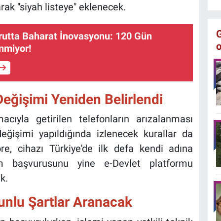
rak "siyah listeye" eklenecek.
rutta Baharat İnovasyonu: 120 Gün
nmiyor!
Değişimi Yeniden Belirlendi
acıyla getirilen telefonların arızalanması
ğişimi yapıldığında izlenecek kurallar da
öre, cihazı Türkiye'de ilk defa kendi adına
m başvurusunu yine e-Devlet platformu
k.
unlu Şartlar Aranacak