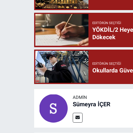
EDITÖRÜN SEÇTIĞI
YÖKDİL/2 Heyec
Dökecek
EDITÖRÜN SEÇTIĞI
Okullarda Güven
ADMIN
Sümeyra İÇER