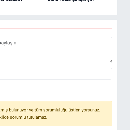
tmiş bulunuyor ve tüm sorumluluğu üstleniyorsunuz.
kilde sorumlu tutulamaz.