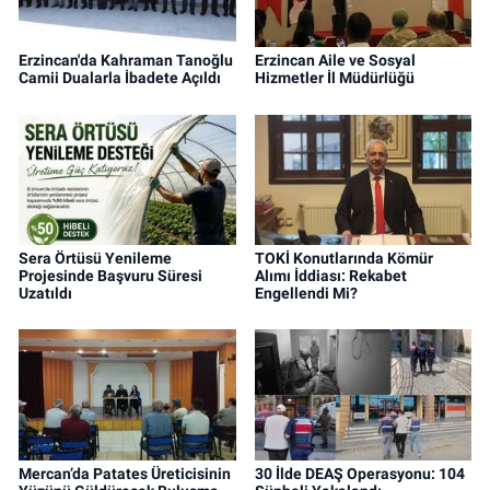
Erzincan'da Kahraman Tanoğlu
Erzincan Aile ve Sosyal
Camii Dualarla İbadete Açıldı
Hizmetler İl Müdürlüğü
Sera Örtüsü Yenileme
TOKİ Konutlarında Kömür
Projesinde Başvuru Süresi
Alımı İddiası: Rekabet
Uzatıldı
Engellendi Mi?
Mercan’da Patates Üreticisinin
30 İlde DEAŞ Operasyonu: 104