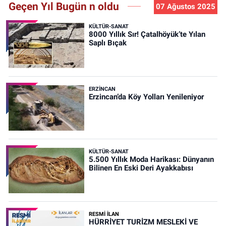
Geçen Yıl Bugün n oldu
07 Ağustos 2025
KÜLTÜR-SANAT
8000 Yıllık Sır! Çatalhöyük’te Yılan
Saplı Bıçak
ERZINCAN
Erzincan’da Köy Yolları Yenileniyor
KÜLTÜR-SANAT
5.500 Yıllık Moda Harikası: Dünyanın
Bilinen En Eski Deri Ayakkabısı
RESMİ İLAN
HÜRRİYET TURİZM MESLEKİ VE