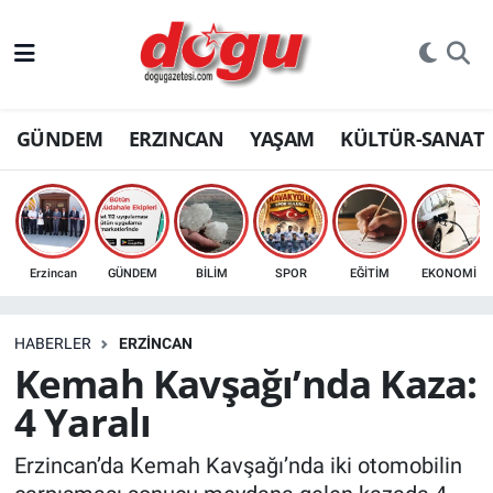
ERZINCAN
GÜNDEM
ERZINCAN
YAŞAM
KÜLTÜR-SANAT
GÜNDEM
ERZİNCAN FOTOĞRAFLARI
SAĞLIK
Erzincan
GÜNDEM
BİLİM
SPOR
EĞİTİM
EKONOMİ
EĞİTİM
HABERLER
ERZINCAN
EKONOMİ
Kemah Kavşağı’nda Kaza:
4 Yaralı
Bilim, teknoloji
Erzincan’da Kemah Kavşağı’nda iki otomobilin
GENEL