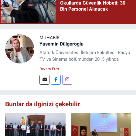
Okullarda Güvenlik Nöbeti: 30
Bin Personel Alınacak
MUHABIR
Yasemin Dülgeroglu
Atatürk Üniversitesi İletişim Fakültesi, Radyo
TV ve Sinema bölümünden 2015 yılında
mezun oldum. 3 yıl kurumsal bir şirkette
Devam Et
çalıştım. Şu an Erzincan'da
DoğuGazetesi.com internet haber sitesinde
muhabirlik yapıyor ve içerik üretiyorum.
Bunlar da ilginizi çekebilir