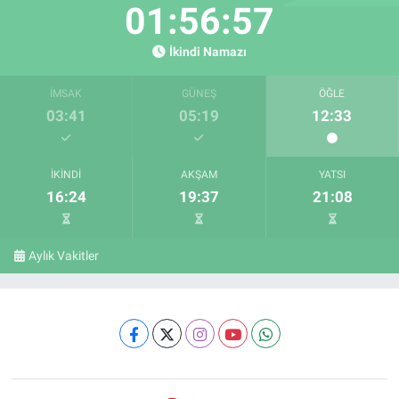
01:56:56
İkindi Namazı
İMSAK
GÜNEŞ
ÖĞLE
03:41
05:19
12:33
İKINDI
AKŞAM
YATSI
16:24
19:37
21:08
Aylık Vakitler