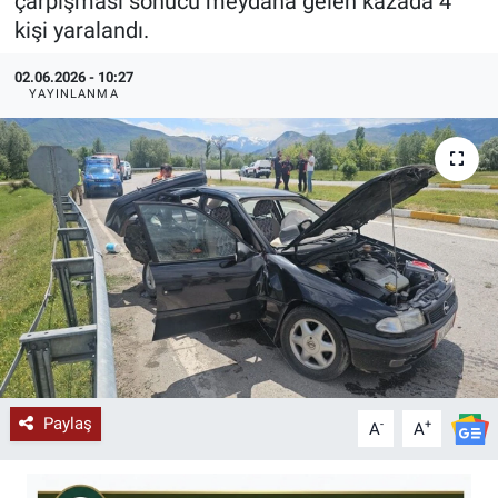
çarpışması sonucu meydana gelen kazada 4
kişi yaralandı.
KÜLTÜR-SANAT
02.06.2026 - 10:27
Yerel Haber
YAYINLANMA
Politika
SPOR
YAŞAM
RESMİ İLAN
Paylaş
-
+
A
A