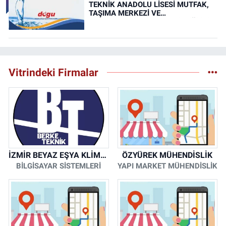
TEKNİK ANADOLU LİSESİ MUTFAK,
TAŞIMA MERKEZİ VE
YEMEKHANELERİNİN TEMİZLİĞİ İŞİ
(RESMİ İLAN)
Vitrindeki Firmalar
İZMİR BEYAZ EŞYA KLİMA KOMBİ SERVİSİ
ÖZYÜREK MÜHENDİSLİK
BİLGİSAYAR SİSTEMLERİ
YAPI MARKET MÜHENDİSLİK