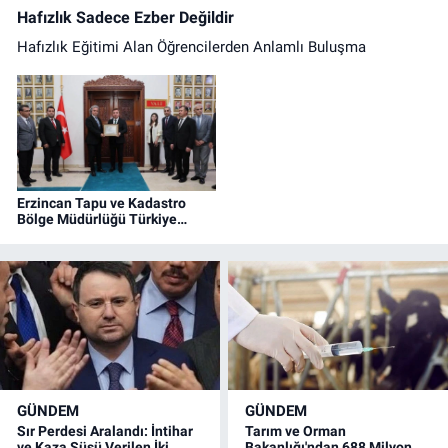
Hafızlık Sadece Ezber Değildir
Hafızlık Eğitimi Alan Öğrencilerden Anlamlı Buluşma
Erzincan Tapu ve Kadastro
Bölge Müdürlüğü Türkiye
Birincisi Oldu
GÜNDEM
GÜNDEM
Sır Perdesi Aralandı: İntihar
Tarım ve Orman
ve Kaza Süsü Verilen İki
Bakanlığı'ndan 688 Milyon