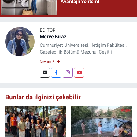
Avantajlı Yöntem!
EDITÖR
Merve Kiraz
Cumhuriyet Üniversitesi, İletişim Fakültesi,
Gazetecilik Bölümü Mezunu. Çeşitli
televizyon ve gazetelerde muhabir, editör,
Devam Et
spiker ve yayın yönetmeni olarak görev yaptı.
Şuan, www.dogugazetesi.com adlı haber
sitesinin Yazı İşleri Müdürlüğünü yürütmekte.
Bunlar da ilginizi çekebilir