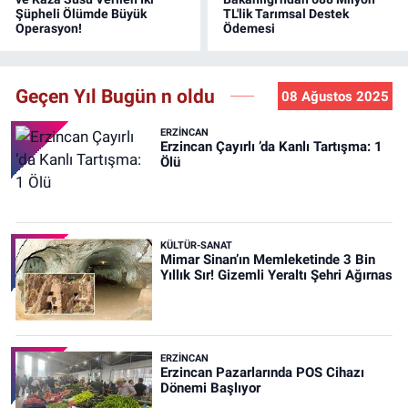
Şüpheli Ölümde Büyük
TL'lik Tarımsal Destek
Operasyon!
Ödemesi
Geçen Yıl Bugün n oldu
08 Ağustos 2025
ERZINCAN
Erzincan Çayırlı ’da Kanlı Tartışma: 1
Ölü
KÜLTÜR-SANAT
Mimar Sinan’ın Memleketinde 3 Bin
Yıllık Sır! Gizemli Yeraltı Şehri Ağırnas
ERZINCAN
Erzincan Pazarlarında POS Cihazı
Dönemi Başlıyor