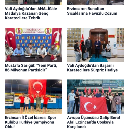
Vali Aydoğdu'dan ANALİG'de
Erzincan'ın Bunaltan
Madalya Kazanan Genç
Sıcaklarına Havuzlu Çözüm
Karatecilere Tebrik
Mustafa Sarıgül: “Yeni Parti,
Vali Aydoğdu’dan Başarılı
86 Milyonun Partisidir”
Karatecilere Sürpriz Hediye
Erzincan İl Özel İdaresi Spor
Avrupa Üçüncüsü Galip Berat
Kulübü Türkiye Şampiyonu
Afal Erzincan’da Coşkuyla
Oldu!
Karşılandı