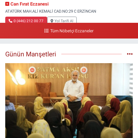
Can Fırat Eczanesi
ATATÜRK MAH.ALİ KEMALİ CAD.NO:29 C ERZİNCAN
0 (446) 212 00 77
Yol Tarifi Al
Tüm Nöbetçi Eczaneler
Gazi Eczanesi
Başbağlar Mahallesi, Hacı Ali Akın Caddesi, No:41 Zemin :3 Merkez
Erzincan
Günün Manşetleri
0 (446) 212 10 20
Yol Tarifi Al