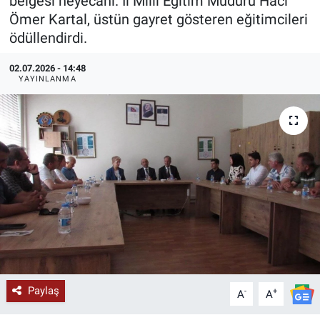
belgesi heyecanı. İl Millî Eğitim Müdürü Hacı
Ömer Kartal, üstün gayret gösteren eğitimcileri
KÜLTÜR-SANAT
ödüllendirdi.
Yerel Haber
02.07.2026 - 14:48
YAYINLANMA
Politika
SPOR
YAŞAM
RESMİ İLAN
Paylaş
-
+
A
A