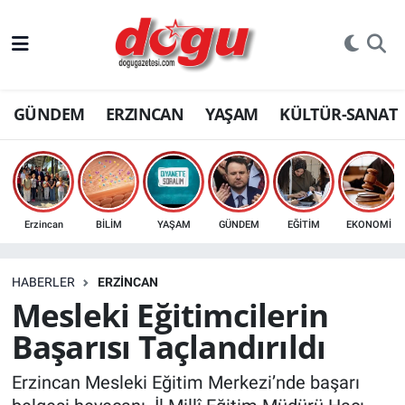
ERZINCAN
GÜNDEM
ERZINCAN
YAŞAM
KÜLTÜR-SANAT
GÜNDEM
ERZİNCAN FOTOĞRAFLARI
SAĞLIK
Erzincan
BİLİM
YAŞAM
GÜNDEM
EĞİTİM
EKONOMİ
EĞİTİM
HABERLER
ERZINCAN
EKONOMİ
Mesleki Eğitimcilerin
Başarısı Taçlandırıldı
Bilim, teknoloji
Erzincan Mesleki Eğitim Merkezi’nde başarı
GENEL