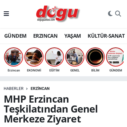
ERZINCAN
GÜNDEM
ERZINCAN
YAŞAM
KÜLTÜR-SANAT
GÜNDEM
ERZİNCAN FOTOĞRAFLARI
SAĞLIK
Erzincan
EKONOMİ
EĞİTİM
GENEL
BİLİM
GÜNDEM
EĞİTİM
HABERLER
ERZINCAN
EKONOMİ
MHP Erzincan
Teşkilatından Genel
Bilim, teknoloji
Merkeze Ziyaret
GENEL