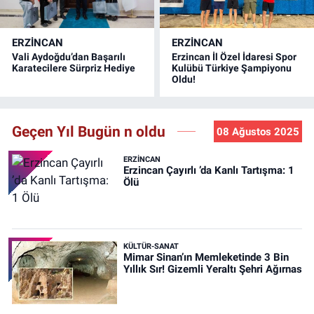
ERZINCAN
ERZINCAN
Vali Aydoğdu’dan Başarılı
Erzincan İl Özel İdaresi Spor
Karatecilere Sürpriz Hediye
Kulübü Türkiye Şampiyonu
Oldu!
Geçen Yıl Bugün n oldu
08 Ağustos 2025
ERZINCAN
Erzincan Çayırlı ’da Kanlı Tartışma: 1
Ölü
KÜLTÜR-SANAT
Mimar Sinan’ın Memleketinde 3 Bin
Yıllık Sır! Gizemli Yeraltı Şehri Ağırnas