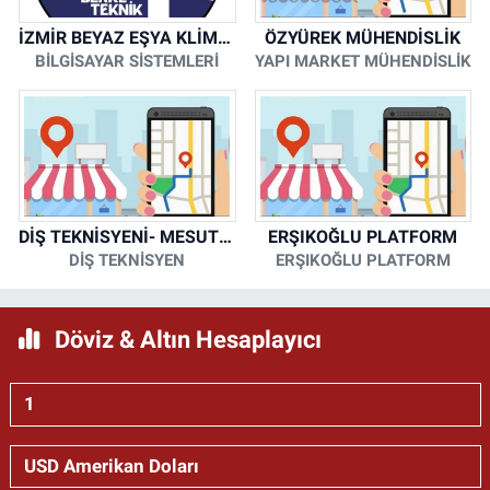
İZMİR BEYAZ EŞYA KLİMA KOMBİ SERVİSİ
ÖZYÜREK MÜHENDİSLİK
BİLGİSAYAR SİSTEMLERİ
YAPI MARKET MÜHENDİSLİK
DİŞ TEKNİSYENİ- MESUT KORKMAZ
ERŞIKOĞLU PLATFORM
DİŞ TEKNİSYEN
ERŞIKOĞLU PLATFORM
Döviz & Altın Hesaplayıcı