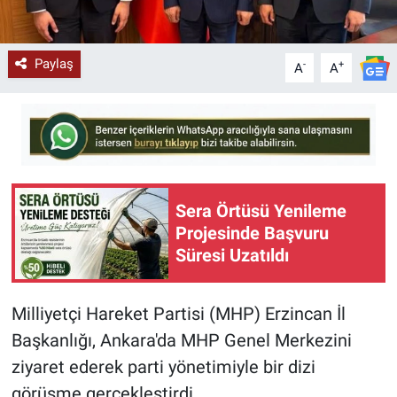
Paylaş
-
+
A
A
Sera Örtüsü Yenileme
Projesinde Başvuru
Süresi Uzatıldı
Milliyetçi Hareket Partisi (MHP) Erzincan İl
Başkanlığı, Ankara'da MHP Genel Merkezini
ziyaret ederek parti yönetimiyle bir dizi
görüşme gerçekleştirdi.