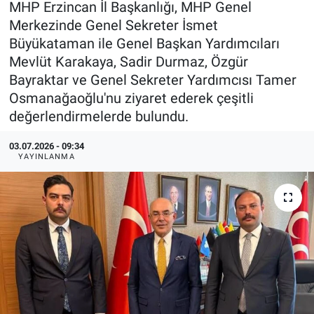
MHP Erzincan İl Başkanlığı, MHP Genel
Merkezinde Genel Sekreter İsmet
KÜLTÜR-SANAT
Büyükataman ile Genel Başkan Yardımcıları
Mevlüt Karakaya, Sadir Durmaz, Özgür
Yerel Haber
Bayraktar ve Genel Sekreter Yardımcısı Tamer
Osmanağaoğlu'nu ziyaret ederek çeşitli
Politika
değerlendirmelerde bulundu.
SPOR
03.07.2026 - 09:34
YAYINLANMA
YAŞAM
RESMİ İLAN