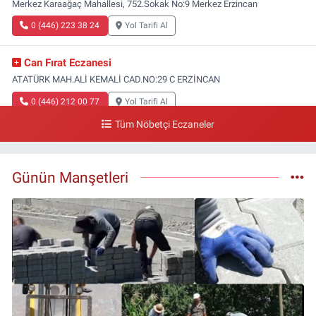
Merkez Karaağaç Mahallesi, 752.Sokak No:9 Merkez Erzincan
0 (446) 223 38 24
Yol Tarifi Al
Can Fırat Eczanesi
ATATÜRK MAH.ALİ KEMALİ CAD.NO:29 C ERZİNCAN
0 (446) 212 00 77
Yol Tarifi Al
Tüm Nöbetçi Eczaneler
Gazi Eczanesi
Başbağlar Mahallesi, Hacı Ali Akın Caddesi, No:41 Zemin :3 Merkez
Erzincan
Günün Manşetleri
0 (446) 212 10 20
Yol Tarifi Al