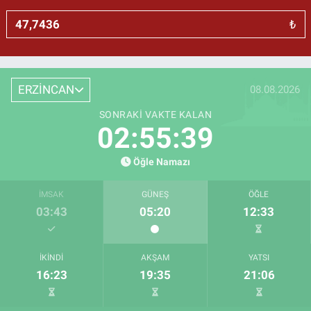
₺
ERZİNCAN
08.08.2026
SONRAKI VAKTE KALAN
02:55:38
Öğle Namazı
İMSAK
GÜNEŞ
ÖĞLE
03:43
05:20
12:33
İKINDI
AKŞAM
YATSI
16:23
19:35
21:06