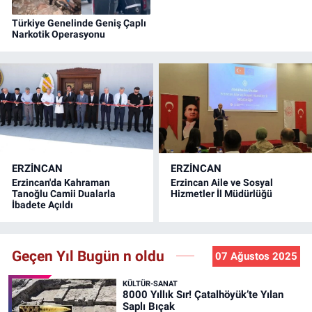
Türkiye Genelinde Geniş Çaplı
Narkotik Operasyonu
ERZINCAN
ERZINCAN
Erzincan'da Kahraman
Erzincan Aile ve Sosyal
Tanoğlu Camii Dualarla
Hizmetler İl Müdürlüğü
İbadete Açıldı
Geçen Yıl Bugün n oldu
07 Ağustos 2025
KÜLTÜR-SANAT
8000 Yıllık Sır! Çatalhöyük’te Yılan
Saplı Bıçak