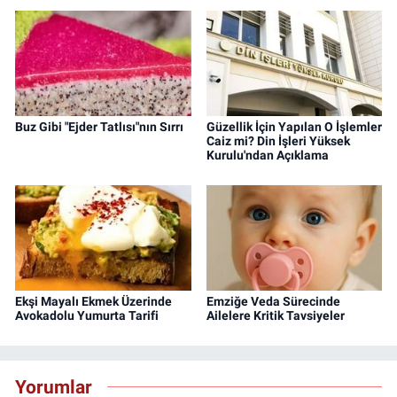
Buz Gibi "Ejder Tatlısı"nın Sırrı
Güzellik İçin Yapılan O İşlemler
Caiz mi? Din İşleri Yüksek
Kurulu'ndan Açıklama
Ekşi Mayalı Ekmek Üzerinde
Emziğe Veda Sürecinde
Avokadolu Yumurta Tarifi
Ailelere Kritik Tavsiyeler
Yorumlar