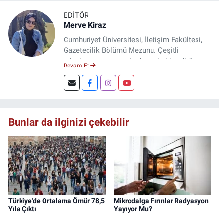
EDITÖR
Merve Kiraz
Cumhuriyet Üniversitesi, İletişim Fakültesi,
Gazetecilik Bölümü Mezunu. Çeşitli
televizyon ve gazetelerde muhabir, editör,
Devam Et
spiker ve yayın yönetmeni olarak görev yaptı.
Şuan, www.dogugazetesi.com adlı haber
sitesinin Yazı İşleri Müdürlüğünü yürütmekte.
Bunlar da ilginizi çekebilir
Türkiye'de Ortalama Ömür 78,5
Mikrodalga Fırınlar Radyasyon
Yıla Çıktı
Yayıyor Mu?