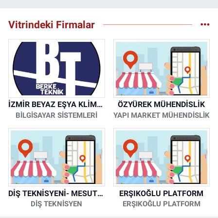
Vitrindeki Firmalar
İZMİR BEYAZ EŞYA KLİMA KOMBİ SERVİSİ
ÖZYÜREK MÜHENDİSLİK
BİLGİSAYAR SİSTEMLERİ
YAPI MARKET MÜHENDİSLİK
DİŞ TEKNİSYENİ- MESUT KORKMAZ
ERŞIKOĞLU PLATFORM
DİŞ TEKNİSYEN
ERŞIKOĞLU PLATFORM