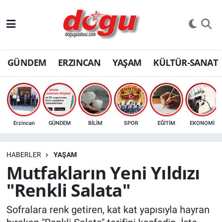
ERZINCAN
GÜNDEM
ERZINCAN
YAŞAM
KÜLTÜR-SANAT
GÜNDEM
ERZİNCAN FOTOĞRAFLARI
SAĞLIK
Erzincan
GÜNDEM
BİLİM
SPOR
EĞİTİM
EKONOMİ
EĞİTİM
HABERLER
YAŞAM
EKONOMİ
Mutfakların Yeni Yıldızı
"Renkli Salata"
Bilim, teknoloji
Sofralara renk getiren, kat kat yapısıyla hayran
GENEL