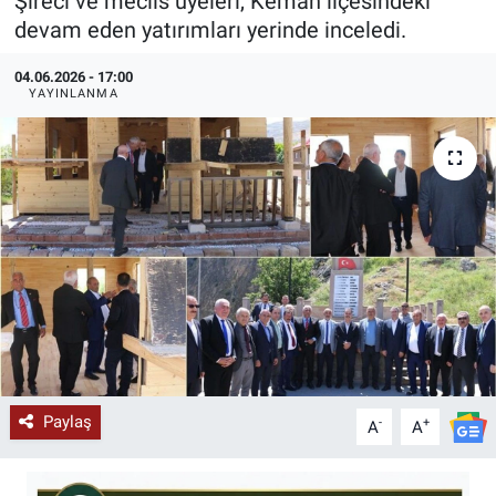
Şireci ve meclis üyeleri, Kemah ilçesindeki
devam eden yatırımları yerinde inceledi.
KÜLTÜR-SANAT
04.06.2026 - 17:00
Yerel Haber
YAYINLANMA
Politika
SPOR
YAŞAM
RESMİ İLAN
Paylaş
-
+
A
A