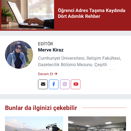
Öğrenci Adres Taşıma Kaydında
Dört Adımlık Rehber
EDITÖR
Merve Kiraz
Cumhuriyet Üniversitesi, İletişim Fakültesi,
Gazetecilik Bölümü Mezunu. Çeşitli
televizyon ve gazetelerde muhabir, editör,
Devam Et
spiker ve yayın yönetmeni olarak görev yaptı.
Şuan, www.dogugazetesi.com adlı haber
sitesinin Yazı İşleri Müdürlüğünü yürütmekte.
Bunlar da ilginizi çekebilir