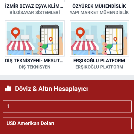
İZMİR BEYAZ EŞYA KLİMA KOMBİ SERVİSİ
ÖZYÜREK MÜHENDİSLİK
BİLGİSAYAR SİSTEMLERİ
YAPI MARKET MÜHENDİSLİK
DİŞ TEKNİSYENİ- MESUT KORKMAZ
ERŞIKOĞLU PLATFORM
DİŞ TEKNİSYEN
ERŞIKOĞLU PLATFORM
Döviz & Altın Hesaplayıcı