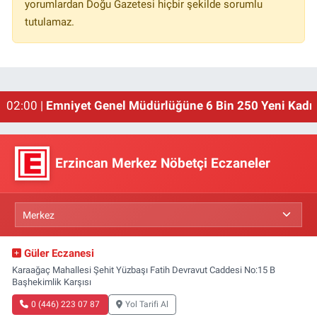
yorumlardan Doğu Gazetesi hiçbir şekilde sorumlu
tutulamaz.
01:00 |
Erzincan'ın Meşhur Buğday Meydanı Yıkılacak!
02:00 |
Emniyet Genel Müdürlüğüne 6 Bin 250 Yeni Kadro
Erzincan Merkez Nöbetçi Eczaneler
Güler Eczanesi
Karaağaç Mahallesi Şehit Yüzbaşı Fatih Devravut Caddesi No:15 B
Başhekimlik Karşısı
0 (446) 223 07 87
Yol Tarifi Al