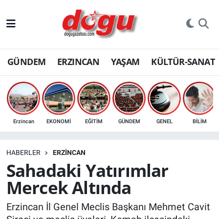
ERZINCAN
GÜNDEM
ERZINCAN
YAŞAM
KÜLTÜR-SANAT
GÜNDEM
ERZİNCAN FOTOĞRAFLARI
SAĞLIK
Erzincan
EKONOMİ
EĞİTİM
GÜNDEM
GENEL
BİLİM
EĞİTİM
HABERLER
ERZINCAN
EKONOMİ
Sahadaki Yatırımlar
Mercek Altında
Bilim, teknoloji
Erzincan İl Genel Meclis Başkanı Mehmet Cavit
GENEL