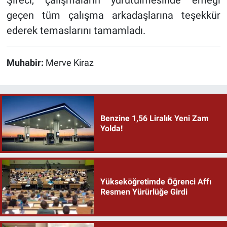
Şireci, çalışmaların yürütülmesinde emeği
geçen tüm çalışma arkadaşlarına teşekkür
ederek temaslarını tamamladı.
Muhabir:
Merve Kiraz
Benzine 1,56 Liralık Yeni Zam
Yolda!
Yükseköğretimde Öğrenci Affı
Resmen Yürürlüğe Girdi