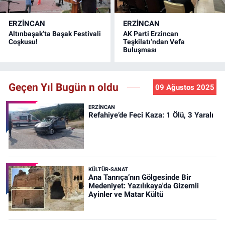
ERZINCAN
ERZINCAN
Altınbaşak’ta Başak Festivali
AK Parti Erzincan
Coşkusu!
Teşkilatı’ndan Vefa
Buluşması
Geçen Yıl Bugün n oldu
09 Ağustos 2025
ERZINCAN
Refahiye’de Feci Kaza: 1 Ölü, 3 Yaralı
KÜLTÜR-SANAT
Ana Tanrıça’nın Gölgesinde Bir
Medeniyet: Yazılıkaya'da Gizemli
Ayinler ve Matar Kültü