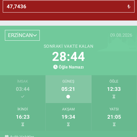
₺
ERZİNCAN
09.08.2026
SONRAKI VAKTE KALAN
28:43
Öğle Namazı
İMSAK
GÜNEŞ
ÖĞLE
03:44
05:21
12:33
İKINDI
AKŞAM
YATSI
16:23
19:34
21:05