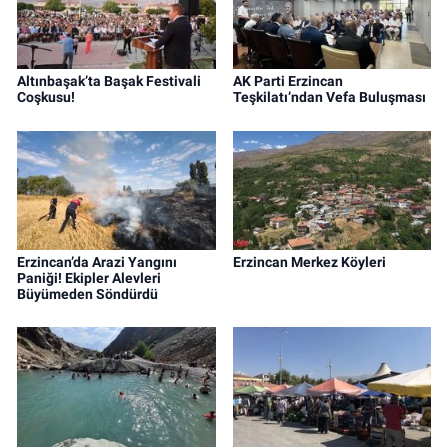
Altınbaşak’ta Başak Festivali
AK Parti Erzincan
Coşkusu!
Teşkilatı’ndan Vefa Buluşması
Erzincan’da Arazi Yangını
Erzincan Merkez Köyleri
Paniği! Ekipler Alevleri
Büyümeden Söndürdü