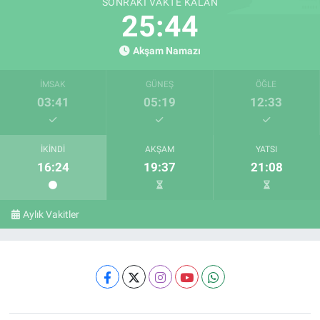
SONRAKI VAKTE KALAN
25:44
Akşam Namazı
İMSAK
GÜNEŞ
ÖĞLE
03:41
05:19
12:33
İKINDI
AKŞAM
YATSI
16:24
19:37
21:08
Aylık Vakitler