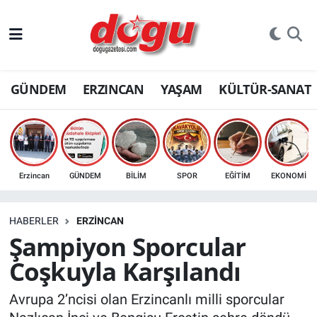
ERZINCAN
GÜNDEM
ERZINCAN
YAŞAM
KÜLTÜR-SANAT
GÜNDEM
ERZİNCAN FOTOĞRAFLARI
SAĞLIK
Erzincan
GÜNDEM
BİLİM
SPOR
EĞİTİM
EKONOMİ
EĞİTİM
HABERLER
ERZINCAN
EKONOMİ
Şampiyon Sporcular
Coşkuyla Karşılandı
Bilim, teknoloji
Avrupa 2’ncisi olan Erzincanlı milli sporcular
GENEL