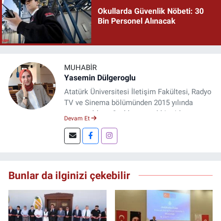
Okullarda Güvenlik Nöbeti: 30
Bin Personel Alınacak
MUHABIR
Yasemin Dülgeroglu
Atatürk Üniversitesi İletişim Fakültesi, Radyo
TV ve Sinema bölümünden 2015 yılında
mezun oldum. 3 yıl kurumsal bir şirkette
Devam Et
çalıştım. Şu an Erzincan'da
DoğuGazetesi.com internet haber sitesinde
muhabirlik yapıyor ve içerik üretiyorum.
Bunlar da ilginizi çekebilir