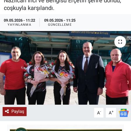
Nazlıcan İnci ve Bengisu Erçetin şehre döndü,
coşkuyla karşılandı.
KÜLTÜR-SANAT
09.05.2026 - 11:22
09.05.2026 - 11:25
Yerel Haber
YAYINLANMA
GÜNCELLEME
Politika
SPOR
YAŞAM
RESMİ İLAN
Paylaş
-
+
A
A