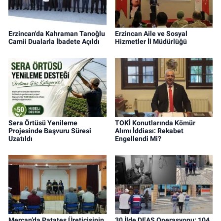
Erzincan'da Kahraman Tanoğlu
Erzincan Aile ve Sosyal
Camii Dualarla İbadete Açıldı
Hizmetler İl Müdürlüğü
Sera Örtüsü Yenileme
TOKİ Konutlarında Kömür
Projesinde Başvuru Süresi
Alımı İddiası: Rekabet
Uzatıldı
Engellendi Mi?
Mercan’da Patates Üreticisinin
30 İlde DEAŞ Operasyonu: 104