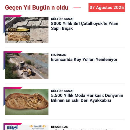
Geçen Yıl Bugün n oldu
07 Ağustos 2025
KÜLTÜR-SANAT
8000 Yıllık Sır! Çatalhöyük’te Yılan
Saplı Bıçak
ERZINCAN
Erzincan’da Köy Yolları Yenileniyor
KÜLTÜR-SANAT
5.500 Yıllık Moda Harikası: Dünyanın
Bilinen En Eski Deri Ayakkabısı
RESMİ İLAN