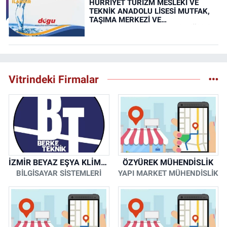
HÜRRİYET TURİZM MESLEKİ VE
TEKNİK ANADOLU LİSESİ MUTFAK,
TAŞIMA MERKEZİ VE
YEMEKHANELERİNİN TEMİZLİĞİ İŞİ
(RESMİ İLAN)
Vitrindeki Firmalar
İZMİR BEYAZ EŞYA KLİMA KOMBİ SERVİSİ
ÖZYÜREK MÜHENDİSLİK
BİLGİSAYAR SİSTEMLERİ
YAPI MARKET MÜHENDİSLİK