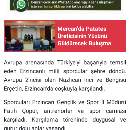
Mercan’da Patates
Üreticisinin Yüzünü
Güldürecek Buluşma
Avrupa arenasında Türkiye’yi başarıyla temsil
eden Erzincanlı milli sporcular şehre döndü.
Avrupa 2’ncisi olan Nazlıcan İnci ve Bengisu
Erçetin, Erzincan’da coşkuyla karşılandı.
Sporcuları Erzincan Gençlik ve Spor İl Müdürü
Fatih Çöpür, antrenörler ve spor camiası
karşıladı. Karşılama töreninde duygusal ve
gurur dolu anlar yaşandı.