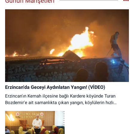
Günün Manşetleri
0 (446) 212 10 20
Yol Tarifi Al
Erzincan'da Geceyi Aydınlatan Yangın! (VİDEO)
Erzincan'ın Kemah ilçesine bağlı Kardere köyünde Turan
Bozdemir'e ait samanlıkta çıkan yangın, köylülerin hızlı
müdahalesiyle kontrol altına alındı. Olayda can kaybı
yaşanmazken samanlıkta büyük çapta maddi hasar oluştu.