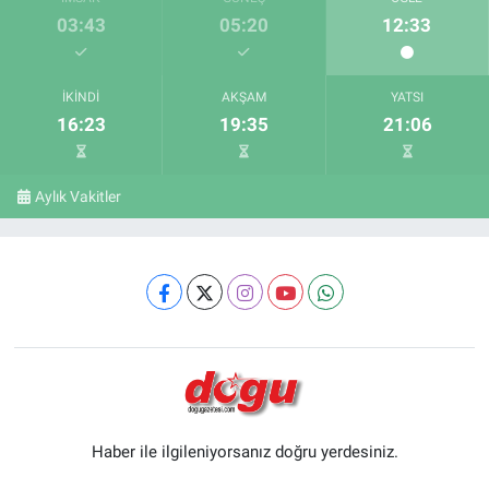
03:43
05:20
12:33
İKINDI
AKŞAM
YATSI
16:23
19:35
21:06
Aylık Vakitler
Haber ile ilgileniyorsanız doğru yerdesiniz.