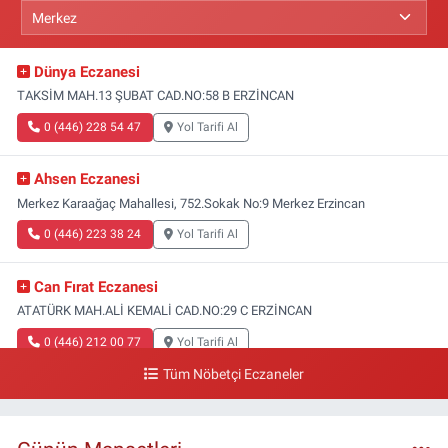
Dünya Eczanesi
TAKSİM MAH.13 ŞUBAT CAD.NO:58 B ERZİNCAN
0 (446) 228 54 47
Yol Tarifi Al
Ahsen Eczanesi
Merkez Karaağaç Mahallesi, 752.Sokak No:9 Merkez Erzincan
0 (446) 223 38 24
Yol Tarifi Al
Can Fırat Eczanesi
ATATÜRK MAH.ALİ KEMALİ CAD.NO:29 C ERZİNCAN
0 (446) 212 00 77
Yol Tarifi Al
Tüm Nöbetçi Eczaneler
Gazi Eczanesi
Başbağlar Mahallesi, Hacı Ali Akın Caddesi, No:41 Zemin :3 Merkez
Erzincan