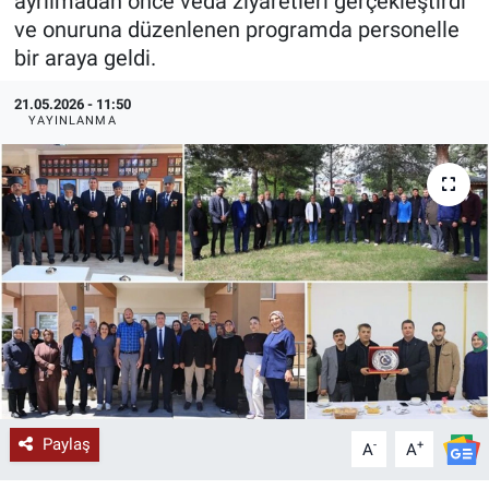
ayrılmadan önce veda ziyaretleri gerçekleştirdi
ve onuruna düzenlenen programda personelle
KÜLTÜR-SANAT
bir araya geldi.
Yerel Haber
21.05.2026 - 11:50
YAYINLANMA
Politika
SPOR
YAŞAM
RESMİ İLAN
Paylaş
-
+
A
A