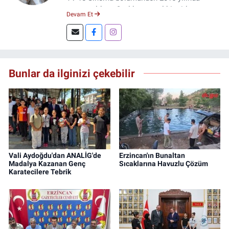
mezun oldum. 3 yıl kurumsal bir şirkette
Devam Et
çalıştım. Şu an Erzincan'da
DoğuGazetesi.com internet haber sitesinde
muhabirlik yapıyor ve içerik üretiyorum.
Bunlar da ilginizi çekebilir
Vali Aydoğdu'dan ANALİG'de
Erzincan'ın Bunaltan
Madalya Kazanan Genç
Sıcaklarına Havuzlu Çözüm
Karatecilere Tebrik