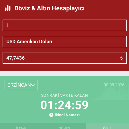
Döviz & Altın Hesaplayıcı
₺
ERZİNCAN
08.08.2026
SONRAKI VAKTE KALAN
01:24:58
İkindi Namazı
İMSAK
GÜNEŞ
ÖĞLE