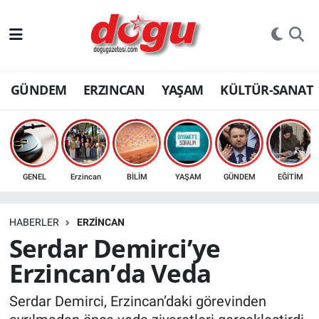
ERZINCAN
GÜNDEM
ERZINCAN
YAŞAM
KÜLTÜR-SANAT
GÜNDEM
ERZİNCAN FOTOĞRAFLARI
SAĞLIK
GENEL
Erzincan
BİLİM
YAŞAM
GÜNDEM
EĞİTİM
EĞİTİM
HABERLER
ERZINCAN
EKONOMİ
Serdar Demirci’ye
Erzincan’da Veda
Bilim, teknoloji
Serdar Demirci, Erzincan’daki görevinden
GENEL