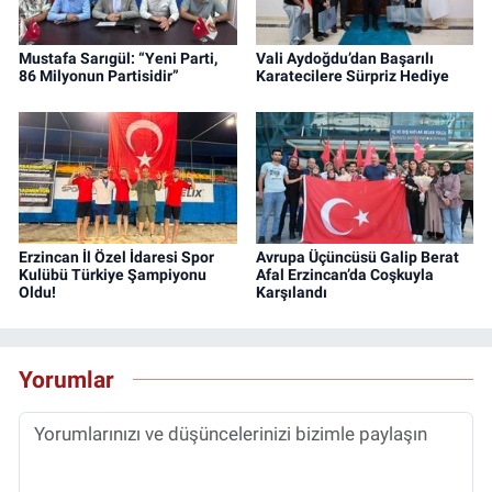
Mustafa Sarıgül: “Yeni Parti,
Vali Aydoğdu’dan Başarılı
86 Milyonun Partisidir”
Karatecilere Sürpriz Hediye
Erzincan İl Özel İdaresi Spor
Avrupa Üçüncüsü Galip Berat
Kulübü Türkiye Şampiyonu
Afal Erzincan’da Coşkuyla
Oldu!
Karşılandı
Yorumlar