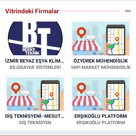
Vitrindeki Firmalar
İZMİR BEYAZ EŞYA KLİMA KOMBİ SERVİSİ
ÖZYÜREK MÜHENDİSLİK
BİLGİSAYAR SİSTEMLERİ
YAPI MARKET MÜHENDİSLİK
DİŞ TEKNİSYENİ- MESUT KORKMAZ
ERŞIKOĞLU PLATFORM
DİŞ TEKNİSYEN
ERŞIKOĞLU PLATFORM