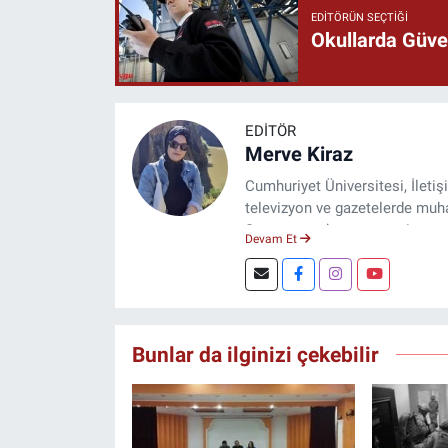
EDITÖRÜN SEÇTIĞI
Okullarda Güven
EDITÖR
Merve Kiraz
Cumhuriyet Üniversitesi, İleti
televizyon ve gazetelerde muhab
Şuan, www.dogugazetesi.com ad
Devam Et
Bunlar da ilginizi çekebilir