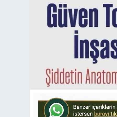
KÜLTÜR-SANAT
Yerel Haber
Politika
SPOR
YAŞAM
RESMİ İLAN