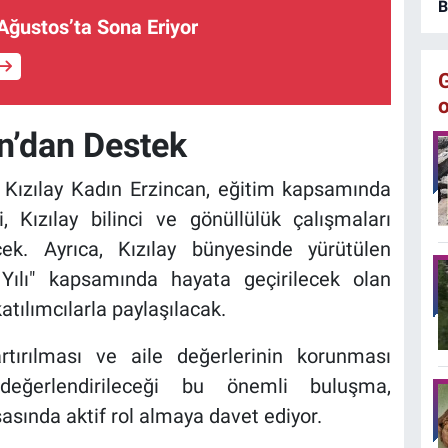
E
B
t
Ağustos’ta Sona Eriyor
e
an’dan Destek
 Kızılay Kadın Erzincan, eğitim kapsamında
i, Kızılay bilinci ve gönüllülük çalışmaları
ecek. Ayrıca, Kızılay bünyesinde yürütülen
le Yılı" kapsamında hayata geçirilecek olan
atılımcılarla paylaşılacak.
rtırılması ve aile değerlerinin korunması
değerlendirileceği bu önemli buluşma,
şasında aktif rol almaya davet ediyor.