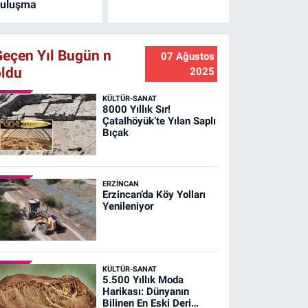
rzincan'daki fotoğraf
uluşma
utkunları da davet
dildi.
Geçen Yıl Bugün n
07 Ağustos
oldu
2025
KÜLTÜR-SANAT
8000 Yıllık Sır!
Çatalhöyük’te Yılan Saplı
Bıçak
ERZINCAN
Erzincan’da Köy Yolları
Yenileniyor
KÜLTÜR-SANAT
5.500 Yıllık Moda
Harikası: Dünyanın
Bilinen En Eski Deri