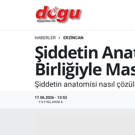
ERZINCAN
HABERLER
ERZINCAN
GÜNDEM
Şiddetin Ana
ERZİNCAN FOTOĞRAFLARI
Birliğiyle Ma
SAĞLIK
Şiddetin anatomisi nasıl çözül
EĞİTİM
17.06.2026 - 13:53
EKONOMİ
YAYINLANMA
Bilim, teknoloji
GENEL