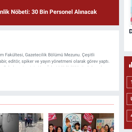
lik Nöbeti: 30 Bin Personel Alınacak
şim Fakültesi, Gazetecilik Bölümü Mezunu. Çeşitli
ir, editör, spiker ve yayın yönetmeni olarak görev yaptı.
lı haber sitesinin Yazı İşleri Müdürlüğünü yürütmekte.