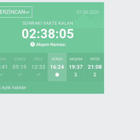
ERZİNCAN
07.08.2026
SONRAKI VAKTE KALAN
02:38:04
Akşam Namazı
SAK
GÜNEŞ
ÖĞLE
İKINDI
AKŞAM
YATSI
:41
05:19
12:33
16:24
19:37
21:08
Aylık Vakitler