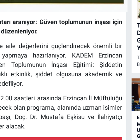
tarı aranıyor: Güven toplumunun inşası için
T
 düzenleniyor.
G
 aile değerlerini güçlendirecek önemli bir
Y
 yapmaya hazırlanıyor. KADEM Erzincan
T
en Toplumunun İnşası Eğitimi: Şiddetin
B
d
klı etkinlik, şiddet olgusuna akademik ve
U
defliyor.
O
F
2.00 saatleri arasında Erzincan İl Müftülüğü
i
A
lecek olan programa, alanında uzman isimler
d
başı, Doç. Dr. Mustafa Eşkisu ve İlahiyatçı
E
1
M
r alacak.
ö
Ü
y
G