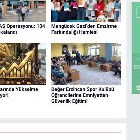
EAŞ Operasyonu: 104
Mengücek Gazi'den Emzirme
akalandı
Farkındalığı Hamlesi
İM
03
tlarında Yükselme
Değer Erzincan Spor Kulübü
yor!
Öğrencilerine Emniyetten
Güvenlik Eğitimi