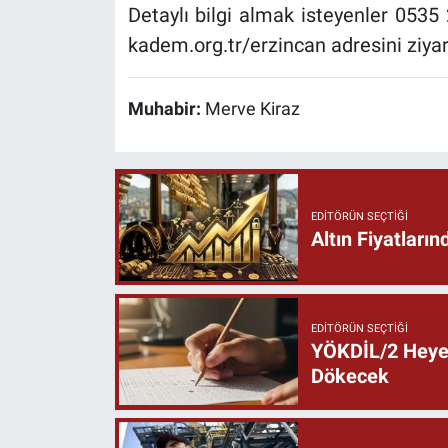
Detaylı bilgi almak isteyenler 0535
kadem.org.tr/erzincan adresini ziyare
Muhabir:
Merve Kiraz
EDITÖRÜN SEÇTIĞI
Altın Fiyatlar
EDITÖRÜN SEÇTIĞI
YÖKDİL/2 Heyec
Dökecek