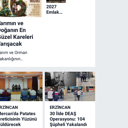
2027
Emlak
Vergisi
arımın ve
Maliyetleri
Belli
Doğanın En
Oldu!
üzel Kareleri
arışacak
arım ve Orman
akanlığının
üzenlediği 16.
luslararası Tarım
rman ve İnsan
otoğraf Yarışması
çin başvurular 31
ğustos 2026'ya kadar
evam edecek. Toplam
RZINCAN
ERZINCAN
 milyon 735 bin lira
ercan’da Patates
30 İlde DEAŞ
dülün dağıtılacağı
reticisinin Yüzünü
Operasyonu: 104
arışmaya
üldürecek
Şüpheli Yakalandı