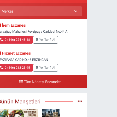
İrem Eczanesi
araağaç Mahallesi Fevzipaşa Caddesi No:44 A
0 (446) 224 48 48
Yol Tarifi Al
Hizmet Eczanesi
EVZIPASA CAD.NO:46 ERZINCAN
0 (446) 212 23 95
Yol Tarifi Al
Tüm Nöbetçi Eczaneler
Günün Manşetleri