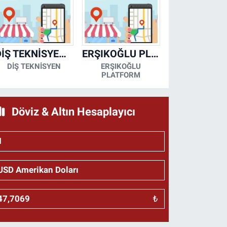
DİŞ TEKNİSYENİ- MESUT KORKMAZ
ERŞIKOĞLU PLATFORM
DİŞ TEKNİSYEN
ERŞIKOĞLU
PLATFORM
Döviz & Altın Hesaplayıcı
₺