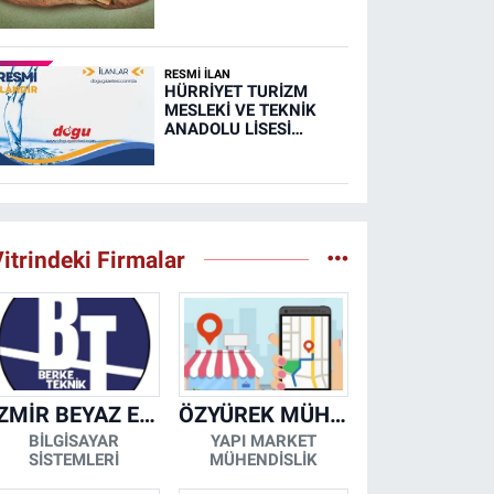
Ayakkabısı
RESMİ İLAN
HÜRRİYET TURİZM
MESLEKİ VE TEKNİK
ANADOLU LİSESİ
MUTFAK, TAŞIMA
MERKEZİ VE
YEMEKHANELERİNİN
TEMİZLİĞİ İŞİ (RESMİ
İLAN)
itrindeki Firmalar
İZMİR BEYAZ EŞYA KLİMA KOMBİ SERVİSİ
ÖZYÜREK MÜHENDİSLİK
BİLGİSAYAR
YAPI MARKET
SİSTEMLERİ
MÜHENDİSLİK