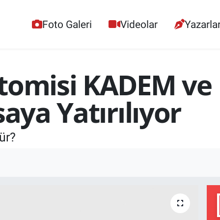
Foto Galeri
Videolar
Yazarla
tomisi KADEM ve K
saya Yatırılıyor
ür?