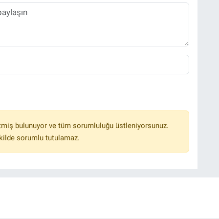
tmiş bulunuyor ve tüm sorumluluğu üstleniyorsunuz.
kilde sorumlu tutulamaz.