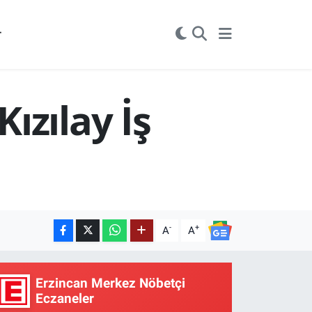
r
ızılay İş
-
+
A
A
Erzincan Merkez Nöbetçi
Eczaneler