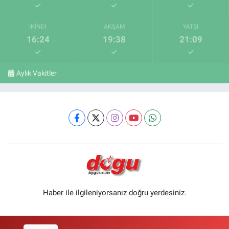
İKINDI
AKŞAM
YATSI
16:24
19:38
21:09
Aylık Vakitler
Haber ile ilgileniyorsanız doğru yerdesiniz.