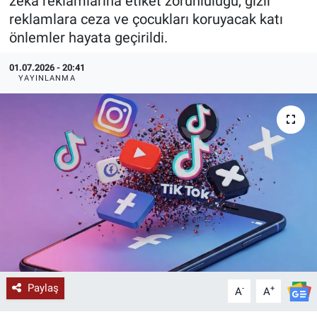
zeka reklamlarına etiket zorunluluğu, gizli
reklamlara ceza ve çocukları koruyacak katı
KÜLTÜR-SANAT
önlemler hayata geçirildi.
Yerel Haber
01.07.2026 - 20:41
YAYINLANMA
Politika
SPOR
YAŞAM
RESMİ İLAN
Paylaş
-
+
A
A